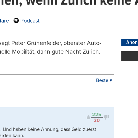
en, wenn Zürich keine 
are
Podcast
Anon
sagt Peter Grünenfelder, oberster Auto-
elle Mobilität, dann gute Nacht Zürich.
Beste ▾
Beste
Neueste
Viele Antworten
Kontrovers
225
20
nt. Und haben keine Ahnung, dass Geld zuerst
erden kann.