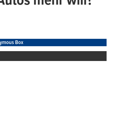
Autos mehr will?“
ymous Box