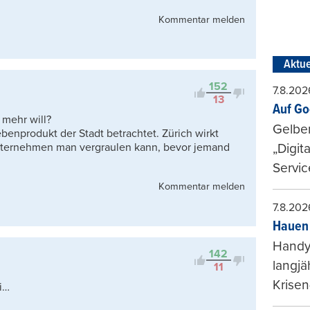
Kommentar melden
Aktue
152
7.8.202
13
Auf Go
mehr will?
Gelbe
ebenprodukt der Stadt betrachtet. Zürich wirkt
 Unternehmen man vergraulen kann, bevor jemand
„Digit
Servic
Kommentar melden
7.8.202
Hauen 
Handy-
142
langjä
11
Krisen
i…