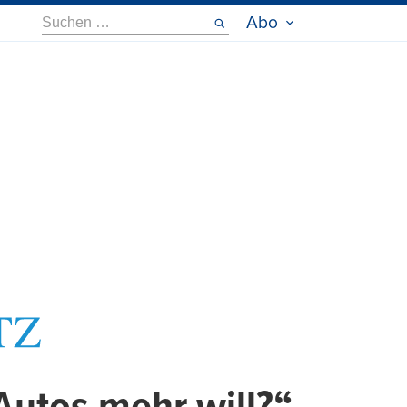
Suche
Abo
nach: