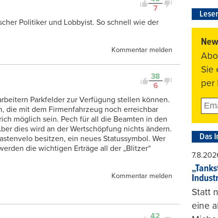
7
Leser
ischer Politiker und Lobbyist. So schnell wie der
News
Kommentar melden
Abo
Sie
38
per 
6
rbeitern Parkfelder zur Verfügung stellen können.
, die mit dem Firmenfahrzeug noch erreichbar
rich möglich sein. Pech für all die Beamten in den
Aber dies wird an der Wertschöpfung nichts ändern.
Das I
 Lastenvelo besitzen, ein neues Statussymbol. Wer
werden die wichtigen Erträge all der „Blitzer“
7.8.202
„Tankst
Kommentar melden
Indust
Statt
eine 
42