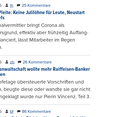
6
lh
25 Kommentare
leite: Keine Julilöhne für Leute, Neustart
efs
alvermittler bringt Corona als
sgrund, effektiv aber frühzeitig Auffang-
lanciert, lässt Mitarbeiter im Regen
.
6
zb
26 Kommentare
anwaltschaft wollte mehr Raiffeisen-Banker
gen
fetage übersteuerte Vorschriften und
, beugte diese oder wandte sie gar nicht
ngeklagt wurde nur Pierin Vincenz. Teil 3.
6
bf
86 Kommentare