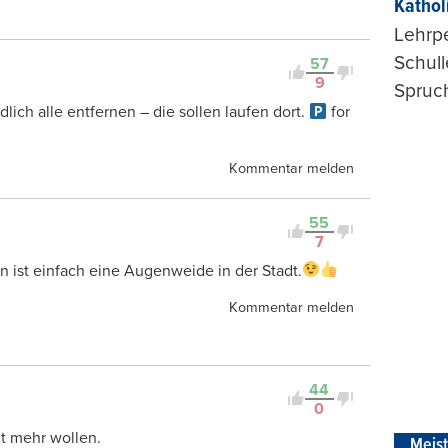
Kathol
Lehrp
Schul
57
9
Spruch
lich alle entfernen – die sollen laufen dort.
for
Kommentar melden
55
7
rn ist einfach eine Augenweide in der Stadt.
Kommentar melden
44
0
t mehr wollen.
Meis