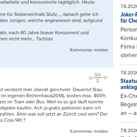
, arbeitete und konsumierte tagtäglich. Heute
7.8.202
Joker-P
ere für Siebeneinhalb Stutz…, danach gehe ich
für Ch
h den Jungen, welche angewiesen sind, aufgrund
Person
 Jahr, nach 40 Jahre braver Konsument und
Konkur
rünen nicht mehr… Tschüss
Firma 
Kommentar melden
stehen
7.8.202
50
Staats
2
ankla
f verdient man überall gleichviel. Dauernd Stau,
Ex-Che
t im eigenen Reihenhaus(2014), kosten max. 800fr.
er im Tram oder Bus. Weil es so gut läuft konnte
Regeln
jekte kaufen. Ach ja gratis parkieren kann ich
an – a
 zahlen. Ähm was soll jetzt an Zürich cool sein? Der
 Cola 14fr.?
7.8.202
Kommentar melden