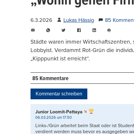
„Wohin gehen Firm
6.3.2026
Lukas Hässig
85 Komment
E-
WhatsApp
Twitter
Facebook
LinkedIn
Mail
Seite
drucken
Städte waren immer Wirtschaftszentren, 
Lobbyist. Verdammt Rot-Grün die individu
„Kipppunkt ist erreicht“.
85 Kommentare
Kommentar schreiben
Junior Loomit-Pattaya
06.03.2026 um 17:50
Links-/Grün arbeitet beim Staat oder ist Stude
verdient werden muss bevor es ausgegeben w