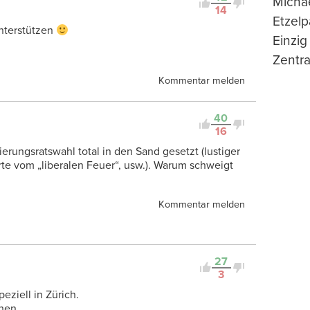
Michae
14
Etzelp
unterstützen
Einzig
Zentra
Kommentar melden
40
16
rungsratswahl total in den Sand gesetzt (lustiger
erte vom „liberalen Feuer“, usw.). Warum schweigt
Kommentar melden
27
3
eziell in Zürich.
hen.