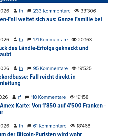
2026
lh
233 Kommentare
33'306
en-Fall weitet sich aus: Ganze Familie bei
2026
lh
171 Kommentare
20'163
ück des Ländle-Erfolgs geknackt und
aubt
2026
lh
95 Kommentare
19'525
kordbusse: Fall reicht direkt in
nleitung
2026
rf
118 Kommentare
19'158
Amex-Karte: Von 1'850 auf 4'500 Franken -
hr
2026
lh
61 Kommentare
18'468
um der Bitcoin-Puristen wird wahr