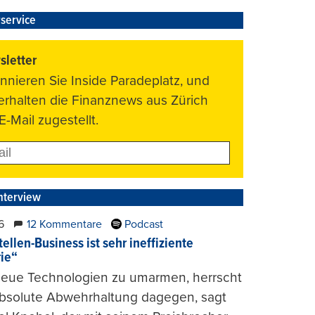
service
letter
nnieren Sie Inside Paradeplatz, und
 erhalten die Finanznews aus Zürich
E-Mail zugestellt.
nterview
6
12 Kommentare
Podcast
ellen-Business ist sehr ineffiziente
rie“
 neue Technologien zu umarmen, herrscht
absolute Abwehrhaltung dagegen, sagt