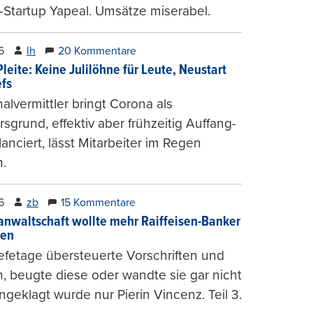
-Startup Yapeal. Umsätze miserabel.
6
lh
20 Kommentare
leite: Keine Julilöhne für Leute, Neustart
efs
alvermittler bringt Corona als
sgrund, effektiv aber frühzeitig Auffang-
lanciert, lässt Mitarbeiter im Regen
.
6
zb
15 Kommentare
anwaltschaft wollte mehr Raiffeisen-Banker
gen
fetage übersteuerte Vorschriften und
, beugte diese oder wandte sie gar nicht
ngeklagt wurde nur Pierin Vincenz. Teil 3.