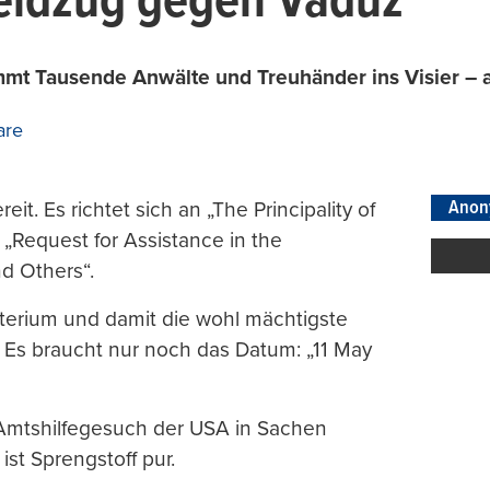
Feldzug gegen Vaduz
mmt Tausende Anwälte und Treuhänder ins Visier – a
are
Anon
t. Es richtet sich an „The Principality of
 „Request for Assistance in the
nd Others“.
sterium und damit die wohl mächtigste
 Es braucht nur noch das Datum: „11 May
Amtshilfegesuch der USA in Sachen
st Sprengstoff pur.