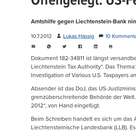
Offengelegt: US-
Amtshilfe gegen Liechtenstein-Bank ni
10.7.2012
Lukas Hässig
10 Komment
E-
WhatsApp
Twitter
Facebook
LinkedIn
Mail
Seite
drucken
Dokument 182-34811 ist längst versandberei
Liechtenstein Tax Authority“. Das Thema:
Investigation of Various U.S. Taxpayers a
Absender ist das DoJ, das US-Justizmini
grenzüberschreitende Behörde der Welt.
2012“, von Hand eingefügt.
Beim Schreiben handelt es sich um das 
Liechtensteinische Landesbank (LLB). Es i