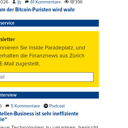
2026
lh
61 Kommentare
18'396
um der Bitcoin-Puristen wird wahr
service
letter
nnieren Sie Inside Paradeplatz, und
 erhalten die Finanznews aus Zürich
E-Mail zugestellt.
nterview
6
5 Kommentare
Podcast
ellen-Business ist sehr ineffiziente
rie“
 neue Technologien zu umarmen, herrscht