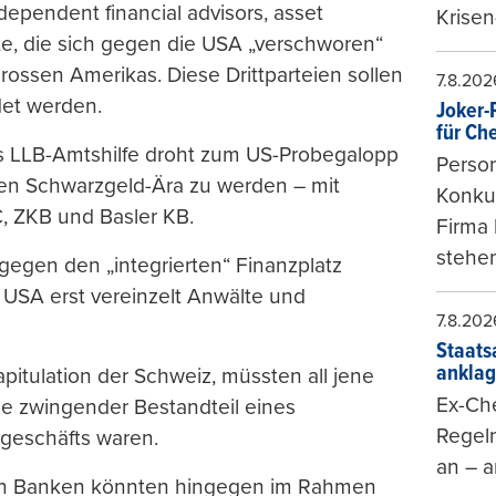
dependent financial advisors, asset
Krisen
e, die sich gegen die USA „verschworen“
ossen Amerikas. Diese Drittparteien sollen
7.8.202
et werden.
Joker-P
für Ch
Das LLB-Amtshilfe droht zum US-Probegalopp
Person
igen Schwarzgeld-Ära zu werden – mit
Konkur
, ZKB und Basler KB.
Firma 
stehen
 gegen den „integrierten“ Finanzplatz
 USA erst vereinzelt Anwälte und
7.8.202
Staats
ankla
itulation der Schweiz, müssten all jene
Ex-Che
die zwingender Bestandteil eines
Regeln
dgeschäfts waren.
an – a
enen Banken könnten hingegen im Rahmen