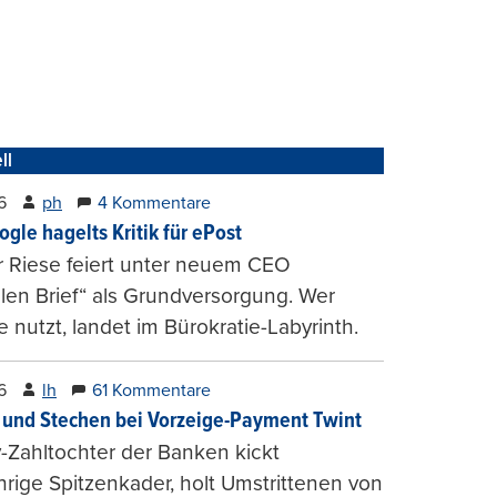
ll
6
ph
4 Kommentare
ogle hagelts Kritik für ePost
r Riese feiert unter neuem CEO
alen Brief“ als Grundversorgung. Wer
e nutzt, landet im Bürokratie-Labyrinth.
6
lh
61 Kommentare
und Stechen bei Vorzeige-Payment Twint
Zahltochter der Banken kickt
hrige Spitzenkader, holt Umstrittenen von