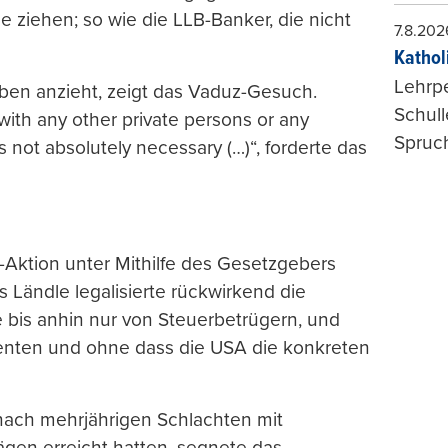
e ziehen; so wie die LLB-Banker, die nicht
7.8.202
Kathol
Lehrp
en anzieht, zeigt das Vaduz-Gesuch.
Schul
 with any other private persons or any
Spruch
 not absolutely necessary (…)“, forderte das
Aktion unter Mithilfe des Gesetzgebers
 Ländle legalisierte rückwirkend die
 bis anhin nur von Steuerbetrügern, und
enten und ohne dass die USA die konkreten
nach mehrjährigen Schlachten mit
en erreicht hatten, segnete das