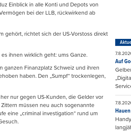
z Einblick in alle Konti und Depots von
Vermögen bei der LLB, rückwirkend ab
 gehört, richtet sich der US-Vorstoss direkt
Aktue
7.8.202
 es ihnen wirklich geht: ums Ganze.
Auf Go
en ganzen Finanzplatz Schweiz und ihren
Gelbe
gehoben haben. Den „Sumpf“ trockenlegen,
„Digit
Servic
früher nur gegen US-Kunden, die Gelder vor
7.8.202
. Zittern müssen neu auch sogenannte
Hauen 
ufe eine „criminal investigation“ rund um
Handy-
-Gesuch.
langjä