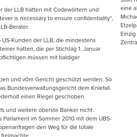
eine 
r der LLB hätten mit Codewörtern und
Michae
er is necessary to ensure confidentiality“,
Etzelp
LB-Berater.
Einzig
6 US-Kunden der LLB, die mindestens
Zentra
iner hatten, die per Stichtag 1. Januar
flichtigen müssen mit baldiger
eben und v0m Gericht geschützt werden. So
 das Bundesverwaltungsgericht dem Kniefall
ederholt einen Riegel geschoben.
s und weitere oberste Banker nicht.
as Parlament im Sommer 2010 mit dem UBS-
ppenanfragen den Weg für die totale
freimachte.