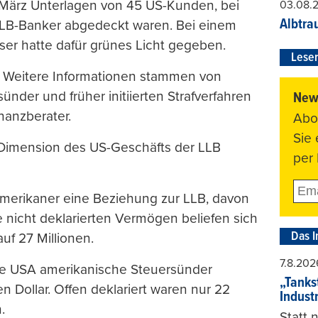
m März Unterlagen von 45 US-Kunden, bei
03.08.
Albtra
LB-Banker abgedeckt waren. Bei einem
ser hatte dafür grünes Licht gegeben.
Leser
. Weitere Informationen stammen von
der und früher initiierten Strafverfahren
News
nanzberater.
Abo
Sie
 Dimension des US-Geschäfts der LLB
per 
merikaner eine Beziehung zur LLB, davon
e nicht deklarierten Vermögen beliefen sich
Das I
auf 27 Millionen.
7.8.202
ie USA amerikanische Steuersünder
„Tankst
n Dollar. Offen deklariert waren nur 22
Indust
.
Statt