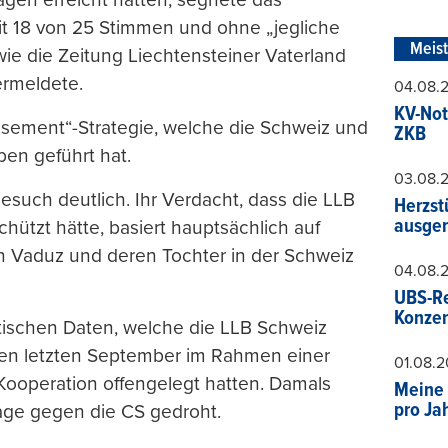
it 18 von 25 Stimmen und ohne „jegliche
Meis
wie die Zeitung Liechtensteiner Vaterland
rmeldete.
04.08.
KV-Not
asement“-Strategie, welche die Schweiz und
ZKB
ben geführt hat.
03.08.
such deutlich. Ihr Verdacht, dass die LLB
Herzst
ausger
ützt hätte, basiert hauptsächlich auf
in Vaduz und deren Tochter in der Schweiz
04.08.
UBS-Re
Konzer
tischen Daten, welche die LLB Schweiz
en letzten September im Rahmen einer
01.08.
 Kooperation offengelegt hatten. Damals
Meine 
pro Ja
klage gegen die CS gedroht.