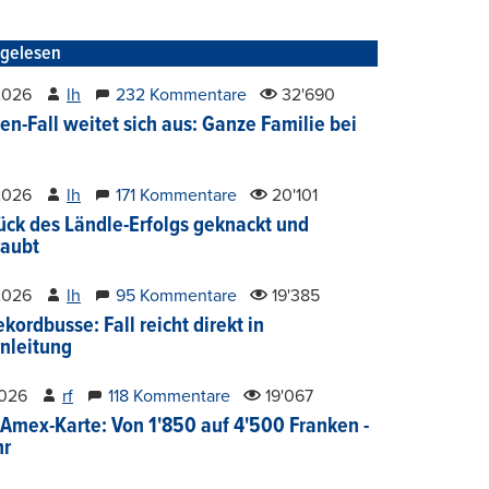
tgelesen
2026
lh
232 Kommentare
32'690
en-Fall weitet sich aus: Ganze Familie bei
2026
lh
171 Kommentare
20'101
ück des Ländle-Erfolgs geknackt und
aubt
2026
lh
95 Kommentare
19'385
kordbusse: Fall reicht direkt in
nleitung
2026
rf
118 Kommentare
19'067
Amex-Karte: Von 1'850 auf 4'500 Franken -
hr