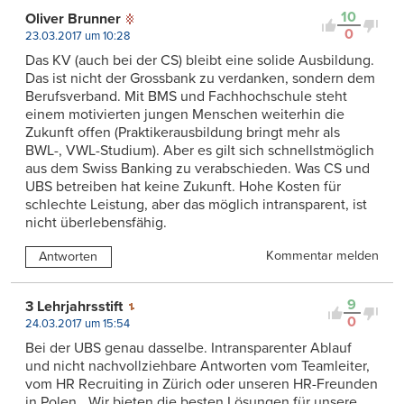
10
Oliver Brunner
0
23.03.2017 um 10:28
Das KV (auch bei der CS) bleibt eine solide Ausbildung.
Das ist nicht der Grossbank zu verdanken, sondern dem
Berufsverband. Mit BMS und Fachhochschule steht
einem motivierten jungen Menschen weiterhin die
Zukunft offen (Praktikerausbildung bringt mehr als
BWL-, VWL-Studium). Aber es gilt sich schnellstmöglich
aus dem Swiss Banking zu verabschieden. Was CS und
UBS betreiben hat keine Zukunft. Hohe Kosten für
schlechte Leistung, aber das möglich intransparent, ist
nicht überlebensfähig.
Kommentar melden
Antworten
9
3 Lehrjahrsstift
0
24.03.2017 um 15:54
Bei der UBS genau dasselbe. Intransparenter Ablauf
und nicht nachvollziehbare Antworten vom Teamleiter,
vom HR Recruiting in Zürich oder unseren HR-Freunden
in Polen. „Wir bieten die besten Lösungen für unsere