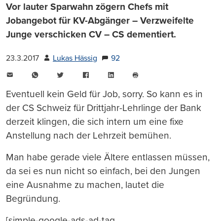
Vor lauter Sparwahn zögern Chefs mit
Jobangebot für KV-Abgänger – Verzweifelte
Junge verschicken CV – CS dementiert.
23.3.2017
Lukas Hässig
92
E-
WhatsApp
Twitter
Facebook
LinkedIn
Mail
Seite
drucken
Eventuell kein Geld für Job, sorry. So kann es in
der CS Schweiz für Drittjahr-Lehrlinge der Bank
derzeit klingen, die sich intern um eine fixe
Anstellung nach der Lehrzeit bemühen.
Man habe gerade viele Ältere entlassen müssen,
da sei es nun nicht so einfach, bei den Jungen
eine Ausnahme zu machen, lautet die
Begründung.
[simple-google-ads-ad-tag