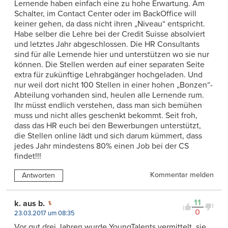
Lernende haben einfach eine zu hohe Erwartung. Am
Schalter, im Contact Center oder im BackOffice will
keiner gehen, da dass nicht ihren „Niveau“ entspricht.
Habe selber die Lehre bei der Credit Suisse absolviert
und letztes Jahr abgeschlossen. Die HR Consultants
sind für alle Lernende hier und unterstützen wo sie nur
können. Die Stellen werden auf einer separaten Seite
extra für zukünftige Lehrabgänger hochgeladen. Und
nur weil dort nicht 100 Stellen in einer hohen „Bonzen“-
Abteilung vorhanden sind, heulen alle Lernende rum.
Ihr müsst endlich verstehen, dass man sich bemühen
muss und nicht alles geschenkt bekommt. Seit froh,
dass das HR euch bei den Bewerbungen unterstützt,
die Stellen online lädt und sich darum kümmert, dass
jedes Jahr mindestens 80% einen Job bei der CS
findet!!!
Kommentar melden
Antworten
11
k. aus b.
0
23.03.2017 um 08:35
Vor gut drei Jahren wurde YoungTalents vermittelt, sie