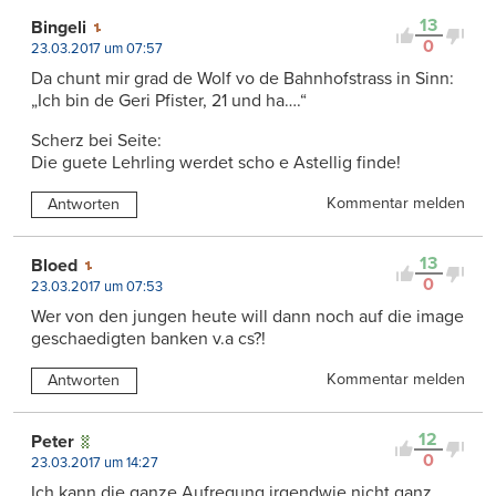
13
Bingeli
0
23.03.2017 um 07:57
Da chunt mir grad de Wolf vo de Bahnhofstrass in Sinn:
„Ich bin de Geri Pfister, 21 und ha….“
Scherz bei Seite:
Die guete Lehrling werdet scho e Astellig finde!
Kommentar melden
Antworten
13
Bloed
0
23.03.2017 um 07:53
Wer von den jungen heute will dann noch auf die image
geschaedigten banken v.a cs?!
Kommentar melden
Antworten
12
Peter
0
23.03.2017 um 14:27
Ich kann die ganze Aufregung irgendwie nicht ganz