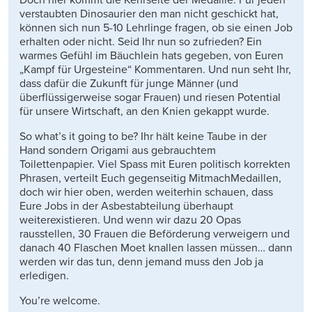
Doch hier kommt die Kehrseite der Medaille. Für jeden
verstaubten Dinosaurier den man nicht geschickt hat,
können sich nun 5-10 Lehrlinge fragen, ob sie einen Job
erhalten oder nicht. Seid Ihr nun so zufrieden? Ein
warmes Gefühl im Bäuchlein hats gegeben, von Euren
„Kampf für Urgesteine“ Kommentaren. Und nun seht Ihr,
dass dafür die Zukunft für junge Männer (und
überflüssigerweise sogar Frauen) und riesen Potential
für unsere Wirtschaft, an den Knien gekappt wurde.
So what’s it going to be? Ihr hält keine Taube in der
Hand sondern Origami aus gebrauchtem
Toilettenpapier. Viel Spass mit Euren politisch korrekten
Phrasen, verteilt Euch gegenseitig MitmachMedaillen,
doch wir hier oben, werden weiterhin schauen, dass
Eure Jobs in der Asbestabteilung überhaupt
weiterexistieren. Und wenn wir dazu 20 Opas
rausstellen, 30 Frauen die Beförderung verweigern und
danach 40 Flaschen Moet knallen lassen müssen… dann
werden wir das tun, denn jemand muss den Job ja
erledigen.
You’re welcome.