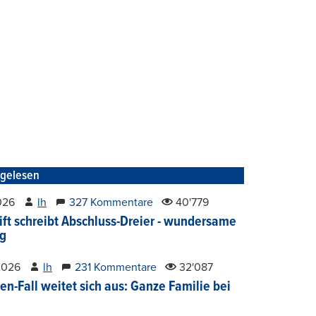
tgelesen
2026
lh
327 Kommentare
40'779
ift schreibt Abschluss-Dreier - wundersame
g
2026
lh
231 Kommentare
32'087
en-Fall weitet sich aus: Ganze Familie bei