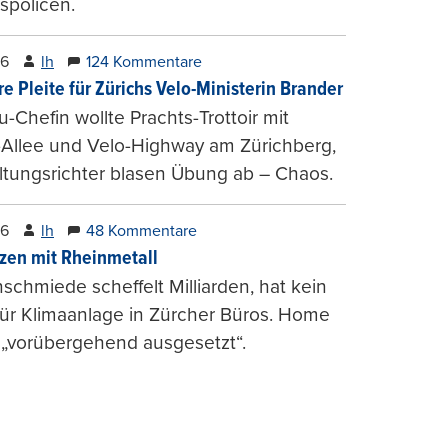
spolicen.
26
lh
124 Kommentare
e Pleite für Zürichs Velo-Ministerin Brander
u-Chefin wollte Prachts-Trottoir mit
Allee und Velo-Highway am Zürichberg,
tungsrichter blasen Übung ab – Chaos.
26
lh
48 Kommentare
zen mit Rheinmetall
schmiede scheffelt Milliarden, hat kein
für Klimaanlage in Zürcher Büros. Home
 „vorübergehend ausgesetzt“.