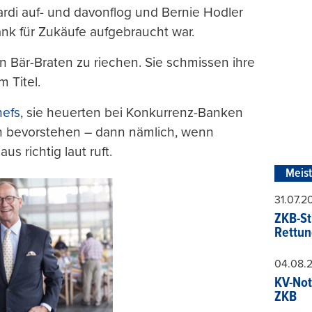
ardi auf- und davonflog und Bernie Hodler
Bank für Zukäufe aufgebraucht war.
n Bär-Braten zu riechen. Sie schmissen ihre
 Titel.
hefs
, sie heuerten bei Konkurrenz-Banken
ch bevorstehen – dann nämlich, wenn
us richtig laut ruft.
Meis
31.07.
ZKB-St
Rettun
04.08.
KV-Not
ZKB