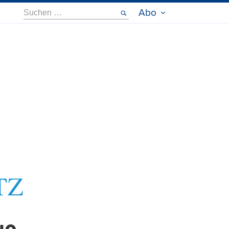
Suche
Abo
nach: