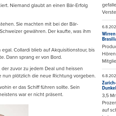
gefall
ert. Niemand glaubt an einen Bär-Erfolg
Verste
stehen. Sie machten mit bei der Bär-
6.8.20
o-Schweizer gewähren. Der kaufte, was ihm
Wirren
Brasil
Produc
gal. Collardi blieb auf Akquisitionstour, bis
Hören
e. Dann sprang er von Bord.
Mitgli
, der zuvor zu jedem Deal und heissen
 nun plötzlich die neue Richtung vorgeben.
6.8.20
Zurich
ohin er das Schiff führen sollte. Sein
Dunke
meistens war er nicht präsent.
3,5 Mr
Prozen
auf sc