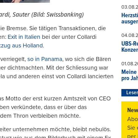
03.08.
ardi, Sauter (Bild: Swissbanking)
Herzst
ausger
e Bremse. Sie tätigen Transaktionen, die
04.08.
en:
Exit in Italien
bei der unter Collardi
UBS-Re
zug aus Holland
.
Konzer
verriegelt,
so in Panama
, wo sich die Bären
01.08.
er dichtmachten. Mit der Schliessung war
Meine 
a und anderen einst von Collardi lancierten
pro Ja
Leser
s Motto der erst kurzen Amtszeit von CEO
ben verkündete, dass er über das
News
f dem Thron verbleiben möchte.
Abo
Sie
iter unternehmen möchte, bleibt nebulös.
per 
Absturz wie aus dem Bilderbuch mit einem Ex-