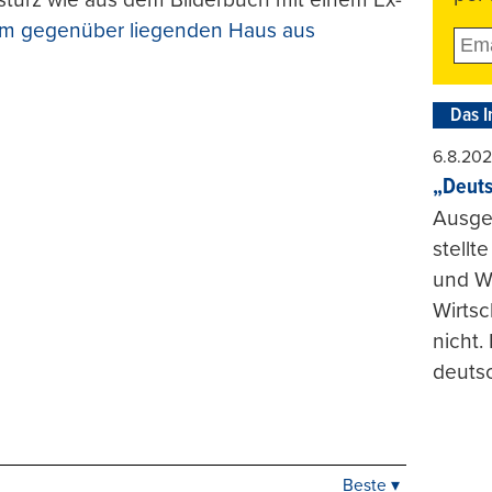
m gegenüber liegenden Haus aus
Das I
6.8.20
„Deuts
Ausge
stellt
und Wi
Wirtsc
nicht.
deuts
Beste ▾
Beste