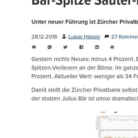
Bär-Spitze Sauter
Unter neuer Führung ist Zürcher Privatb
28.12.2018
Lukas Hässig
27 Kommen
E-
WhatsApp
Twitter
Facebook
LinkedIn
Mail
Seite
drucken
Gestern nichts Neues: minus 4 Prozent. 
Spitzen-Verlierern an der Börse. Im ga
Prozent. Aktueller Wert: weniger als 34 F
Damit stellt die Zürcher Privatbank selbs
der stolzen Julius Bär ist umso dramatisc