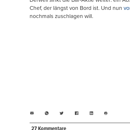
Chef, der längst von Bord ist. Und nun
vo
nochmals zuschlagen will.
E-
WhatsApp
Twitter
Facebook
LinkedIn
Mail
Seite
drucken
27 Kommentare