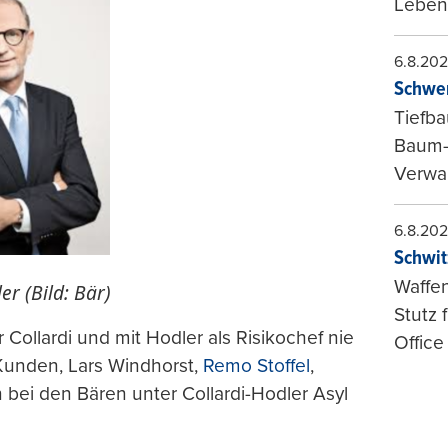
Leben
6.8.20
Schwer
Tiefba
Baum-
Verwal
6.8.20
Schwit
Waffen
er (Bild: Bär)
Stutz 
 Collardi und mit Hodler als Risikochef nie
Office
Kunden, Lars Windhorst,
Remo Stoffel
,
n bei den Bären unter Collardi-Hodler Asyl