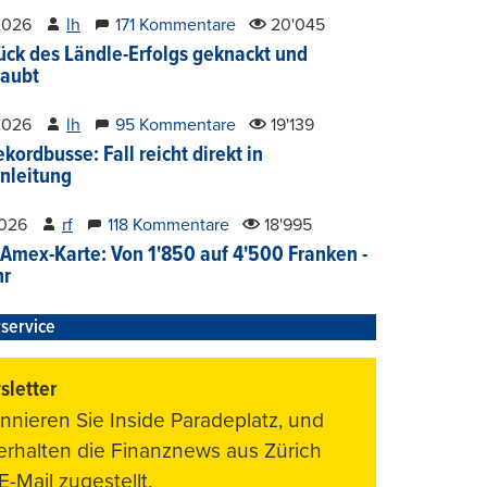
2026
lh
171 Kommentare
20'045
ück des Ländle-Erfolgs geknackt und
aubt
2026
lh
95 Kommentare
19'139
kordbusse: Fall reicht direkt in
nleitung
2026
rf
118 Kommentare
18'995
Amex-Karte: Von 1'850 auf 4'500 Franken -
hr
service
letter
nnieren Sie Inside Paradeplatz, und
 erhalten die Finanznews aus Zürich
E-Mail zugestellt.