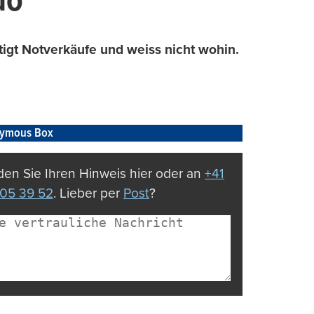
uo
tigt Notverkäufe und weiss nicht wohin.
ymous Box
en Sie Ihren Hinweis hier oder an
+41
05 39 52
. Lieber per
Post
?