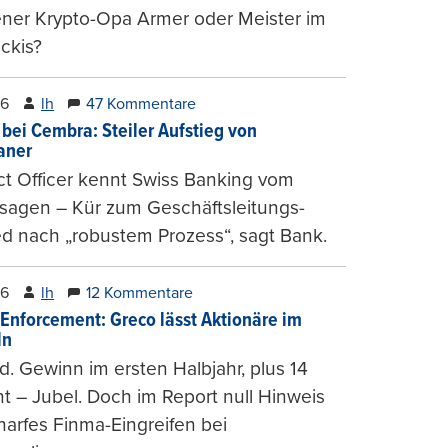
ener Krypto-Opa Armer oder Meister im
ckis?
26
lh
47 Kommentare
 bei Cembra: Steiler Aufstieg von
ianer
t Officer kennt Swiss Banking vom
sagen – Kür zum Geschäftsleitungs-
ed nach „robustem Prozess“, sagt Bank.
26
lh
12 Kommentare
-Enforcement: Greco lässt Aktionäre im
ln
d. Gewinn im ersten Halbjahr, plus 14
t – Jubel. Doch im Report null Hinweis
harfes Finma-Eingreifen bei