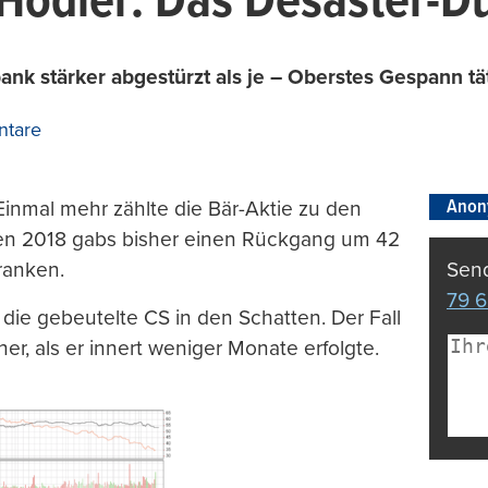
-Hodler: Das Desaster-D
ank stärker abgestürzt als je – Oberstes Gespann tä
tare
Anon
Einmal mehr zählte die Bär-Aktie zu den
nzen 2018 gabs bisher einen Rückgang um 42
ranken.
Send
79 6
t die gebeutelte CS in den Schatten. Der Fall
her, als er innert weniger Monate erfolgte.