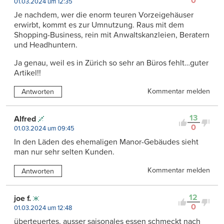
0
01.03.2024 um 12:35
Je nachdem, wer die enorm teuren Vorzeigehäuser
erwirbt, kommt es zur Umnutzung. Raus mit dem
Shopping-Business, rein mit Anwaltskanzleien, Beratern
und Headhuntern.
Ja genau, weil es in Zürich so sehr an Büros fehlt…guter
Artikel!!
Kommentar melden
Antworten
13
Alfred
0
01.03.2024 um 09:45
In den Läden des ehemaligen Manor-Gebäudes sieht
man nur sehr selten Kunden.
Kommentar melden
Antworten
12
joe f.
0
01.03.2024 um 12:48
überteuertes, ausser saisonales essen schmeckt nach