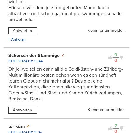
wird mit
Häusern wie dem jetzt umgebauten Manor kaum
attraktiver. und-schon gar nicht preiswuerdiger. schade
um Jelmoli…
Kommentar melden
Antworten
1 Antwort
9
Schorsch der Stämmige
0
01.03.2024 um 15:44
Oh je, wo sollen dann all die Goldküsten- und Züriberg-
Multimillionäre posten gehen wenn es den sündhaft
teuren Globus nicht mehr gibt ? Das gibt eine
Kettenreaktion, die ziehen alle weg zur nächsten
Globus-Stadt. Und Stadt und Kanton Zürich verlumpen,
Benko sei Dank.
Kommentar melden
Antworten
7
turikum
0
01.03.2024 um 16:47