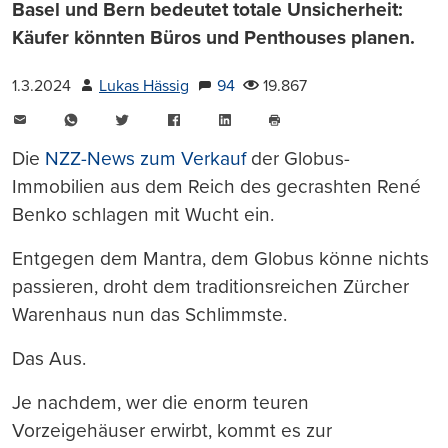
Basel und Bern bedeutet totale Unsicherheit:
Käufer könnten Büros und Penthouses planen.
1.3.2024
Lukas Hässig
94
19.867
E-
WhatsApp
Twitter
Facebook
LinkedIn
Mail
Seite
drucken
Die
NZZ-News zum Verkauf
der Globus-
Immobilien aus dem Reich des gecrashten René
Benko schlagen mit Wucht ein.
Entgegen dem Mantra, dem Globus könne nichts
passieren, droht dem traditionsreichen Zürcher
Warenhaus nun das Schlimmste.
Das Aus.
Je nachdem, wer die enorm teuren
Vorzeigehäuser erwirbt, kommt es zur