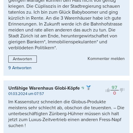
gierigen Manager können den Hals nicht voll genug
kriegen. Die Cüplisozis in der Stadtregierung schauen
tatenlos zu. Ich bin zum Glück Babyboomer und ging
kürzlich in Rente. An die 3 Warenhäuser habe ich gute
Erinnerungen. In Zukunft werde ich die Bahnhofstrasse
meiden und rate allen anderen das auch zu tun. Die
Stadt Zürich ist am Ende, heruntergewirtschaftet von
gierigen Bankern*, Immobilienspekulanten* und
verblödeten Politikern*.
Kommentar melden
Antworten
9 Antworten
97
Unfähige Warenhaus Globi-Köpfe
0
01.03.2024 um 07:57
Im Kassensturz schneiden die Globus-Produkte
meistens sehr schlecht ab, obschon die teuersten. – Die
unterbeschäftigten Züriberg-Hühner müssen sich halt
jetzt zum Luxus-Zeitvertrieb einen anderen Fress-Napf
suchen !