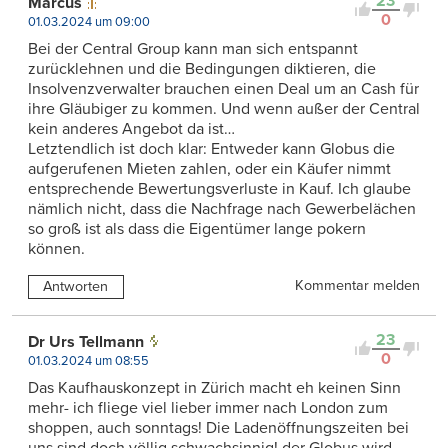
23
Marcus
0
01.03.2024 um 09:00
Bei der Central Group kann man sich entspannt
zurücklehnen und die Bedingungen diktieren, die
Insolvenzverwalter brauchen einen Deal um an Cash für
ihre Gläubiger zu kommen. Und wenn außer der Central
kein anderes Angebot da ist…
Letztendlich ist doch klar: Entweder kann Globus die
aufgerufenen Mieten zahlen, oder ein Käufer nimmt
entsprechende Bewertungsverluste in Kauf. Ich glaube
nämlich nicht, dass die Nachfrage nach Gewerbelächen
so groß ist als dass die Eigentümer lange pokern
können.
Kommentar melden
Antworten
23
Dr Urs Tellmann
0
01.03.2024 um 08:55
Das Kaufhauskonzept in Zürich macht eh keinen Sinn
mehr- ich fliege viel lieber immer nach London zum
shoppen, auch sonntags! Die Ladenöffnungszeiten bei
uns sind doch völlig schwachsinnig! der Globus wird