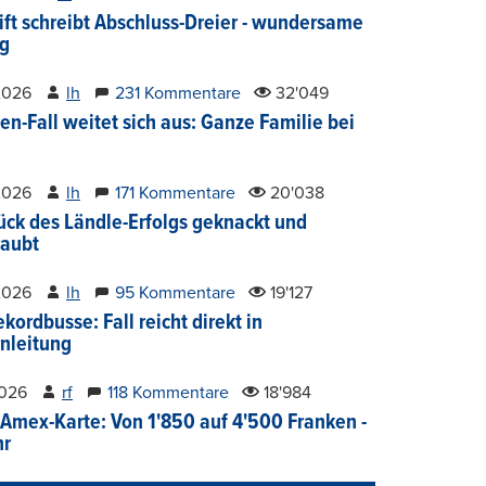
ift schreibt Abschluss-Dreier - wundersame
g
2026
lh
231 Kommentare
32'049
en-Fall weitet sich aus: Ganze Familie bei
2026
lh
171 Kommentare
20'038
ück des Ländle-Erfolgs geknackt und
aubt
2026
lh
95 Kommentare
19'127
kordbusse: Fall reicht direkt in
nleitung
2026
rf
118 Kommentare
18'984
Amex-Karte: Von 1'850 auf 4'500 Franken -
hr