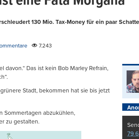
ist eine Fata Morgana
schleudert 130 Mio. Tax-Money für ein paar Schatten
Kommentare
7.243
l davon.“ Das ist kein Bob Marley Refrain,
h“.
grünere Stadt, bekommen hat sie bis jetzt
Ano
h an Sommertagen abzukühlen,
er zu gestalten.
Send
79 6