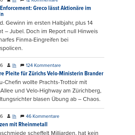
-Enforcement: Greco lässt Aktionäre im
ln
d. Gewinn im ersten Halbjahr, plus 14
t – Jubel. Doch im Report null Hinweis
harfes Finma-Eingreifen bei
spolicen.
26
lh
124 Kommentare
e Pleite für Zürichs Velo-Ministerin Brander
u-Chefin wollte Prachts-Trottoir mit
Allee und Velo-Highway am Zürichberg,
tungsrichter blasen Übung ab – Chaos.
26
lh
46 Kommentare
zen mit Rheinmetall
schmiede scheffelt Milliarden, hat kein