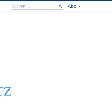
Suche
Abo
nach: