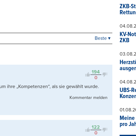
ZKB-St
Rettun
04.08.
KV-Not
Beste ▾
ZKB
Beste
Neueste
03.08.
Viele Antworten
Herzst
Kontrovers
ausger
194
0
04.08.
e um ihre „Kompetenzen“, als sie gewählt wurde.
UBS-Re
Konzer
Kommentar melden
01.08.
Meine 
pro Ja
122
0