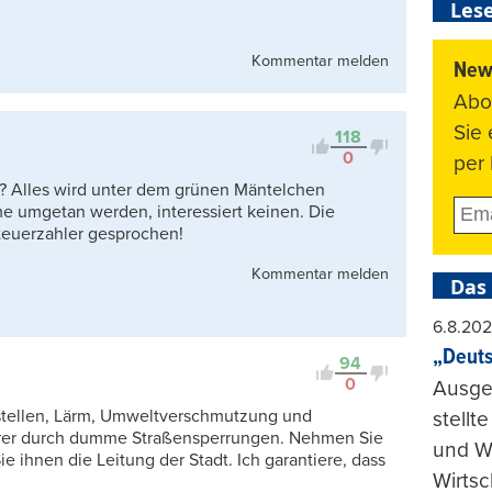
Lese
Kommentar melden
News
Abo
Sie
118
0
per 
? Alles wird unter dem grünen Mäntelchen
me umgetan werden, interessiert keinen. Die
teuerzahler gesprochen!
Kommentar melden
Das
6.8.20
„Deuts
94
0
Ausge
ustellen, Lärm, Umweltverschmutzung und
stellt
hrer durch dumme Straßensperrungen. Nehmen Sie
und Wi
 ihnen die Leitung der Stadt. Ich garantiere, dass
Wirtsc