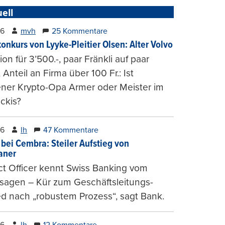
ell
26
mvh
25 Kommentare
konkurs von Lyyke-Pleitier Olsen: Alter Volvo
on für 3’500.-, paar Fränkli auf paar
, Anteil an Firma über 100 Fr.: Ist
ener Krypto-Opa Armer oder Meister im
ckis?
26
lh
47 Kommentare
 bei Cembra: Steiler Aufstieg von
ianer
t Officer kennt Swiss Banking vom
sagen – Kür zum Geschäftsleitungs-
ed nach „robustem Prozess“, sagt Bank.
26
lh
12 Kommentare