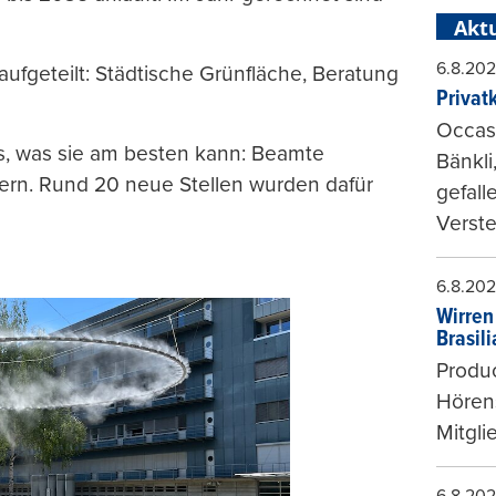
Aktu
6.8.20
ufgeteilt: Städtische Grünfläche, Beratung
Privat
Occasi
, was sie am besten kann: Beamte
Bänkli
ern. Rund 20 neue Stellen wurden dafür
gefall
Verste
6.8.20
Wirren
Brasil
Produc
Hören
Mitgli
6.8.20