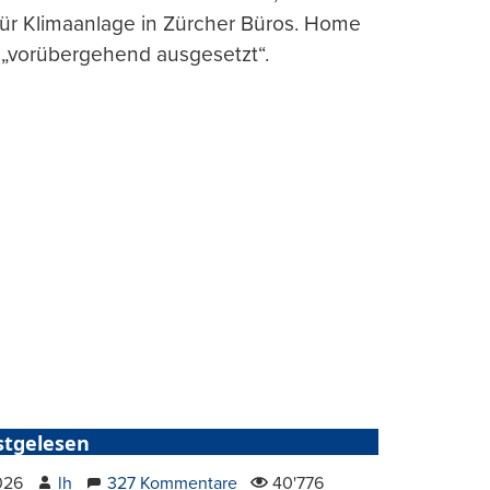
für Klimaanlage in Zürcher Büros. Home
 „vorübergehend ausgesetzt“.
stgelesen
2026
lh
327 Kommentare
40'776