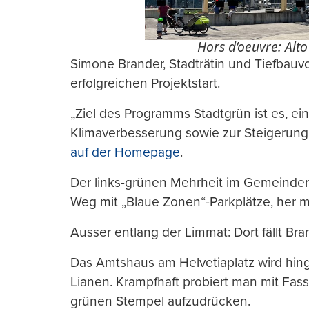
Hors d’oeuvre: Alto
Simone Brander, Stadträtin und Tiefbauv
erfolgreichen Projektstart.
„Ziel des Programms Stadtgrün ist es, ei
Klimaverbesserung sowie zur Steigerung d
auf der Homepage
.
Der links-grünen Mehrheit im Gemeinder
Weg mit „Blaue Zonen“-Parkplätze, her m
Ausser entlang der Limmat: Dort fällt Br
Das Amtshaus am Helvetiaplatz wird hin
Lianen. Krampfhaft probiert man mit F
grünen Stempel aufzudrücken.