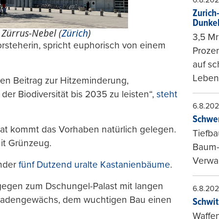
Zurich
Dunke
 Zürrus-Nebel (
Zürich
)
3,5 Mr
orsteherin, spricht euphorisch von einem
Prozen
auf sc
Leben
nen Beitrag zur Hitzeminderung,
er Biodiversität bis 2035 zu leisten“,
steht
6.8.20
Schwer
at kommt das Vorhaben natürlich gelegen.
Tiefba
it Grünzeug.
Baum-
Verwal
ander
fünf Dutzend uralte Kastanienbäume
.
gegen zum Dschungel-Palast mit langen
6.8.20
assadengewächs, dem wuchtigen Bau einen
Schwit
Waffen