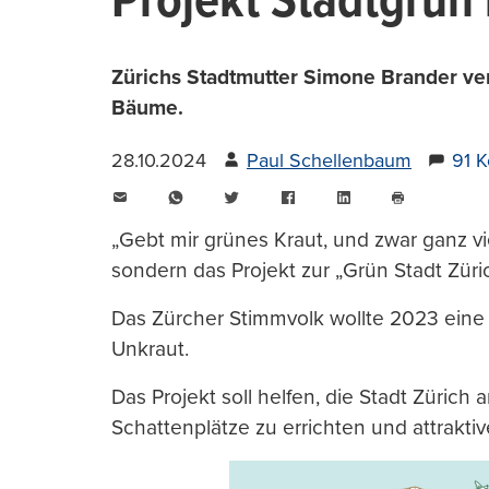
Projekt Stadtgrün 
Zürichs Stadtmutter Simone Brander ver
Bäume.
28.10.2024
Paul Schellenbaum
91 
E-
WhatsApp
Twitter
Facebook
LinkedIn
Mail
Seite
drucken
„Gebt mir grünes Kraut, und zwar ganz vie
sondern das Projekt zur „Grün Stadt Züric
Das Zürcher Stimmvolk wollte 2023 eine 
Unkraut.
Das Projekt soll helfen, die Stadt Züric
Schattenplätze zu errichten und attraktiv