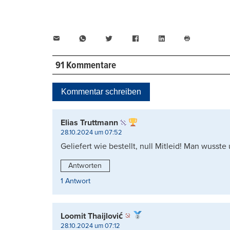
E-
WhatsApp
Twitter
Facebook
LinkedIn
Mail
Seite
drucken
91 Kommentare
Kommentar schreiben
Elias Truttmann
28.10.2024 um 07:52
Geliefert wie bestellt, null Mitleid! Man wusst
Antworten
1 Antwort
Loomit Thaijlović
28.10.2024 um 07:12