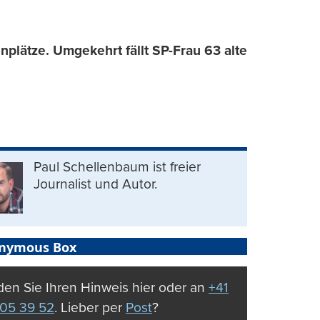
plätze. Umgekehrt fällt SP-Frau 63 alte
Paul Schellenbaum ist freier
Journalist und Autor.
nymous Box
en Sie Ihren Hinweis hier oder an
+41
05 39 52
. Lieber per
Post
?