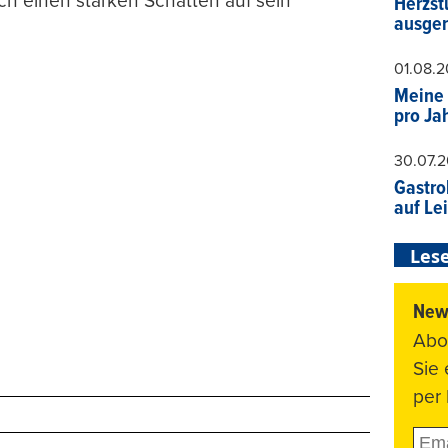
h einen starken Schatten auf sein
Herzst
ausger
01.08.
Meine 
pro Ja
30.07.
Gastro
auf Le
Lese
News
Abo
Sie
per 