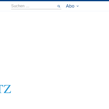
Suche
Abo
nach: