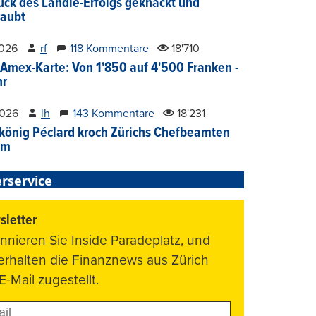
ück des Ländle-Erfolgs geknackt und
aubt
2026
rf
118 Kommentare
18'710
Amex-Karte: Von 1'850 auf 4'500 Franken -
hr
2026
lh
143 Kommentare
18'231
könig Péclard kroch Zürichs Chefbeamten
im
rservice
letter
nnieren Sie Inside Paradeplatz, und
 erhalten die Finanznews aus Zürich
E-Mail zugestellt.