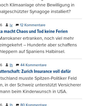
och Klimaanlage ohne Bewilligung in
lgeschützter Synagoge installiert?
26
iv
12 Kommentare
ta macht Chaos und Tod keine Ferien
Marrokaner ertranken, noch viel mehr
heimgekehrt – Hunderte aber schaffens
hleppern auf Spaniens Halbinsel.
26
lh
44 Kommentare
tterschaft: Zurich Insurance voll dafür
tschland musste Spitzen-Politiker Feld
, in der Schweiz unterstützt Versicherer
mann beim Kinderwunsch in USA.
26
lh
80 Kommentare