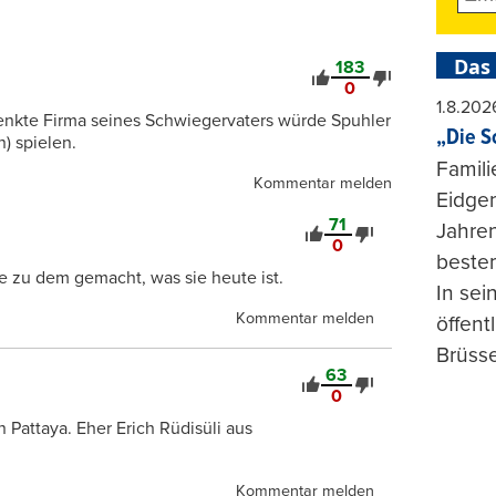
Das
183
0
1.8.202
nkte Firma seines Schwiegervaters würde Spuhler
„Die S
) spielen.
Famili
Kommentar melden
Eidgen
71
Jahren
0
beste
ie zu dem gemacht, was sie heute ist.
In se
Kommentar melden
öffent
Brüsse
63
0
 Pattaya. Eher Erich Rüdisüli aus
Kommentar melden