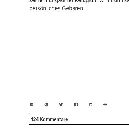
seinem Engadiner Refugium wirft nun noc
persönliches Gebaren.
E-
WhatsApp
Twitter
Facebook
LinkedIn
Mail
Seite
drucken
124 Kommentare