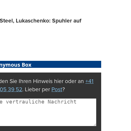
 Steel, Lukaschenko: Spuhler auf
nymous Box
en Sie Ihren Hinweis hier oder an
+41
05 39 52
. Lieber per
Post
?