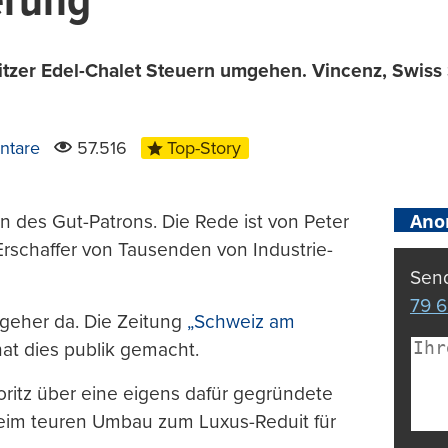
erung
oritzer Edel-Chalet Steuern umgehen. Vincenz, Swiss
ntare
57.516
Top-Story
Ano
n des Gut-Patrons. Die Rede ist von Peter
 Erschaffer von Tausenden von Industrie-
Send
79 6
Umgeher da. Die Zeitung
„Schweiz am
at dies publik gemacht.
oritz über eine eigens dafür gegründete
beim teuren Umbau zum Luxus-Reduit für