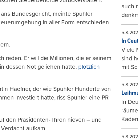
ischen Steuerbehörde zurückerstatten.
auch n
 ans Bundesgericht, meinte Spuhler
denkma
Steuerumgehung in aller Form entschieden
5.8.20
In Ceu
ern.
Viele 
 reden. Er will die Millionen, die er seinem
sind 
 in dessen Not geliehen hatte,
plötzlich
mit Sc
5.8.20
tin Haefner, der wie Spuhler Hunderte von
Leihmu
men investiert hatte, riss Spuhler eine PR-
In Deu
räumen
Kader
auf den Präsidenten-Thron hieven – und
n Verdacht aufkam.
5.8.20