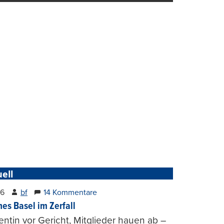
ell
26
bf
14 Kommentare
hes Basel im Zerfall
entin vor Gericht, Mitglieder hauen ab –