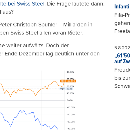
te bei Swiss Steel
. Die Frage lautete dann:
Infant
f aus?
Fifa-P
gehen 
eter Christoph Spuhler – Milliarden in
Freefa
ben Swiss Steel allen voran Rieter.
ehe weiter aufwärts. Doch der
5.8.20
r Ende Dezember lag deutlich unter den
„61’50
auf Zw
Freude
bis z
Schwe