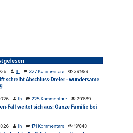
stgelesen
2026
lh
327 Kommentare
39'989
ift schreibt Abschluss-Dreier - wundersame
g
2026
lh
225 Kommentare
29'689
en-Fall weitet sich aus: Ganze Familie bei
2026
lh
171 Kommentare
19'840