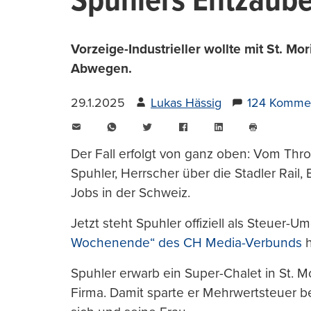
Spuhlers Entzaub
Vorzeige-Industrieller wollte mit St. M
Abwegen.
29.1.2025
Lukas Hässig
124 Komme
E-
WhatsApp
Twitter
Facebook
LinkedIn
Mail
Seite
drucken
Der Fall erfolgt von ganz oben: Vom Thro
Spuhler, Herrscher über die Stadler Rail,
Jobs in der Schweiz.
Jetzt steht Spuhler offiziell als Steuer-
Wochenende“ des CH Media-Verbunds
h
Spuhler erwarb ein Super-Chalet in St. M
Firma. Damit sparte er Mehrwertsteuer 