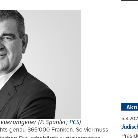
Aktu
5.8.20
teuerumgeher (P. Spuhler;
PCS
)
Jüdisc
chts genau 865’000 Franken. So viel muss
Präsid