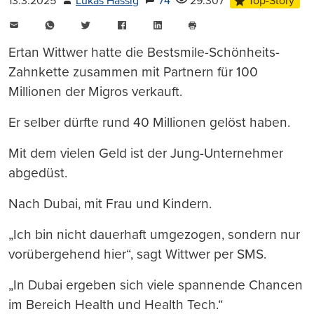
13.3.2025
Lukas Hässig
74
29.307
Top-Story
E-
WhatsApp
Twitter
Facebook
LinkedIn
Mail
Seite
drucken
Ertan Wittwer hatte die Bestsmile-Schönheits-
Zahnkette zusammen mit Partnern für 100
Millionen der Migros verkauft.
Er selber dürfte rund 40 Millionen gelöst haben.
Mit dem vielen Geld ist der Jung-Unternehmer
abgedüst.
Nach Dubai, mit Frau und Kindern.
„Ich bin nicht dauerhaft umgezogen, sondern nur
vorübergehend hier“, sagt Wittwer per SMS.
„In Dubai ergeben sich viele spannende Chancen
im Bereich Health und Health Tech.“