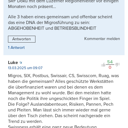
SRF Doku mit dem Luzerner Regionenleiter vor einigen
Monaten noch präsent…
Alle 3 haben eines gemeinsam und offenbar scheint
das eine DNA der Migrosführung zu sein:
ABGEHOBENHEIT und BETRIEBSBLINDHEIT
Kommentar melden
Antworten
1 Antwort
54
Luke
0
13.03.2025 um 09:07
Migros, SIX, Postbus, Swissair, CS, Swisscom, Ruag, was
haben die gemeinsam? Alles geschützte Werkstätten
die überfinanziert waren und bei denen es dem
Management zu wohl wurde. Bei den meisten hatte
noch die Politik ihre ungeschickten Finger im Spiel.
Die Folge? Auslandabenteuer, Risiken, Pannen, Pech
und Pleiten. Man lässt sich immer wieder mal gerne
über den Tisch ziehen. Das scheint nachgerade ein
Trend zu werden.
Swissness erhält eine ganz neue Bedeutung.