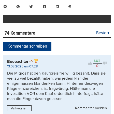
E-
WhatsApp
Twitter
Facebook
LinkedIn
Mail
Seite
drucken
74 Kommentare
Beste ▾
Beste
Neueste
Kommentar schreiben
Viele Antworten
Kontrovers
142
Beobachter
0
13.03.2025 um 07:28
Die Migros hat den Kaufpreis freiwillig bezahlt. Dass sie
viel zu viel bezahlt haben, war jedem klar, der
einigermassen klar denken kann. Hinterher deswegen
Klage einzureichen, ist fragwürdig. Hätte man die
Investition VOR dem Kauf ordentlich hinterfragt, hätte
man die Finger davon gelassen.
Kommentar melden
Antworten