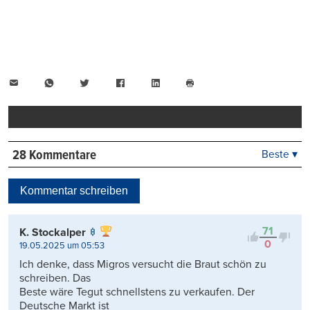
E-
WhatsApp
Twitter
Facebook
LinkedIn
Mail
Seite
drucken
28 Kommentare
Beste ▾
Beste
Neueste
Kommentar schreiben
Viele Antworten
Kontrovers
71
K. Stockalper
0
19.05.2025 um 05:53
Ich denke, dass Migros versucht die Braut schön zu
schreiben. Das
Beste wäre Tegut schnellstens zu verkaufen. Der
Deutsche Markt ist