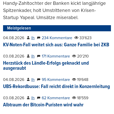
Handy-Zahltochter der Banken kickt langjährige
Spitzenkader, holt Umstrittenen von Krisen-
Startup Yapeal. Umsätze miserabel.
Meistgelesen
04.08.2026
lh
234 Kommentare
33'623
KV-Noten-Fall weitet sich aus: Ganze Familie bei ZKB
03.08.2026
lh
171 Kommentare
20'210
Herzstück des Ländle-Erfolgs geknackt und
ausgeraubt
04.08.2026
lh
95 Kommentare
19'648
UBS-Rekordbusse: Fall reicht direkt in Konzernleitung
03.08.2026
lh
62 Kommentare
18'559
Albtraum der Bitcoin-Puristen wird wahr