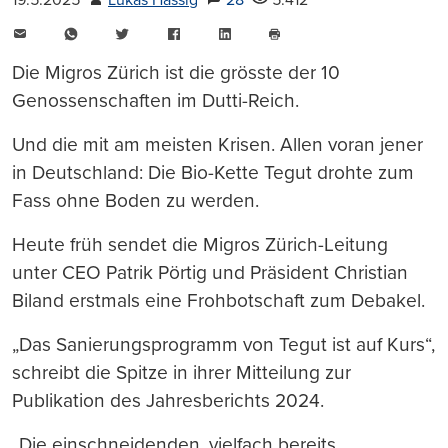
19.5.2025
Lukas Hässig
28
5.412
E-
WhatsApp
Twitter
Facebook
LinkedIn
Mail
Seite
drucken
Die Migros Zürich ist die grösste der 10
Genossenschaften im Dutti-Reich.
Und die mit am meisten Krisen. Allen voran jener
in Deutschland: Die Bio-Kette Tegut drohte zum
Fass ohne Boden zu werden.
Heute früh sendet die Migros Zürich-Leitung
unter CEO Patrik Pörtig und Präsident Christian
Biland erstmals eine Frohbotschaft zum Debakel.
„Das Sanierungsprogramm von Tegut ist auf Kurs“,
schreibt die Spitze in ihrer Mitteilung zur
Publikation des Jahresberichts 2024.
„Die einschneidenden, vielfach bereits