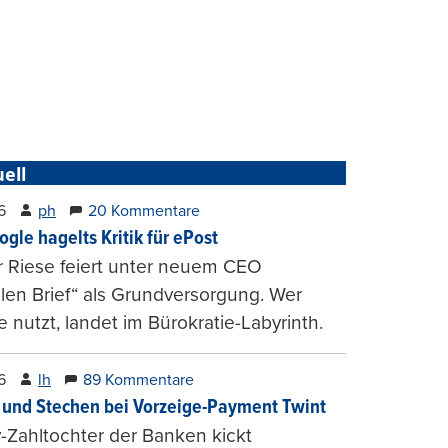
ell
6
ph
20 Kommentare
ogle hagelts Kritik für ePost
r Riese feiert unter neuem CEO
alen Brief“ als Grundversorgung. Wer
e nutzt, landet im Bürokratie-Labyrinth.
6
lh
89 Kommentare
und Stechen bei Vorzeige-Payment Twint
Zahltochter der Banken kickt