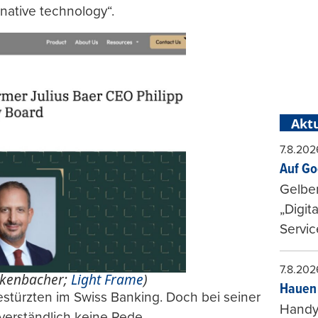
d-native technology“.
Aktu
7.8.202
Auf Go
Gelbe
„Digit
Servic
7.8.202
ckenbacher;
Light Frame
)
Hauen 
estürzten im Swiss Banking. Doch bei seiner
Handy-
verständlich keine Rede.