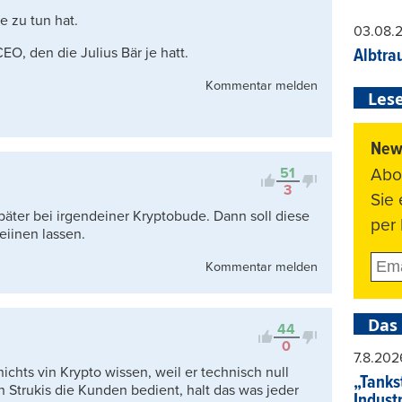
e zu tun hat.
03.08.
O, den die Julius Bär je hatt.
Albtra
Kommentar melden
Lese
News
Abo
51
3
Sie
päter bei irgendeiner Kryptobude. Dann soll diese
per 
eiinen lassen.
Kommentar melden
Das
44
0
7.8.202
ichts vin Krypto wissen, weil er technisch null
„Tankst
 Strukis die Kunden bedient, halt das was jeder
Indust