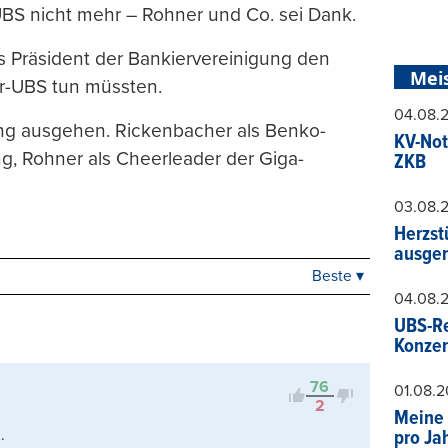
UBS nicht mehr – Rohner und Co. sei Dank.
ls Präsident der Bankiervereinigung den
Mei
er-UBS tun müssten.
04.08.
ing ausgehen. Rickenbacher als Benko-
KV-Not
ng, Rohner als Cheerleader der Giga-
ZKB
03.08.
Herzst
ausger
Beste ▾
Beste
04.08.
Neueste
UBS-Re
Viele Antworten
Konzer
Kontrovers
76
01.08.
2
Meine 
.
pro Ja