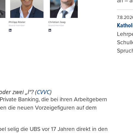
an – a
7.8.202
Kathol
Lehrp
Schul
Spruch
der zwei „l“? (
CVVC
)
ivate Banking, die bei ihren Arbeitgebern
elen die neuen Vorzeigefiguren auf dem
l selig die UBS vor 17 Jahren direkt in den