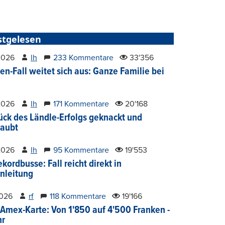
stgelesen
2026
lh
233 Kommentare
33'356
en-Fall weitet sich aus: Ganze Familie bei
2026
lh
171 Kommentare
20'168
ück des Ländle-Erfolgs geknackt und
aubt
2026
lh
95 Kommentare
19'553
kordbusse: Fall reicht direkt in
nleitung
2026
rf
118 Kommentare
19'166
Amex-Karte: Von 1'850 auf 4'500 Franken -
hr