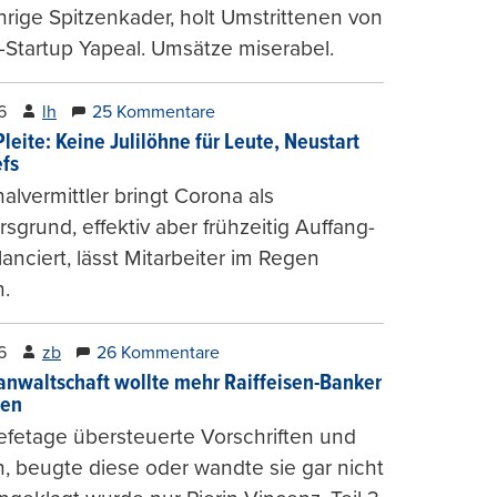
hrige Spitzenkader, holt Umstrittenen von
-Startup Yapeal. Umsätze miserabel.
6
lh
25 Kommentare
leite: Keine Julilöhne für Leute, Neustart
efs
alvermittler bringt Corona als
sgrund, effektiv aber frühzeitig Auffang-
lanciert, lässt Mitarbeiter im Regen
.
6
zb
26 Kommentare
anwaltschaft wollte mehr Raiffeisen-Banker
gen
fetage übersteuerte Vorschriften und
, beugte diese oder wandte sie gar nicht