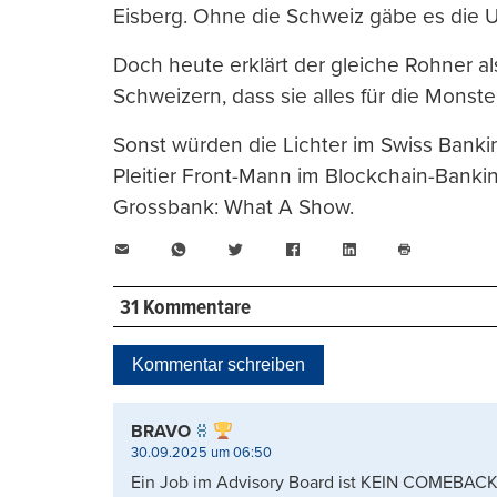
Eisberg. Ohne die Schweiz gäbe es die 
Doch heute erklärt der gleiche Rohner a
Schweizern, dass sie alles für die Monst
Sonst würden die Lichter im Swiss Bank
Pleitier Front-Mann im Blockchain-Banki
Grossbank: What A Show.
E-
WhatsApp
Twitter
Facebook
LinkedIn
Mail
Seite
drucken
31 Kommentare
Kommentar schreiben
BRAVO
30.09.2025 um 06:50
Ein Job im Advisory Board ist KEIN COMEBACK