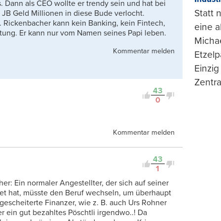
 Dann als CEO wollte er trendy sein und hat bei
Statt
JB Geld Millionen in diese Bude verlocht.
. Rickenbacher kann kein Banking, kein Fintech,
eine 
atung. Er kann nur vom Namen seines Papi leben.
Michae
Kommentar melden
Etzelp
Einzig
Zentra
43
0
Kommentar melden
43
1
r: Ein normaler Angestellter, der sich auf seiner
tet hat, müsste den Beruf wechseln, um überhaupt
 gescheiterte Finanzer, wie z. B. auch Urs Rohner
r ein gut bezahltes Pöschtli irgendwo..! Da