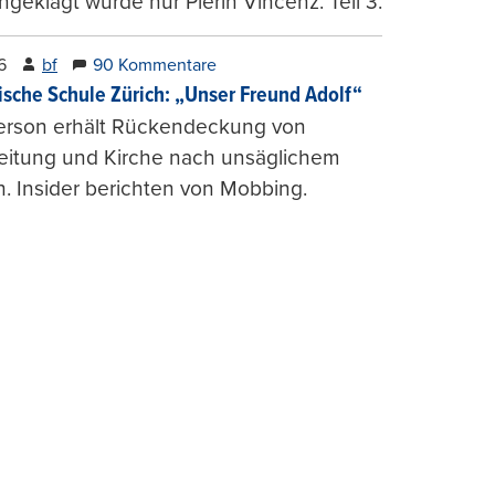
ngeklagt wurde nur Pierin Vincenz. Teil 3.
6
bf
90 Kommentare
ische Schule Zürich: „Unser Freund Adolf“
erson erhält Rückendeckung von
leitung und Kirche nach unsäglichem
. Insider berichten von Mobbing.