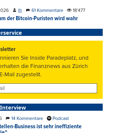
2026
lh
61 Kommentare
18'477
um der Bitcoin-Puristen wird wahr
rservice
letter
nnieren Sie Inside Paradeplatz, und
 erhalten die Finanznews aus Zürich
E-Mail zugestellt.
 Interview
6
14 Kommentare
Podcast
ellen-Business ist sehr ineffiziente
rie“