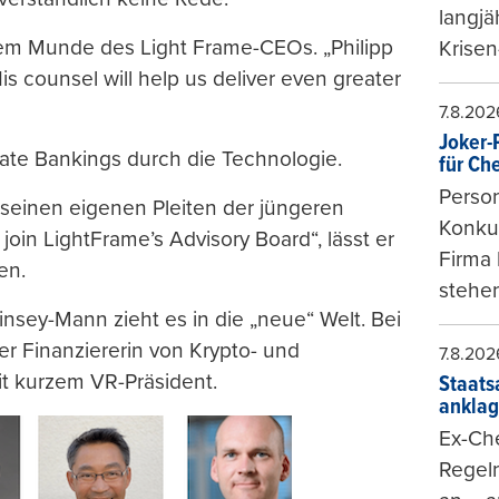
langjä
em Munde des Light Frame-CEOs. „Philipp
Krisen
His counsel will help us deliver even greater
7.8.202
Joker-P
vate Bankings durch die Technologie.
für Ch
Person
 seinen eigenen Pleiten der jüngeren
Konkur
oin LightFrame’s Advisory Board“, lässt er
Firma 
en.
stehen
sey-Mann zieht es in die „neue“ Welt. Bei
er Finanziererin von Krypto- und
7.8.202
it kurzem VR-Präsident.
Staats
ankla
Ex-Che
Regeln