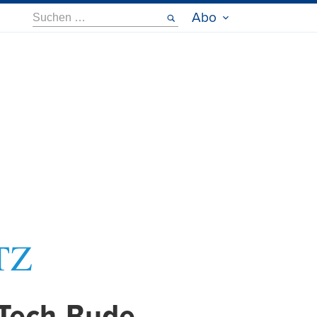
Suche
Abo
nach: