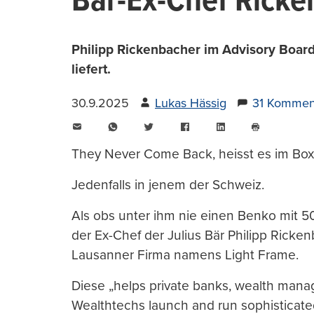
Bär-Ex-Chef Rick
Philipp Rickenbacher im Advisory Board
liefert.
30.9.2025
Lukas Hässig
31 Kommen
E-
WhatsApp
Twitter
Facebook
LinkedIn
Mail
Seite
drucken
They Never Come Back, heisst es im Bo
Jedenfalls in jenem der Schweiz.
Als obs unter ihm nie einen Benko mit 5
der Ex-Chef der Julius Bär Philipp Ricke
Lausanner Firma namens Light Frame.
Diese „helps private banks, wealth mana
Wealthtechs launch and run sophisticate