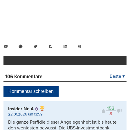
E-
WhatsApp
Twitter
Facebook
LinkedIn
Mail
Seite
drucken
106 Kommentare
Beste ▾
Beste
Neueste
Kommentar schreiben
Viele Antworten
Kontrovers
152
Insider Nr. 4
8
22.01.2026 um 13:59
Die ganze Perfidie dieser Angelegenheit ist bis heute
den wenigsten bewusst. Die UBS-Investmentbank