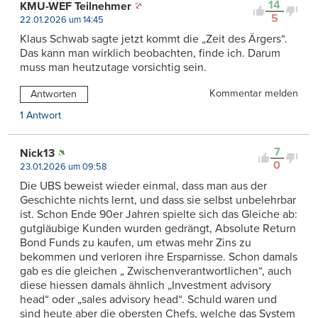
14
KMU-WEF Teilnehmer
5
22.01.2026 um 14:45
Klaus Schwab sagte jetzt kommt die „Zeit des Ärgers“.
Das kann man wirklich beobachten, finde ich. Darum
muss man heutzutage vorsichtig sein.
Kommentar melden
Antworten
1 Antwort
7
Nick13
0
23.01.2026 um 09:58
Die UBS beweist wieder einmal, dass man aus der
Geschichte nichts lernt, und dass sie selbst unbelehrbar
ist. Schon Ende 90er Jahren spielte sich das Gleiche ab:
gutgläubige Kunden wurden gedrängt, Absolute Return
Bond Funds zu kaufen, um etwas mehr Zins zu
bekommen und verloren ihre Ersparnisse. Schon damals
gab es die gleichen „ Zwischenverantwortlichen“, auch
diese hiessen damals ähnlich „Investment advisory
head“ oder „sales advisory head“. Schuld waren und
sind heute aber die obersten Chefs, welche das System