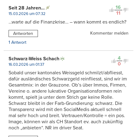
16
Seit 28 Jahren...
11
15.03.2026 um 07:32
…warte auf die Finanzkrise… – wann kommt es endlich?
Kommentar melden
Antworten
1 Antwort
4
Schwarz-Weiss Schach
0
16.03.2026 um 01:37
Sobald unser kantonales Weissgeld schmilzt/abfliesst,
dafür ausländisches Schwarzgeld reinfliesst, sind wir im
Gesamtmix: in der Grauzone. Ob’s über Immos, Firmen,
Vereine o. andere lukrative Organisationsformen rein
kommt, spielt ja unter dem Strich gar keine Rolle.
Schwarz bleibt in der Farb-Grundierung: schwarz. Die
Transparenz wird mit den SocialMedis aktuell schnell
mal sehr hoch und breit. Vertrauen/Kontrolle = ein pos.
Image, können wir als CH Standort ev. auch zukünftig
noch „anbieten“. NR im driver Seat.