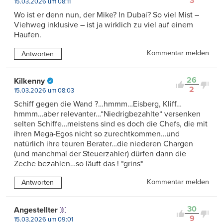
3
15.03.2026 um 08:11
Wo ist er denn nun, der Mike? In Dubai? So viel Mist –
Viehweg inklusive – ist ja wirklich zu viel auf einem
Haufen.
Kommentar melden
Antworten
26
Kilkenny
2
15.03.2026 um 08:03
Schiff gegen die Wand ?…hmmm…Eisberg, Kliff…
hmmm…aber relevanter…“Niedrigbezahlte“ versenken
selten Schiffe…meistens sind es doch die Chefs, die mit
ihren Mega-Egos nicht so zurechtkommen…und
natürlich ihre teuren Berater…die niederen Chargen
(und manchmal der Steuerzahler) dürfen dann die
Zeche bezahlen…so läuft das ! *grins*
Kommentar melden
Antworten
30
Angestellter
9
15.03.2026 um 09:01