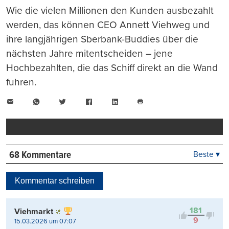
Wie die vielen Millionen den Kunden ausbezahlt
werden, das können CEO Annett Viehweg und
ihre langjährigen Sberbank-Buddies über die
nächsten Jahre mitentscheiden – jene
Hochbezahlten, die das Schiff direkt an die Wand
fuhren.
E-
WhatsApp
Twitter
Facebook
LinkedIn
Mail
Seite
drucken
68 Kommentare
Beste ▾
Beste
Neueste
Kommentar schreiben
Viele Antworten
Kontrovers
181
Viehmarkt
9
15.03.2026 um 07:07