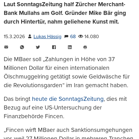
Laut SonntagsZeitung half Zürcher Merchant-
Bank Mullahs am Golf. Gründer Mike Bär ging
durch Hintertür, nahm geliehene Kunst mit.
15.3.2026
Lukas Hässig
68
14.080
E-
WhatsApp
Twitter
Facebook
LinkedIn
Mail
Seite
drucken
Die MBaer soll „Zahlungen in Höhe von 37
Millionen Dollar für einen internationalen
Ölschmuggelring getätigt sowie Geldwäsche für
die Revolutionsgarden“ im Iran gemacht haben.
Das bringt
heute die SonntagsZeitung
, dies mit
Bezug auf eine US-Untersuchung der
Finanzbehörde Fincen.
„Fincen wirft MBaer auch Sanktionsumgehungen
vor, weil 27 Millionen Dollar in mehreren Tranchen