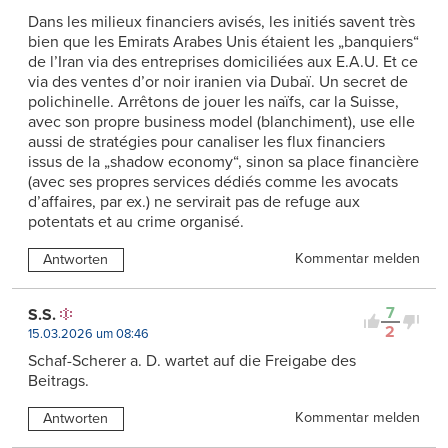
Dans les milieux financiers avisés, les initiés savent très
bien que les Emirats Arabes Unis étaient les „banquiers“
de l’Iran via des entreprises domiciliées aux E.A.U. Et ce
via des ventes d’or noir iranien via Dubaï. Un secret de
polichinelle. Arrêtons de jouer les naïfs, car la Suisse,
avec son propre business model (blanchiment), use elle
aussi de stratégies pour canaliser les flux financiers
issus de la „shadow economy“, sinon sa place financière
(avec ses propres services dédiés comme les avocats
d’affaires, par ex.) ne servirait pas de refuge aux
potentats et au crime organisé.
Kommentar melden
Antworten
7
S.S.
2
15.03.2026 um 08:46
Schaf-Scherer a. D. wartet auf die Freigabe des
Beitrags.
Kommentar melden
Antworten