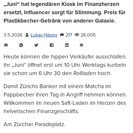
„Juni“ hat legendären Kiosk im Finanzherzen
ersetzt, Influencer sorgt für Stimmung. Preis für
Plastikbecher-Getränk von anderer Galaxie.
3.5.2026
Lukas Hässig
217
26.005
E-
WhatsApp
Twitter
Facebook
LinkedIn
Mail
Seite
drucken
Heute können die hippen Verkäufer ausschlafen.
Ihr „Juni“ öffnet erst um 10 Uhr. Werktags kurbeln
sie schon um 6 Uhr 30 den Rollladen hoch.
Damit Zürichs Banker mit einem Matcha im
Pappbecher ihren Tag in Angriff nehmen können.
Willkommen im neuen Saft-Laden im Herzen des
helvetischen Finanzgeschäfts.
Am Zürcher Paradeplatz.