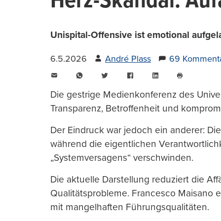
Herz-Skandal: Auf
Unispital-Offensive ist emotional aufg
6.5.2026
André Plass
69 Komment
E-
WhatsApp
Twitter
Facebook
LinkedIn
Mail
Seite
drucken
Die gestrige Medienkonferenz des Universi
Transparenz, Betroffenheit und komprom
Der Eindruck war jedoch ein anderer: Die 
während die eigentlichen Verantwortlich
„Systemversagens“ verschwinden.
Die aktuelle Darstellung reduziert die 
Qualitätsprobleme. Francesco Maisano er
mit mangelhaften Führungsqualitäten.