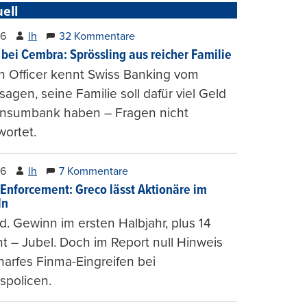
ell
26
lh
32 Kommentare
 bei Cembra: Sprössling aus reicher Familie
h Officer kennt Swiss Banking vom
agen, seine Familie soll dafür viel Geld
onsumbank haben – Fragen nicht
ortet.
26
lh
7 Kommentare
-Enforcement: Greco lässt Aktionäre im
ln
d. Gewinn im ersten Halbjahr, plus 14
t – Jubel. Doch im Report null Hinweis
harfes Finma-Eingreifen bei
spolicen.