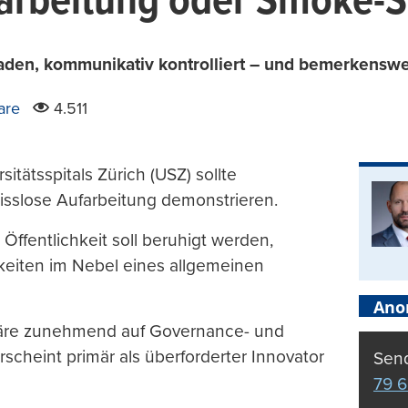
arbeitung oder Smoke-S
eladen, kommunikativ kontrolliert – und bemerkenswe
are
4.511
tätsspitals Zürich (USZ) sollte
isslose Aufarbeitung demonstrieren.
Öffentlichkeit soll beruhigt werden,
keiten im Nebel eines allgemeinen
Ano
Affäre zunehmend auf Governance- und
scheint primär als überforderter Innovator
Send
79 6