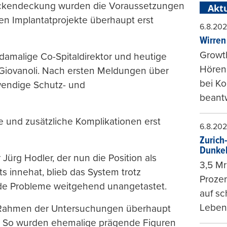
Rückendeckung wurden die Voraussetzungen
Aktu
en Implantatprojekte überhaupt erst
6.8.20
Wirren
Growt
 damalige Co-Spitaldirektor und heutige
Hörens
o Giovanoli. Nach ersten Meldungen über
bei K
endige Schutz- und
beantw
e und zusätzliche Komplikationen erst
6.8.20
Zurich
Dunke
Jürg Hodler, der nun die Position als
3,5 Mr
s innehat, blieb das System trotz
Prozen
nde Probleme weitgehend unangetastet.
auf sc
Leben
m Rahmen der Untersuchungen überhaupt
ht. So wurden ehemalige prägende Figuren