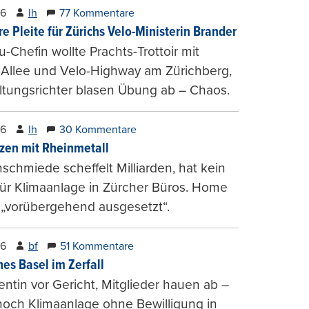
26
lh
77 Kommentare
e Pleite für Zürichs Velo-Ministerin Brander
u-Chefin wollte Prachts-Trottoir mit
Allee und Velo-Highway am Zürichberg,
tungsrichter blasen Übung ab – Chaos.
26
lh
30 Kommentare
zen mit Rheinmetall
schmiede scheffelt Milliarden, hat kein
für Klimaanlage in Zürcher Büros. Home
 „vorübergehend ausgesetzt“.
26
bf
51 Kommentare
hes Basel im Zerfall
entin vor Gericht, Mitglieder hauen ab –
och Klimaanlage ohne Bewilligung in