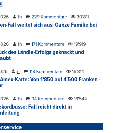
g
2026
lh
229 Kommentare
30'811
en-Fall weitet sich aus: Ganze Familie bei
2026
lh
171 Kommentare
19'919
ück des Ländle-Erfolgs geknackt und
aubt
2026
rf
118 Kommentare
18'814
Amex-Karte: Von 1'850 auf 4'500 Franken -
hr
2026
lh
94 Kommentare
18'544
kordbusse: Fall reicht direkt in
nleitung
rservice