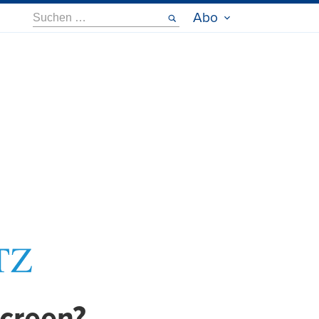
Suche
Abo
nach: