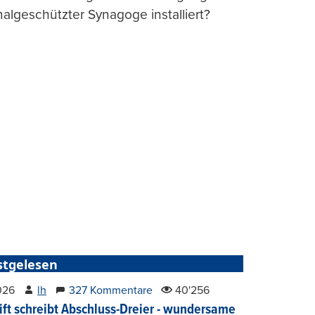
lgeschützter Synagoge installiert?
stgelesen
2026
lh
327 Kommentare
40'256
ift schreibt Abschluss-Dreier - wundersame