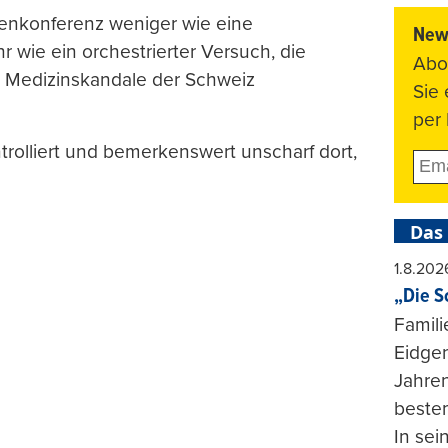
ienkonferenz weniger wie eine
News
 wie ein orchestrierter Versuch, die
Abo
n Medizinskandale der Schweiz
Sie
per 
rolliert und bemerkenswert unscharf dort,
Das
1.8.202
„Die S
Famili
Eidgen
Jahren
beste
In se