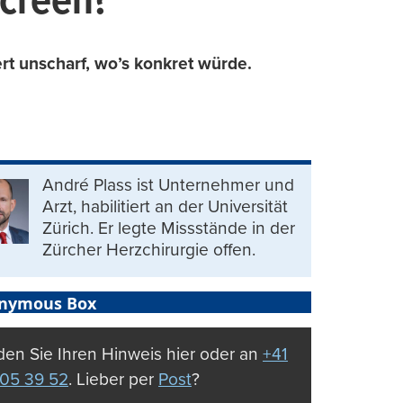
creen?
rt unscharf, wo’s konkret würde.
André Plass ist Unternehmer und
Arzt, habilitiert an der Universität
Zürich. Er legte Missstände in der
Zürcher Herzchirurgie offen.
nymous Box
en Sie Ihren Hinweis hier oder an
+41
05 39 52
. Lieber per
Post
?