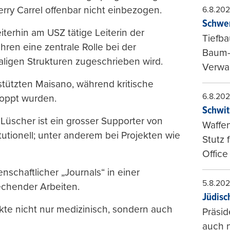
erry Carrel offenbar nicht einbezogen.
6.8.20
Schwer
terhin am USZ tätige Leiterin der
Tiefba
ahren eine zentrale Rolle bei der
Baum-
igen Strukturen zugeschrieben wird.
Verwal
rstützten Maisano, während kritische
6.8.20
toppt wurden.
Schwit
Lüscher ist ein grosser Supporter von
Waffen
tutionell; unter anderem bei Projekten wie
Stutz 
Office
enschaftlicher „Journals“ in einer
5.8.20
rechender Arbeiten.
Jüdisc
ekte nicht nur medizinisch, sondern auch
Präsid
auch n