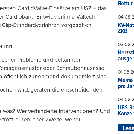
Rettun
 ersten CardioValve-Einsätze am USZ – das
er Cardioband-Entwicklerfirma Valtech –
04.08.
KV-Not
traClip-Standardverfahren vorgesehen
ZKB
03.08.
führt.
Herzst
ausger
chnischer Probleme und bekannter
Versagensmuster oder Schraubenausrisse,
01.08.
ch öffentlich zunehmend dokumentiert sind.
Meine 
pro Ja
rochen wird, geraten die entscheidenden
04.08.
UBS-Re
e was? Wer verhinderte Interventionen? Und
Konzer
trotz erheblicher Zweifel weiter
Lese