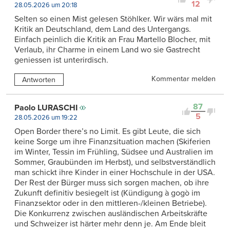
12
28.05.2026 um 20:18
Selten so einen Mist gelesen Stöhlker. Wir wärs mal mit
Kritik an Deutschland, dem Land des Untergangs.
Einfach peinlich die Kritik an Frau Martello Blocher, mit
Verlaub, ihr Charme in einem Land wo sie Gastrecht
geniessen ist unterirdisch.
Kommentar melden
Antworten
87
Paolo LURASCHI
5
28.05.2026 um 19:22
Open Border there’s no Limit. Es gibt Leute, die sich
keine Sorge um ihre Finanzsituation machen (Skiferien
im Winter, Tessin im Frühling, Südsee und Australien im
Sommer, Graubünden im Herbst), und selbstverständlich
man schickt ihre Kinder in einer Hochschule in der USA.
Der Rest der Bürger muss sich sorgen machen, ob ihre
Zukunft definitiv besiegelt ist (Kündigung à gogò im
Finanzsektor oder in den mittleren-/kleinen Betriebe).
Die Konkurrenz zwischen ausländischen Arbeitskräfte
und Schweizer ist härter mehr denn je. Am Ende bleit