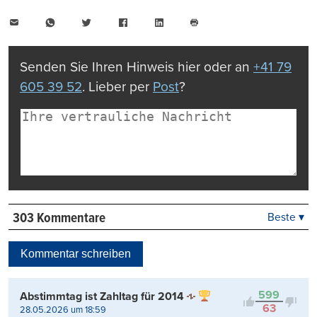
E-
WhatsApp
Twitter
Facebook
LinkedIn
Mail
Seite
drucken
Senden Sie Ihren Hinweis hier oder an
+41 79
605 39 52
. Lieber per
Post
?
303 Kommentare
Beste ▾
Beste
Neueste
Kommentar schreiben
Viele Antworten
Kontrovers
599
Abstimmtag ist Zahltag für 2014
63
28.05.2026 um 18:59