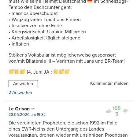
muss wie seine Heimat Deutschland
im Schnellzugs-
Tempo den Bachcrunter geht:
• masslos überschuldet
• Wegzug vieler Traditions-Firmen
• Insolvenzen ohne Ende
• Kriegswirtschaft Ukraine Milliarden
• Arbeitslosigkeit täglich steigend
• Inflation
Stölker‘s Vokabular ist möglicherweise gesponsert
von/mit Bilaterale III – Verirrten mit Jans und BR-Team!
14. Juni JA :
Kommentar melden
Antworten
2 Antworten
155
Le Grison
5
28.05.2026 um 19:32
Die vereinigten Propheten, die schon 1992 im Falle
eines EWR-Neins den Untergang des Landes
voraussagten, drohen wieder mit unsinnigen Prognosen