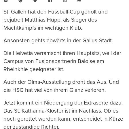
E-
WhatsApp
Twitter
Facebook
LinkedIn
Mail
Seite
drucken
St. Gallen hat den Fussball-Cup geholt und
bejubelt Matthias Hüppi als Sieger des
Machtkampfs im wichtigen Klub.
Ansonsten gehts abwärts in der Gallus-Stadt.
Die Helvetia verramscht ihren Hauptsitz, weil der
Campus von Fusionspartnerin Baloise am
Rheinknie geeigneter ist.
Auch der Olma-Ausstellung droht das Aus. Und
die HSG hat viel von ihrem Glanz verloren.
Jetzt kommt ein Niedergang der Extrasorte dazu.
Das St. Katharina-Kloster ist im Nachlass. Ob es
noch gerettet werden kann, entscheidet in Kürze
der zuständige Richter.