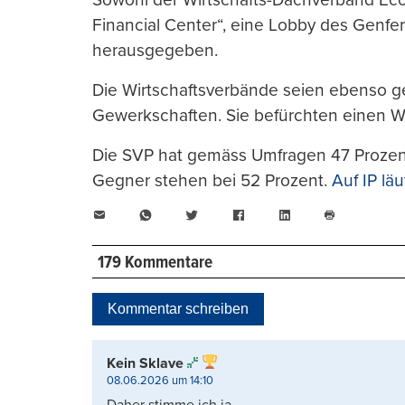
Financial Center“, eine Lobby des Genfer
herausgegeben.
Die Wirtschaftsverbände seien ebenso g
Gewerkschaften. Sie befürchten einen Wi
Die SVP hat gemäss Umfragen 47 Prozen
Gegner stehen bei 52 Prozent.
Auf IP lä
E-
WhatsApp
Twitter
Facebook
LinkedIn
Mail
Seite
drucken
179 Kommentare
Kommentar schreiben
Kein Sklave
08.06.2026 um 14:10
Daher stimme ich ja.