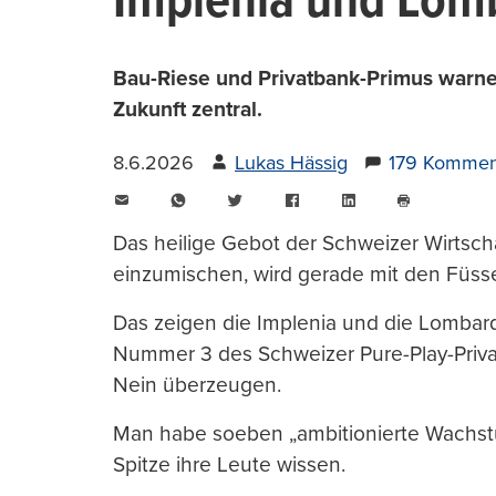
Implenia und Lomb
Bau-Riese und Privatbank-Primus warnen
Zukunft zentral.
8.6.2026
Lukas Hässig
179 Kommen
E-
WhatsApp
Twitter
Facebook
LinkedIn
Mail
Seite
drucken
Das heilige Gebot der Schweizer Wirtsch
einzumischen, wird gerade mit den Füss
Das zeigen die Implenia und die Lombar
Nummer 3 des Schweizer Pure-Play-Priva
Nein überzeugen.
Man habe soeben „ambitionierte Wachstum
Spitze ihre Leute wissen.