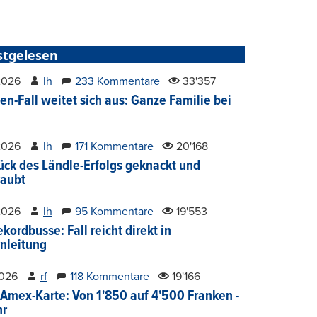
stgelesen
2026
lh
233 Kommentare
33'357
en-Fall weitet sich aus: Ganze Familie bei
2026
lh
171 Kommentare
20'168
ück des Ländle-Erfolgs geknackt und
aubt
2026
lh
95 Kommentare
19'553
kordbusse: Fall reicht direkt in
nleitung
2026
rf
118 Kommentare
19'166
Amex-Karte: Von 1'850 auf 4'500 Franken -
hr