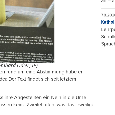
an – a
7.8.202
Kathol
Lehrp
Schul
Spruch
ombard Odier; IP)
llten rund um eine Abstimmung habe er
er. Der Text findet sich seit letztem
ss ihre Angestellten ein Nein in die Urne
assen keine Zweifel offen, was das jeweilige