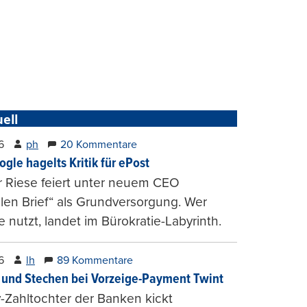
ell
6
ph
20 Kommentare
ogle hagelts Kritik für ePost
r Riese feiert unter neuem CEO
alen Brief“ als Grundversorgung. Wer
e nutzt, landet im Bürokratie-Labyrinth.
6
lh
89 Kommentare
und Stechen bei Vorzeige-Payment Twint
Zahltochter der Banken kickt