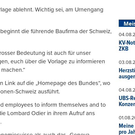
rlage ablehnt. Wichtig sei, am Urnengang
Mei
“, beginnt die führende Baufirma der Schweiz,
04.08.
KV-Not
ZKB
osser Bedeutung ist auch für unser
n, euch über die Vorlage zu informieren
03.08.
 machen.“
Herzst
ausger
nen Link auf die „Homepage des Bundes“, wo
04.08.
lionen-Schweiz ausführt.
UBS-Re
Konzer
ed employees to inform themselves and to
 die Lombard Odier in ihrem Aufruf ans
01.08.
.
Meine 
pro Ja
onomiesuisse als auch das „Geneva