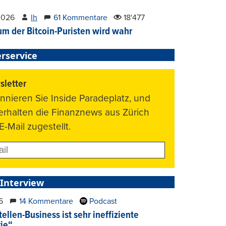
2026
lh
61 Kommentare
18'477
um der Bitcoin-Puristen wird wahr
rservice
letter
nnieren Sie Inside Paradeplatz, und
 erhalten die Finanznews aus Zürich
E-Mail zugestellt.
 Interview
6
14 Kommentare
Podcast
ellen-Business ist sehr ineffiziente
rie“