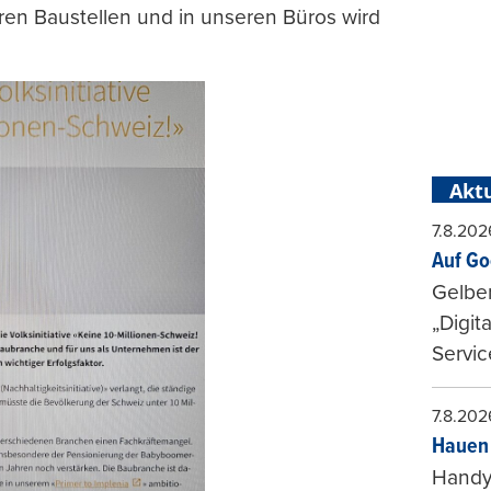
ren Baustellen und in unseren Büros wird
Aktu
7.8.202
Auf Go
Gelbe
„Digit
Servic
7.8.202
Hauen 
Handy-