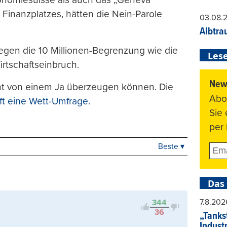
 Finanzplatzes, hätten die Nein-Parole
03.08.
Albtra
egen die 10 Millionen-Begrenzung wie die
Lese
rtschaftseinbruch.
News
t von einem Ja überzeugen können. Die
Abo
uft eine Wett-Umfrage.
Sie
per 
Beste ▾
Beste
Neueste
Viele Antworten
Das
Kontrovers
7.8.202
344
36
„Tankst
Indust