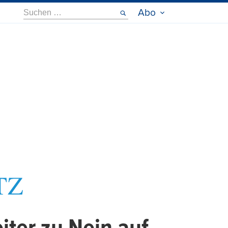
Suche
Abo
nach: