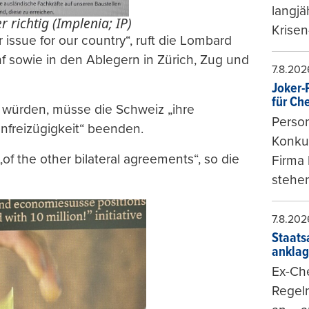
langjä
 richtig (Implenia; IP)
Krisen
ssue for our country“, ruft die Lombard
f sowie in den Ablegern in Zürich, Zug und
7.8.202
Joker-P
für Ch
n würden, müsse die Schweiz „ihre
Person
freizügigkeit“ beenden.
Konkur
of the other bilateral agreements“, so die
Firma 
stehen
7.8.202
Staats
ankla
Ex-Che
Regeln