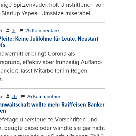
hrige Spitzenkader, holt Umstrittenen von
-Startup Yapeal. Umsätze miserabel.
6
lh
25 Kommentare
leite: Keine Julilöhne für Leute, Neustart
efs
alvermittler bringt Corona als
sgrund, effektiv aber frühzeitig Auffang-
lanciert, lässt Mitarbeiter im Regen
.
6
zb
26 Kommentare
anwaltschaft wollte mehr Raiffeisen-Banker
gen
fetage übersteuerte Vorschriften und
, beugte diese oder wandte sie gar nicht