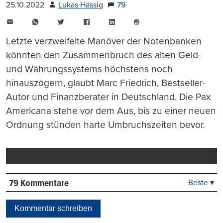
25.10.2022
Lukas Hässig
79
E-
WhatsApp
Twitter
Facebook
LinkedIn
Mail
Seite
drucken
Letzte verzweifelte Manöver der Notenbanken
könnten den Zusammenbruch des alten Geld-
und Währungssystems höchstens noch
hinauszögern, glaubt Marc Friedrich, Bestseller-
Autor und Finanzberater in Deutschland. Die Pax
Americana stehe vor dem Aus, bis zu einer neuen
Ordnung stünden harte Umbruchszeiten bevor.
79 Kommentare
Beste ▾
Beste
Neueste
Kommentar schreiben
Viele Antworten