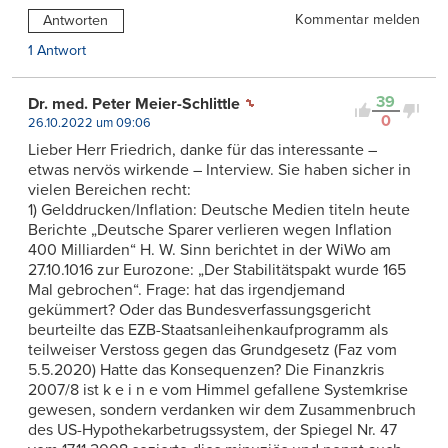
Kommentar melden
Antworten
1 Antwort
39
Dr. med. Peter Meier-Schlittle
0
26.10.2022 um 09:06
Lieber Herr Friedrich, danke für das interessante –
etwas nervös wirkende – Interview. Sie haben sicher in
vielen Bereichen recht:
1) Gelddrucken/Inflation: Deutsche Medien titeln heute
Berichte „Deutsche Sparer verlieren wegen Inflation
400 Milliarden“ H. W. Sinn berichtet in der WiWo am
27.10.1016 zur Eurozone: „Der Stabilitätspakt wurde 165
Mal gebrochen“. Frage: hat das irgendjemand
gekümmert? Oder das Bundesverfassungsgericht
beurteilte das EZB-Staatsanleihenkaufprogramm als
teilweiser Verstoss gegen das Grundgesetz (Faz vom
5.5.2020) Hatte das Konsequenzen? Die Finanzkris
2007/8 ist k e i n e vom Himmel gefallene Systemkrise
gewesen, sondern verdanken wir dem Zusammenbruch
des US-Hypothekarbetrugssystem, der Spiegel Nr. 47