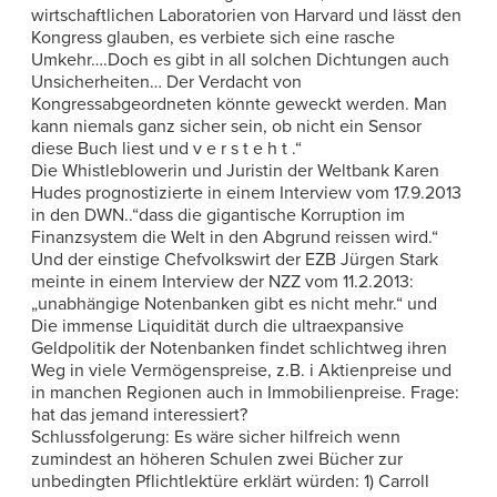
wirtschaftlichen Laboratorien von Harvard und lässt den
Kongress glauben, es verbiete sich eine rasche
Umkehr….Doch es gibt in all solchen Dichtungen auch
Unsicherheiten… Der Verdacht von
Kongressabgeordneten könnte geweckt werden. Man
kann niemals ganz sicher sein, ob nicht ein Sensor
diese Buch liest und v e r s t e h t .“
Die Whistleblowerin und Juristin der Weltbank Karen
Hudes prognostizierte in einem Interview vom 17.9.2013
in den DWN..“dass die gigantische Korruption im
Finanzsystem die Welt in den Abgrund reissen wird.“
Und der einstige Chefvolkswirt der EZB Jürgen Stark
meinte in einem Interview der NZZ vom 11.2.2013:
„unabhängige Notenbanken gibt es nicht mehr.“ und
Die immense Liquidität durch die ultraexpansive
Geldpolitik der Notenbanken findet schlichtweg ihren
Weg in viele Vermögenspreise, z.B. i Aktienpreise und
in manchen Regionen auch in Immobilienpreise. Frage:
hat das jemand interessiert?
Schlussfolgerung: Es wäre sicher hilfreich wenn
zumindest an höheren Schulen zwei Bücher zur
unbedingten Pflichtlektüre erklärt würden: 1) Carroll