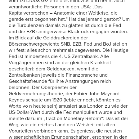
vom 17.11.2008 sezierte dies minuziös und nennt auch
verantwortliche Personen in den USA: „Das
Kapitalverbrechen – Anatomie einer Weltkrise, die
gerade erst begonnen hat.“ Hat das jemand gestört? Um
die Turbulenzen damals zu glätten ist durch die Fed
und die EZB sinnigerweise Blackrock engagier worden.
Im Blick auf die Gelddruckorgien der
Börsenschwergewichte SNB, EZB, Fed und BoJ stellen
wir fest: alles schon mehrmals dagewesen. Die Heutige
Fed ist mindestens die 4. US-Zentralbank. Alle
Vorgängerinnen sind an der gleichen Krankheit
gescheitert: dem Gelddrucken, womit die
Zentralbanken jeweils die Finanzbranche und
Geschäftsfreunde für ihre Anstrengungen reich
belohnen. Der Oberpriester der
Geldvermehrungstheorie, der Fabier John Maynard
Keynes schaute um 1920 (lebte er noch, könnten es
Worte vo n heute sein) amüsiert aus London zu wie der
US-Dollar-Wert durch die Fed manipuliert wurde und
meinte dazu im „Tract on Monetary Reform“: Das ist der
Weg, wie ein reiches Land neu Weisheit mit alten
Vorurteilen verbinden kann. Es geniesst die neusten
wissenschaftlichen Errungenschaften, ersonnen in den