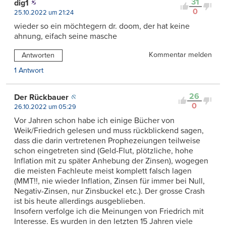
31
dig1
0
25.10.2022 um 21:24
wieder so ein möchtegern dr. doom, der hat keine
ahnung, eifach seine masche
Kommentar melden
Antworten
1 Antwort
26
Der Rückbauer
0
26.10.2022 um 05:29
Vor Jahren schon habe ich einige Bücher von
Weik/Friedrich gelesen und muss rückblickend sagen,
dass die darin vertretenen Prophezeiungen teilweise
schon eingetreten sind (Geld-Flut, plötzliche, hohe
Inflation mit zu später Anhebung der Zinsen), wogegen
die meisten Fachleute meist komplett falsch lagen
(MMT!!, nie wieder Inflation, Zinsen für immer bei Null,
Negativ-Zinsen, nur Zinsbuckel etc.). Der grosse Crash
ist bis heute allerdings ausgeblieben.
Insofern verfolge ich die Meinungen von Friedrich mit
Interesse. Es wurden in den letzten 15 Jahren viele