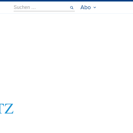
Suche
Abo
nach: