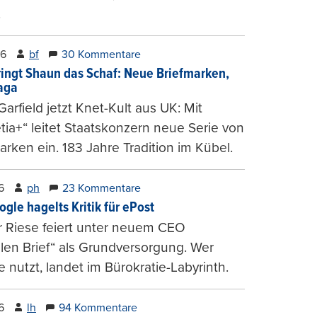
.
26
bf
30 Kommentare
ringt Shaun das Schaf: Neue Briefmarken,
gaga
arfield jetzt Knet-Kult aus UK: Mit
tia+“ leitet Staatskonzern neue Serie von
arken ein. 183 Jahre Tradition im Kübel.
6
ph
23 Kommentare
ogle hagelts Kritik für ePost
r Riese feiert unter neuem CEO
alen Brief“ als Grundversorgung. Wer
e nutzt, landet im Bürokratie-Labyrinth.
6
lh
94 Kommentare