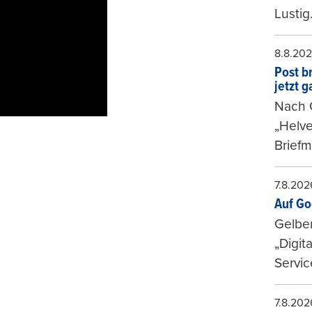
Lustig
8.8.20
Post b
jetzt 
Nach G
„Helve
Briefm
7.8.202
Auf Go
Gelbe
„Digit
Servic
7.8.202