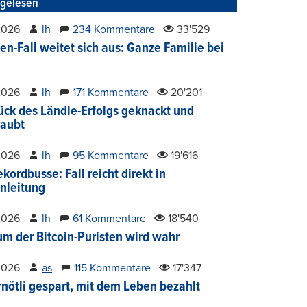
tgelesen
2026
lh
234 Kommentare
33'529
en-Fall weitet sich aus: Ganze Familie bei
2026
lh
171 Kommentare
20'201
ück des Ländle-Erfolgs geknackt und
aubt
2026
lh
95 Kommentare
19'616
kordbusse: Fall reicht direkt in
nleitung
2026
lh
61 Kommentare
18'540
um der Bitcoin-Puristen wird wahr
2026
as
115 Kommentare
17'347
nötli gespart, mit dem Leben bezahlt