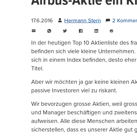
Airbus-Aktie ein K
17.6.2016
Hermann Stern
2 Kommen
E-
WhatsApp
Twitter
Facebook
LinkedIn
Mail
Seite
drucken
In der heutigen Top 10 Aktienliste des fr
befinden sich viele kleine Unternehmen
sich in einem Index befinden, desto eher
Titel.
Aber wir möchten ja gar keine kleinen Ak
passive Investoren viel zu riskant.
Wir bevorzugen grosse Aktien, weil gross
und Manager beschäftigen und zweitens 
aufweisen. Alle diese Menschen arbeiten V
sicherstellen, dass es unserer Aktie gut 