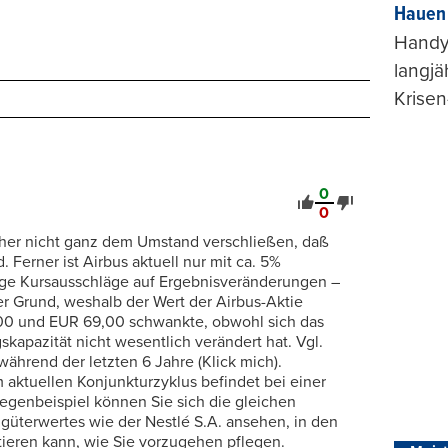
Hauen 
Handy-
langjä
Krisen
0
0
isher nicht ganz dem Umstand verschließen, daß
 Ferner ist Airbus aktuell nur mit ca. 5%
tige Kursausschläge auf Ergebnisveränderungen –
der Grund, weshalb der Wert der Airbus-Aktie
,00 und EUR 69,00 schwankte, obwohl sich das
kapazität nicht wesentlich verändert hat. Vgl.
hrend der letzten 6 Jahre (Klick mich).
 aktuellen Konjunkturzyklus befindet bei einer
 Gegenbeispiel können Sie sich die gleichen
güterwertes wie der Nestlé S.A. ansehen, in den
tieren kann, wie Sie vorzugehen pflegen.