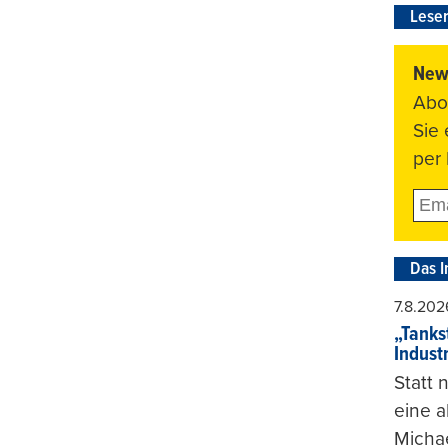
Leser
News
Abo
Sie
per 
Das I
7.8.202
„Tankst
Indust
Statt
eine 
Michae