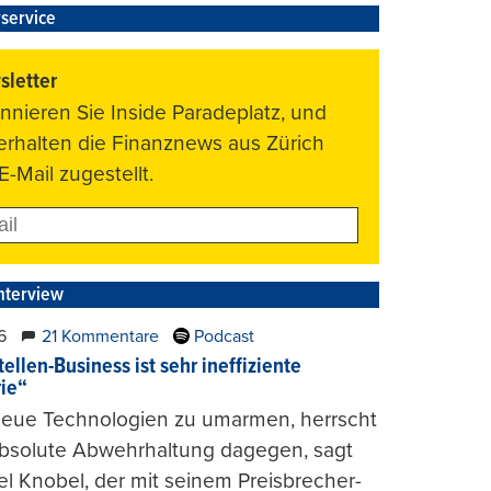
service
letter
nnieren Sie Inside Paradeplatz, und
 erhalten die Finanznews aus Zürich
E-Mail zugestellt.
nterview
6
21 Kommentare
Podcast
ellen-Business ist sehr ineffiziente
rie“
 neue Technologien zu umarmen, herrscht
absolute Abwehrhaltung dagegen, sagt
l Knobel, der mit seinem Preisbrecher-