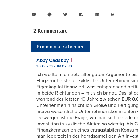
E-
WhatsApp
Twitter
Facebook
LinkedIn
Mail
Seite
drucken
2 Kommentare
Kommentar schreiben
Abby Cadabby
17.06.2016 um 07:30
Ich wollte mich trotz aller guten Argumente b
Flugzeughersteller zyklische Unternehmen sind.
Eigenkapital finanziert, was entsprechend hef
in beide Richtungen – mit sich bringt. Das ist 
während der letzten 10 Jahre zwischen EUR 8
Unternehmen hinsichtlich Größe und Fertigungs
hierzu wesentliche Unternehmenskennzahlen wä
Deswegen ist die Frage, wo man sich gerade im
Investition in zyklische Aktien so wichtig. Als
Finanzkennzahlen eines ertragstabilen Konsum
man jederzeit in der hemdsärmeligen Art inves