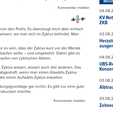
Meis
Kommentar melden
04.08.
0
KV-Not
0
ZKB
von den Profis. Es überzeugt mich aber einfach
 wissen, wo man sich im Zyklus befindet. Man
03.08.
Herzst
ausger
e es sein, dass der Zyklus kurz vor der Wende
 kaufen sollte – und umgekehrt. Daher gibt es
04.08.
Kaufen von zyklischen Aktien.
UBS-Re
 Zyklus wissen, wissen auch alle anderen. Das
Konzer
s abgestraft, wenn man einen Abwärts-Zyklus
alle einen Aufwärts-Zyklus erwarten.
03.08.
ungsgrundlage gar nichts. Es gibt nur eine gute
Albtra
eindrucken möchte.
05.08.
Kommentar melden
Zehner