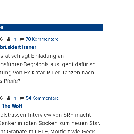
ll
26
lh
78 Kommentare
brüskiert Iraner
rat schlägt Einladung an
onsführer-Begräbnis aus, geht dafür an
tung von Ex-Katar-Ruler. Tanzen nach
 Pfeife?
26
lh
54 Kommentare
 The Wolf
ofstrassen-Interview von SRF macht
Banker in roten Socken zum neuen Star.
nt Granate mit ETF, stolziert wie Geck.