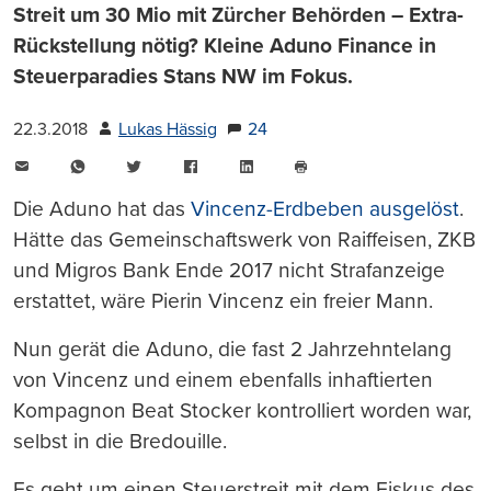
Streit um 30 Mio mit Zürcher Behörden – Extra-
Rückstellung nötig? Kleine Aduno Finance in
Steuerparadies Stans NW im Fokus.
22.3.2018
Lukas Hässig
24
E-
WhatsApp
Twitter
Facebook
LinkedIn
Mail
Seite
drucken
Die Aduno hat das
Vincenz-Erdbeben ausgelöst
.
Hätte das Gemeinschaftswerk von Raiffeisen, ZKB
und Migros Bank Ende 2017 nicht Strafanzeige
erstattet, wäre Pierin Vincenz ein freier Mann.
Nun gerät die Aduno, die fast 2 Jahrzehntelang
von Vincenz und einem ebenfalls inhaftierten
Kompagnon Beat Stocker kontrolliert worden war,
selbst in die Bredouille.
Es geht um einen Steuerstreit mit dem Fiskus des