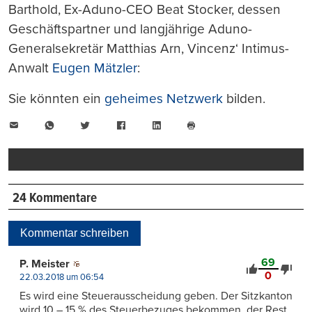
Barthold, Ex-Aduno-CEO Beat Stocker, dessen
Geschäftspartner und langjährige Aduno-
Generalsekretär Matthias Arn, Vincenz‘ Intimus-
Anwalt
Eugen Mätzler
:
Sie könnten ein
geheimes Netzwerk
bilden.
E-
WhatsApp
Twitter
Facebook
LinkedIn
Mail
Seite
drucken
24 Kommentare
Kommentar schreiben
69
P. Meister
0
22.03.2018 um 06:54
Es wird eine Steuerausscheidung geben. Der Sitzkanton
wird 10 – 15 % des Steuerbezuges bekommen, der Rest