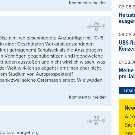
Kommentar melden
03.08.
Herzst
ausger
76
0
04.08.
 Disziplin, wo geschniegelte Anzugträger mit 10-15
UBS-Re
g in einer Geschützten Werkstatt gestandenen
Konzer
kret getragenem) Schulsack als die Anzugträger)
nen Vermögen gegenübersitzen und irgendwelche
ttitüden ausstoßen und nicht wirklich wissen, was
01.08.
der Welt wirklich so abgeht (lernt man eher nicht
Meine 
 dem Studium von Autoprospekten)?
pro Ja
tbank zwei solche Osterhasen erlebt. Wie würden
Leser
Kommentar melden
News
Abo
73
0
Sie
Collardi vorgehen,
per 