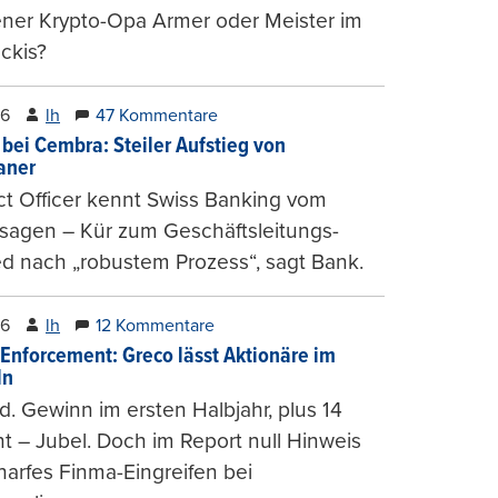
ener Krypto-Opa Armer oder Meister im
ckis?
26
lh
47 Kommentare
 bei Cembra: Steiler Aufstieg von
ianer
t Officer kennt Swiss Banking vom
sagen – Kür zum Geschäftsleitungs-
ed nach „robustem Prozess“, sagt Bank.
26
lh
12 Kommentare
-Enforcement: Greco lässt Aktionäre im
ln
d. Gewinn im ersten Halbjahr, plus 14
t – Jubel. Doch im Report null Hinweis
harfes Finma-Eingreifen bei