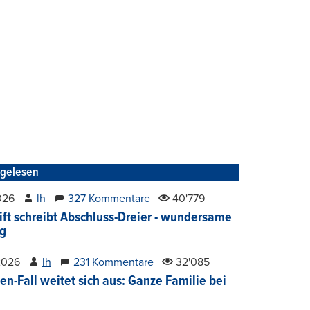
tgelesen
2026
lh
327 Kommentare
40'779
ift schreibt Abschluss-Dreier - wundersame
g
2026
lh
231 Kommentare
32'085
en-Fall weitet sich aus: Ganze Familie bei