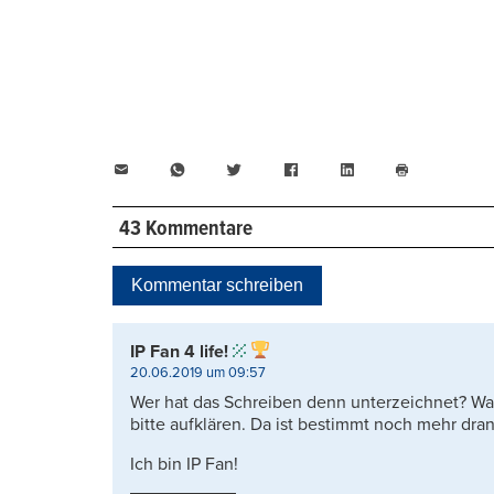
E-
WhatsApp
Twitter
Facebook
LinkedIn
Mail
Seite
drucken
43 Kommentare
Kommentar schreiben
IP Fan 4 life!
20.06.2019 um 09:57
Wer hat das Schreiben denn unterzeichnet? Waru
bitte aufklären. Da ist bestimmt noch mehr dra
Ich bin IP Fan!