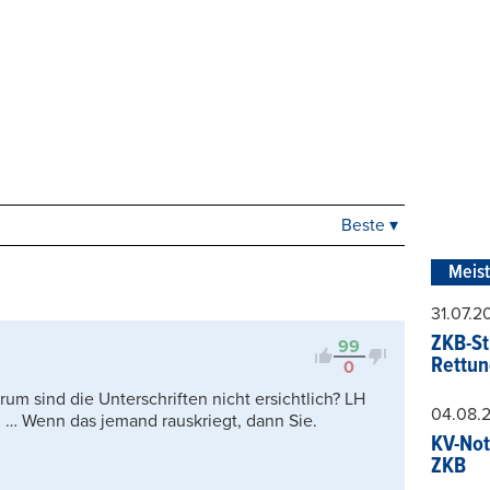
Beste ▾
Beste
Neueste
Meis
Viele Antworten
31.07.
Kontrovers
ZKB-St
99
Rettun
0
m sind die Unterschriften nicht ersichtlich? LH
04.08.
n … Wenn das jemand rauskriegt, dann Sie.
KV-Not
ZKB