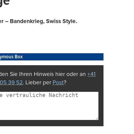
ge
r – Bandenkrieg, Swiss Style.
ymous Box
en Sie Ihren Hinweis hier oder an
+41
05 39 52
. Lieber per
Post
?