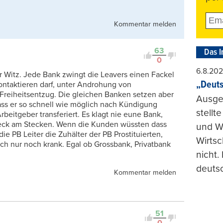
Kommentar melden
63
Das I
0
6.8.20
r Witz. Jede Bank zwingt die Leavers einen Fackel
„Deuts
ntaktieren darf, unter Androhung von
reiheitsentzug. Die gleichen Banken setzen aber
Ausge
ss er so schnell wie möglich nach Kündigung
stellt
eitgeber transferiert. Es klagt nie eune Bank,
reck am Stecken. Wenn die Kunden wüssten dass
und Wi
e PB Leiter die Zuhälter der PB Prostituierten,
Wirtsc
ach nur noch krank. Egal ob Grossbank, Privatbank
nicht.
deuts
Kommentar melden
51
0