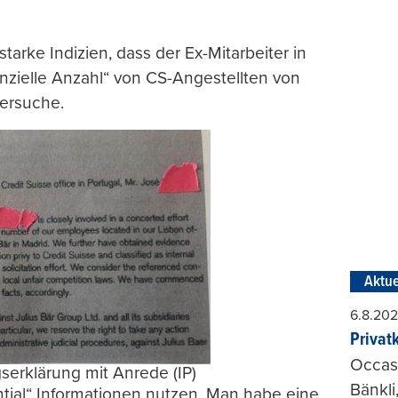
tarke Indizien, dass der Ex-Mitarbeiter in
anzielle Anzahl“ von CS-Angestellten von
versuche.
Aktue
6.8.20
Privat
Occasi
gserklärung mit Anrede (IP)
Bänkli
dential“ Informationen nutzen. Man habe eine