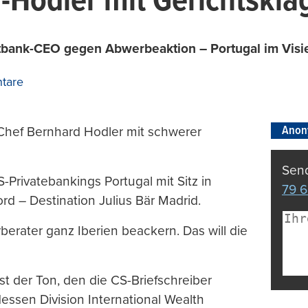
-Hodler mit Gerichtskla
atbank-CEO gegen Abwerbeaktion – Portugal im Visie
tare
Anon
-Chef Bernhard Hodler mit schwerer
Send
Privatebankings Portugal mit Sitz in
79 6
rd – Destination Julius Bär Madrid.
erater ganz Iberien beackern. Das will die
st der Ton, den die CS-Briefschreiber
dessen Division International Wealth