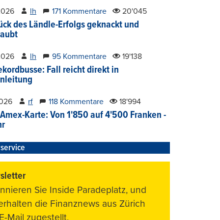
2026
lh
171 Kommentare
20'045
ück des Ländle-Erfolgs geknackt und
aubt
2026
lh
95 Kommentare
19'138
kordbusse: Fall reicht direkt in
nleitung
2026
rf
118 Kommentare
18'994
Amex-Karte: Von 1'850 auf 4'500 Franken -
hr
service
letter
nnieren Sie Inside Paradeplatz, und
 erhalten die Finanznews aus Zürich
E-Mail zugestellt.