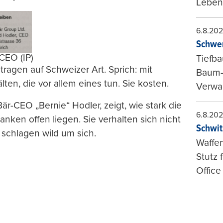
Leben
6.8.20
Schwer
 CEO (IP)
Tiefba
ragen auf Schweizer Art. Sprich: mit
Baum-
en, die vor allem eines tun. Sie kosten.
Verwal
är-CEO „Bernie“ Hodler, zeigt, wie stark die
6.8.20
nken offen liegen. Sie verhalten sich nicht
Schwit
schlagen wild um sich.
Waffen
Stutz 
Office