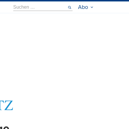
Suche
Abo
nach: