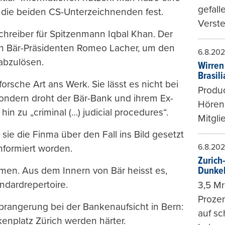
gefall
n die beiden CS-Unterzeichnenden fest.
Verste
chreiber für Spitzenmann Iqbal Khan. Der
en Bär-Präsidenten Romeo Lacher, um den
6.8.20
abzulösen.
Wirren
Brasil
orsche Art ans Werk. Sie lässt es nicht bei
Produc
dern droht der Bär-Bank und ihrem Ex-
Hören
n zu „criminal (…) judicial procedures“.
Mitgli
sie die Finma über den Fall ins Bild gesetzt
6.8.20
informiert worden.
Zurich
men. Aus dem Innern von Bär heisst es,
Dunke
dardrepertoire.
3,5 Mr
Prozen
nprangerung bei der Bankenaufsicht in Bern:
auf sc
nplatz Zürich werden härter.