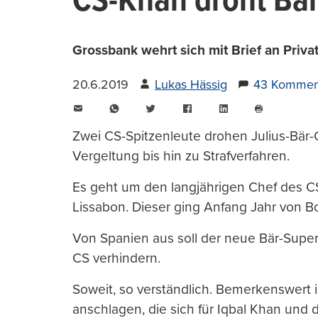
CS-Khan droht Bär
Grossbank wehrt sich mit Brief an Priv
20.6.2019
Lukas Hässig
43 Kommen
E-
WhatsApp
Twitter
Facebook
LinkedIn
Mail
Seite
drucken
Zwei CS-Spitzenleute drohen Julius-Bär
Vergeltung bis hin zu Strafverfahren.
Es geht um den langjährigen Chef des CS-
Lissabon. Dieser ging Anfang Jahr von Bo
Von Spanien aus soll der neue Bär-Superb
CS verhindern.
Soweit, so verständlich. Bemerkenswert i
anschlagen, die sich für Iqbal Khan und 