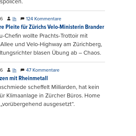
spolicen.
26
lh
124 Kommentare
e Pleite für Zürichs Velo-Ministerin Brander
u-Chefin wollte Prachts-Trottoir mit
Allee und Velo-Highway am Zürichberg,
tungsrichter blasen Übung ab – Chaos.
26
lh
47 Kommentare
zen mit Rheinmetall
schmiede scheffelt Milliarden, hat kein
für Klimaanlage in Zürcher Büros. Home
 „vorübergehend ausgesetzt“.