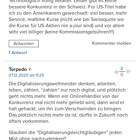
Technologisch völlig veraltet. Leider gibt es keine
bessere Konkurrenz in der Schweiz. Für US-Titel habe
ich zu den Amerikanern gewechselt: viel besser, mehr
Service, realtime Kurse (nicht wie bei Swissquote wo
die Kurse für US-Aktien nie a-jour sind) und vor allem
sehr viel billiger (keine Kommissionsgebühren!!!)
Kommentar melden
Antworten
1 Antwort
8
Torpedo
0
07.12.2020 um 11:25
Die Digitalisierungsweltmeister denken, arbeiten,
leben, zählen, “zahlen“ nur noch digital, und plötzlich
geht nichts mehr. Wenn ein Onlinehändler von der
Konkurrenz mal nicht mehr geliebt wird, dann wird er
halt gehackt, um ihn zum Verschwinden zu bringen.
Das plötzlich nichts mehr da ist, dürfte in Zukunft noch
öfters vorkommen.
Glauben die “Digitalisierungsleichtgläubigen“ jeden
Mist ohne nachzudenken?