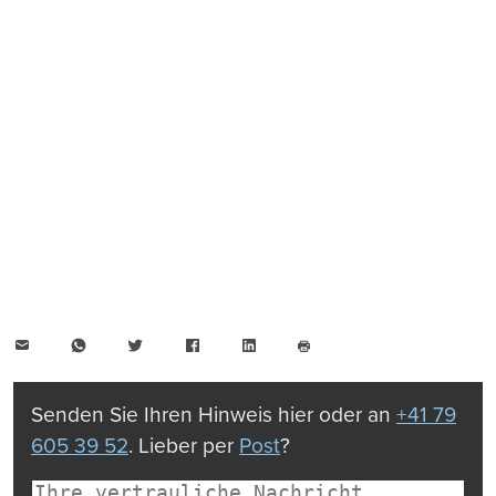
E-
WhatsApp
Twitter
Facebook
LinkedIn
Mail
Seite
drucken
Senden Sie Ihren Hinweis hier oder an
+41 79
605 39 52
. Lieber per
Post
?