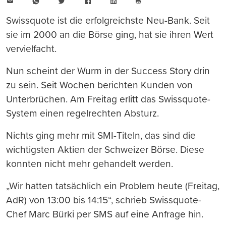
E-
WhatsApp
Twitter
Facebook
LinkedIn
Mail
Seite
drucken
Swissquote ist die erfolgreichste Neu-Bank. Seit
sie im 2000 an die Börse ging, hat sie ihren Wert
vervielfacht.
Nun scheint der Wurm in der Success Story drin
zu sein. Seit Wochen berichten Kunden von
Unterbrüchen. Am Freitag erlitt das Swissquote-
System einen regelrechten Absturz.
Nichts ging mehr mit SMI-Titeln, das sind die
wichtigsten Aktien der Schweizer Börse. Diese
konnten nicht mehr gehandelt werden.
„Wir hatten tatsächlich ein Problem heute (Freitag,
AdR) von 13:00 bis 14:15“, schrieb Swissquote-
Chef Marc Bürki per SMS auf eine Anfrage hin.