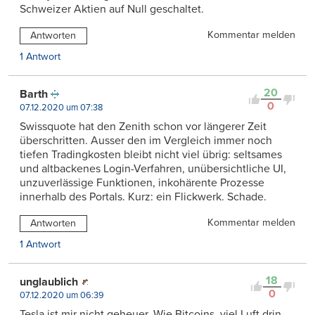
Schweizer Aktien auf Null geschaltet.
Kommentar melden
Antworten
1 Antwort
20
Barth
0
07.12.2020 um 07:38
Swissquote hat den Zenith schon vor längerer Zeit
überschritten. Ausser den im Vergleich immer noch
tiefen Tradingkosten bleibt nicht viel übrig: seltsames
und altbackenes Login-Verfahren, unübersichtliche UI,
unzuverlässige Funktionen, inkohärente Prozesse
innerhalb des Portals. Kurz: ein Flickwerk. Schade.
Kommentar melden
Antworten
1 Antwort
18
unglaublich
0
07.12.2020 um 06:39
Tesla ist mir nicht geheuer. Wie Bitcoins, viel Luft drin