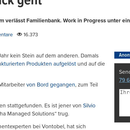
ack geht
verlässt Familienbank. Work in Progress unter ein
ntare
16.373
Anon
 Jahr kein Stein auf dem anderen. Damals
ukturierten Produkten aufgelöst
und auf die
Send
79 6
Mitarbeiter
von Bord gegangen
, zum Teil
n stattgefunden. Es ist jener von
Silvio
lpha Managed Solutions“ trug.
tmentexperten bei Vontobel, hat sich