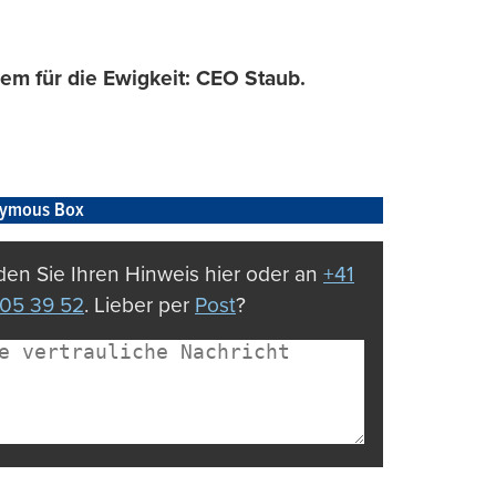
em für die Ewigkeit: CEO Staub.
ymous Box
en Sie Ihren Hinweis hier oder an
+41
05 39 52
. Lieber per
Post
?