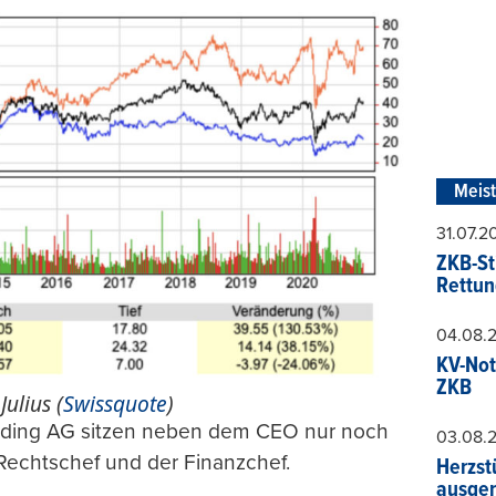
Meis
31.07.
ZKB-St
Rettun
04.08.
KV-Not
ZKB
Julius (
Swissquote
)
olding AG sitzen neben dem CEO nur noch
03.08.
 Rechtschef und der Finanzchef.
Herzst
ausger