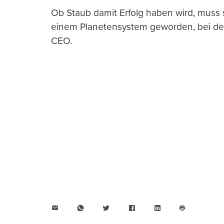
Ob Staub damit Erfolg haben wird, muss si
einem Planetensystem geworden, bei dem
CEO.
E-
WhatsApp
Twitter
Facebook
LinkedIn
Mail
Seite
drucken