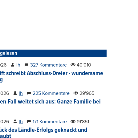
tgelesen
2026
lh
327 Kommentare
40'010
ift schreibt Abschluss-Dreier - wundersame
g
2026
lh
225 Kommentare
29'965
en-Fall weitet sich aus: Ganze Familie bei
2026
lh
171 Kommentare
19'851
ück des Ländle-Erfolgs geknackt und
aubt