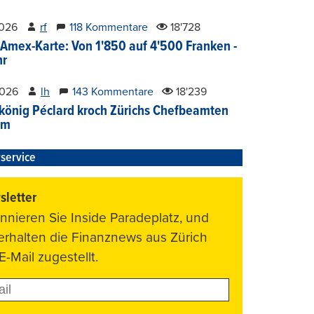
2026
rf
118 Kommentare
18'728
Amex-Karte: Von 1'850 auf 4'500 Franken -
hr
2026
lh
143 Kommentare
18'239
könig Péclard kroch Zürichs Chefbeamten
im
service
letter
nnieren Sie Inside Paradeplatz, und
 erhalten die Finanznews aus Zürich
E-Mail zugestellt.