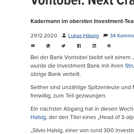
Vontobel: Next Cr
Kadermann im obersten Investment-Team 
29.12.2020
Lukas Hässig
34 Komme
E-
WhatsApp
Twitter
Facebook
LinkedIn
Mail
Seite
drucken
Bei der Bank Vontobel bleibt seit einem
wurde die Investment Bank mit ihren
Str
übrige Bank verteilt.
Seither sind unzählige Spitzenleute und 
freiwillig, zum Teil gezwungen.
Ein nächster Abgang hat in diesen Woche
Halsig
, der den Titel eines „Head of 3-a
„Silvio Halsig, einer von rund 300 Inves