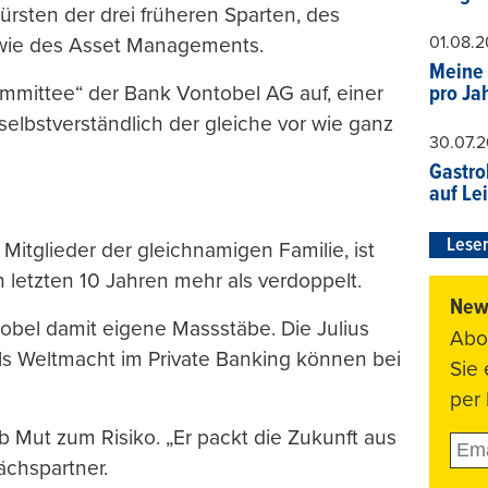
ürsten der drei früheren Sparten, des
01.08.
owie des Asset Managements.
Meine 
ommittee“ der Bank Vontobel AG auf, einer
pro Ja
elbstverständlich der gleiche vor wie ganz
30.07.
Gastro
auf Le
Leser
 Mitglieder der gleichnamigen Familie, ist
n letzten 10 Jahren mehr als verdoppelt.
News
obel damit eigene Massstäbe. Die Julius
Abo
als Weltmacht im Private Banking können bei
Sie
per 
 Mut zum Risiko. „Er packt die Zukunft aus
ächspartner.