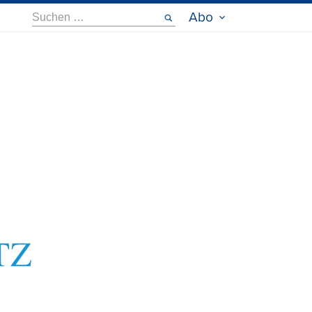
Suche
Abo
nach: