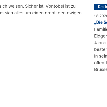
ch weisen. Sicher ist: Vontobel ist zu
Das I
 sich alles um einen dreht: den ewigen
1.8.202
„Die S
Famili
Eidgen
Jahren
beste
In se
öffent
Brüsse