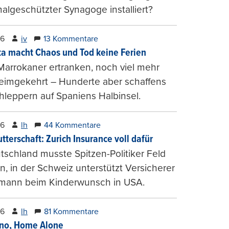
lgeschützter Synagoge installiert?
26
iv
13 Kommentare
ta macht Chaos und Tod keine Ferien
Marrokaner ertranken, noch viel mehr
heimgekehrt – Hunderte aber schaffens
hleppern auf Spaniens Halbinsel.
26
lh
44 Kommentare
tterschaft: Zurich Insurance voll dafür
tschland musste Spitzen-Politiker Feld
, in der Schweiz unterstützt Versicherer
mann beim Kinderwunsch in USA.
26
lh
81 Kommentare
ino, Home Alone