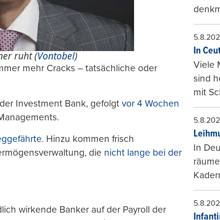
denkma
5.8.20
In Ceu
ner ruht (
Vontobel
)
Viele 
 immer mehr Cracks – tatsächliche oder
sind 
mit Sc
 der Investment Bank, gefolgt
vor 4 Wochen
t Managements.
5.8.20
Leihmu
eggefährte
. Hinzu kommen frisch
In Deu
Vermögensverwaltung, die
nicht lange bei der
räumen
Kader
5.8.20
lich wirkende Banker auf der Payroll der
Infant