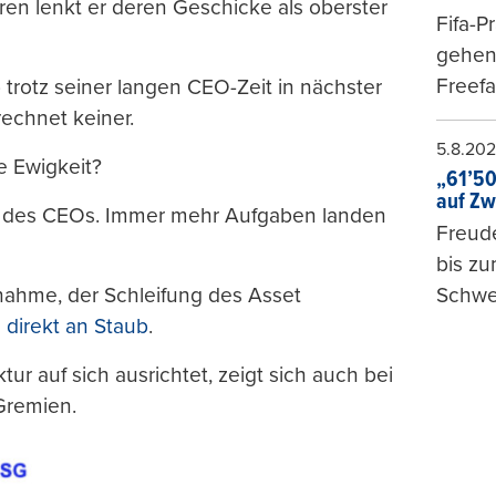
hren lenkt er deren Geschicke als oberster
Fifa-P
gehen 
Freefa
 trotz seiner langen CEO-Zeit in nächster
echnet keiner.
5.8.20
ie Ewigkeit?
„61’50
auf Zw
t des CEOs. Immer mehr Aufgaben landen
Freude
bis z
nahme, der Schleifung des Asset
Schwe
u
direkt an Staub
.
ur auf sich ausrichtet, zeigt sich auch bei
Gremien.