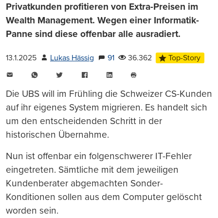
Privatkunden profitieren von Extra-Preisen im
Wealth Management. Wegen einer Informatik-
Panne sind diese offenbar alle ausradiert.
13.1.2025
Lukas Hässig
91
36.362
Top-Story
E-
WhatsApp
Twitter
Facebook
LinkedIn
Mail
Seite
drucken
Die UBS will im Frühling die Schweizer CS-Kunden
auf ihr eigenes System migrieren. Es handelt sich
um den entscheidenden Schritt in der
historischen Übernahme.
Nun ist offenbar ein folgenschwerer IT-Fehler
eingetreten. Sämtliche mit dem jeweiligen
Kundenberater abgemachten Sonder-
Konditionen sollen aus dem Computer gelöscht
worden sein.