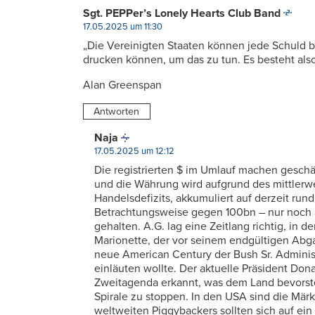
Sgt. PEPPer’s Lonely Hearts Club Band
17.05.2025 um 11:30
„Die Vereinigten Staaten können jede Schuld b
drucken können, um das zu tun. Es besteht also
Alan Greenspan
Antworten
Naja
17.05.2025 um 12:12
Die registrierten $ im Umlauf machen gesch
und die Währung wird aufgrund des mittlerw
Handelsdefizits, akkumuliert auf derzeit rund
Betrachtungsweise gegen 100bn – nur noch äu
gehalten. A.G. lag eine Zeitlang richtig, in 
Marionette, der vor seinem endgültigen Ab
neue American Century der Bush Sr. Adminis
einläuten wollte. Der aktuelle Präsident Don
Zweitagenda erkannt, was dem Land bevorsteh
Spirale zu stoppen. In den USA sind die Märk
weltweiten Piggybackers sollten sich auf ein