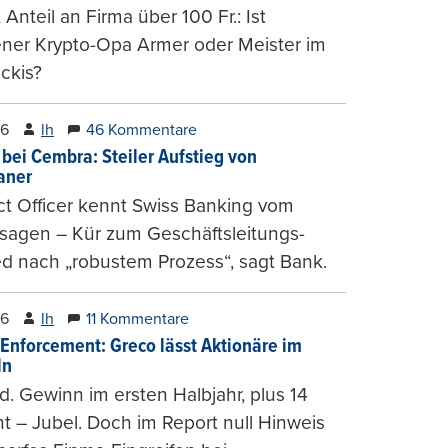
, Anteil an Firma über 100 Fr.: Ist
ener Krypto-Opa Armer oder Meister im
ckis?
26
lh
46 Kommentare
 bei Cembra: Steiler Aufstieg von
ianer
t Officer kennt Swiss Banking vom
sagen – Kür zum Geschäftsleitungs-
ed nach „robustem Prozess“, sagt Bank.
26
lh
11 Kommentare
-Enforcement: Greco lässt Aktionäre im
ln
d. Gewinn im ersten Halbjahr, plus 14
t – Jubel. Doch im Report null Hinweis