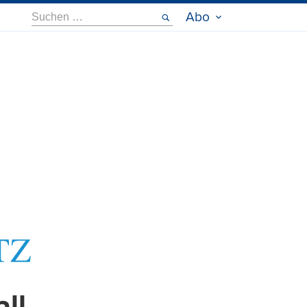
Suche
Abo
nach: