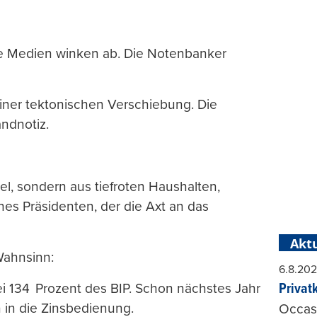
ie Medien winken ab. Die Notenbanker
einer tektonischen Verschiebung. Die
ndnotiz.
l, sondern aus tiefroten Haushalten,
nes Präsidenten, der die Axt an das
Aktu
Wahnsinn:
6.8.20
Privat
i 134 Prozent des BIP. Schon nächstes Jahr
in in die Zinsbedienung.
Occasi