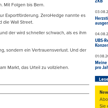
ZKB
. Mit Folgen bis Bern.
03.08.
zur Exportförderung. ZeroHedge nannte es
Herzst
die Wall Street.
ausger
, und der wird schneller schwach, als es ihm
04.08.
UBS-Re
Konzer
ang, sondern ein Vertrauensverlust. Und der
01.08.
Meine 
pro Ja
s am Markt, das Urteil zu vollziehen.
Lese
News
Abo
Sie