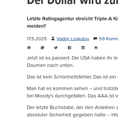
Der Dollar wird zu
Letzte Ratingagentur streicht Triple-A
meiden?
17.5.2025
Vadim Loskutov
59 Komm
E-
WhatsApp
Twitter
Facebook
LinkedIn
Mail
Seite
drucken
Jetzt ist es passiert: Die USA haben ihr 
Daumen nach unten.
Das ist kein Schönheitsfehler. Das ist ein 
Man hat es kommen sehen – und trotzdem
bei Moody’s durchgefallen. Das AAA ist 
Der letzte Buchstabe, der den Anleihen
absoluter Sicherheit gegeben hatte – His