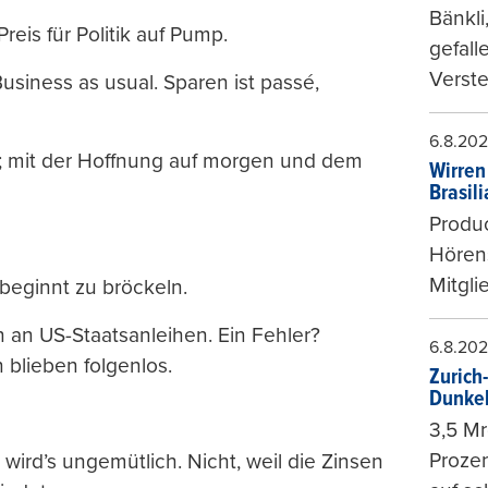
Bänkli
reis für Politik auf Pump.
gefall
Verste
Business as usual. Sparen ist passé,
6.8.20
up; mit der Hoffnung auf morgen und dem
Wirren
Brasil
Produc
Hören
Mitgli
 beginnt zu bröckeln.
 an US-Staatsanleihen. Ein Fehler?
6.8.20
 blieben folgenlos.
Zurich
Dunke
3,5 Mr
Prozen
 wird’s ungemütlich. Nicht, weil die Zinsen