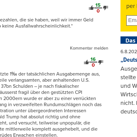
15
per 
0
ezahlen, die sie haben, weil wir immer Geld
 keine Ausfallwahrscheinlichkeit.“
Das
Kommentar melden
6.8.20
„Deuts
16
0
Ausge
ätzte 1‰ der tatsächlichen Ausgabemenge aus,
stellt
eile verlangsamten, aber anhaltenden U.S.
und Wi
 37bn Schulden – je nach fiskalischer
sserst fragil über den gestützten CPI
Wirtsc
den 2000ern wurde er aber zu einer verrückten
nicht.
gang in verzweifelten Rundumschlägen noch das
tration unter übergeordneten Interessen
deuts
ald Trump hat absolut richtig und ohne
t, und versucht, teilweise unpopulär, die
te mittlerweile komplett ausgehebelt, und die
 rüdes Erwachen einstellen.