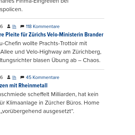
harfes Finma-Eingreifen bei
spolicen.
26
lh
118 Kommentare
e Pleite für Zürichs Velo-Ministerin Brander
u-Chefin wollte Prachts-Trottoir mit
Allee und Velo-Highway am Zürichberg,
tungsrichter blasen Übung ab – Chaos.
26
lh
45 Kommentare
zen mit Rheinmetall
schmiede scheffelt Milliarden, hat kein
für Klimaanlage in Zürcher Büros. Home
 „vorübergehend ausgesetzt“.