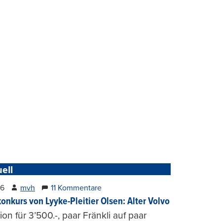
ell
26
mvh
11 Kommentare
konkurs von Lyyke-Pleitier Olsen: Alter Volvo
on für 3’500.-, paar Fränkli auf paar