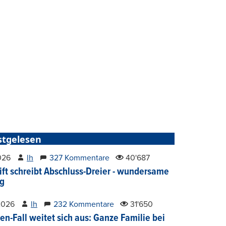
stgelesen
2026
lh
327 Kommentare
40'687
ift schreibt Abschluss-Dreier - wundersame
g
2026
lh
232 Kommentare
31'650
en-Fall weitet sich aus: Ganze Familie bei