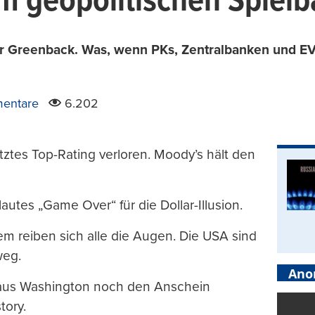
m geopolitischen Spielb
 für Greenback. Was, wenn PKs, Zentralbanken und E
entare
6.202
letztes Top-Rating verloren. Moody’s hält den
lautes „Game Over“ für die Dollar-Illusion.
 reiben sich alle die Augen. Die USA sind
weg.
Ano
 aus Washington noch den Anschein
tory.