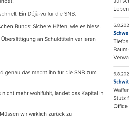
auf sc
indet.
Leben
chnell. Ein Déjà-vu für die SNB.
6.8.20
utschen Bunds: Sichere Häfen, wie es hiess.
Schwer
bersättigung an Schuldtiteln verlieren
Tiefba
Baum-
Verwal
nd genau das macht ihn für die SNB zum
6.8.20
Schwit
Waffen
 nicht mehr wohlfühlt, landet das Kapital in
Stutz 
Office
Müssen wir wirklich zurück zu