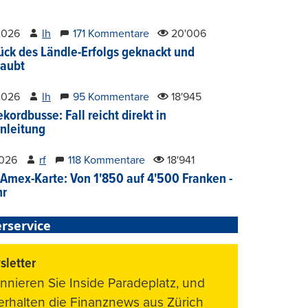
2026
lh
171 Kommentare
20'006
ück des Ländle-Erfolgs geknackt und
aubt
2026
lh
95 Kommentare
18'945
kordbusse: Fall reicht direkt in
nleitung
2026
rf
118 Kommentare
18'941
Amex-Karte: Von 1'850 auf 4'500 Franken -
hr
rservice
letter
nnieren Sie Inside Paradeplatz, und
 erhalten die Finanznews aus Zürich