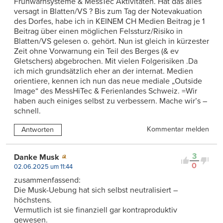
Frühwarnsysteme & MessTec Aktivitäten. Hat das alles
versagt in Blatten/VS ? Bis zum Tag der Notevakuation
des Dorfes, habe ich in KEINEM CH Medien Beitrag je 1
Beitrag über einen möglichen Felssturz/Risiko in
Blatten/VS gelesen o. gehört. Nun ist gleich in kürzester
Zeit ohne Vorwarnung ein Teil des Berges (& ev
Gletschers) abgebrochen. Mit vielen Folgerisiken .Da
ich mich grundsätzlich eher an der internat. Medien
orientiere, kennen ich nun das neue mediale „Outside
Image“ des MessHiTec & Ferienlandes Schweiz. =Wir
haben auch einiges selbst zu verbessern. Mache wir’s –
schnell.
Kommentar melden
Antworten
3
Danke Musk
0
02.06.2025 um 11:44
zusammenfassend:
Die Musk-Uebung hat sich selbst neutralisiert –
höchstens.
Vermutlich ist sie finanziell gar kontraproduktiv
gewesen.