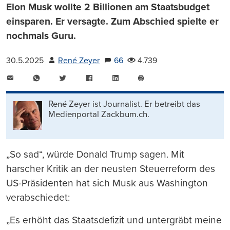
Elon Musk wollte 2 Billionen am Staatsbudget
einsparen. Er versagte. Zum Abschied spielte er
nochmals Guru.
30.5.2025
René Zeyer
66
4.739
E-
WhatsApp
Twitter
Facebook
LinkedIn
Mail
Seite
drucken
René Zeyer ist Journalist. Er betreibt das
Medienportal Zackbum.ch.
„So sad“, würde Donald Trump sagen. Mit
harscher Kritik an der neusten Steuerreform des
US-Präsidenten hat sich Musk aus Washington
verabschiedet:
„Es erhöht das Staatsdefizit und untergräbt meine