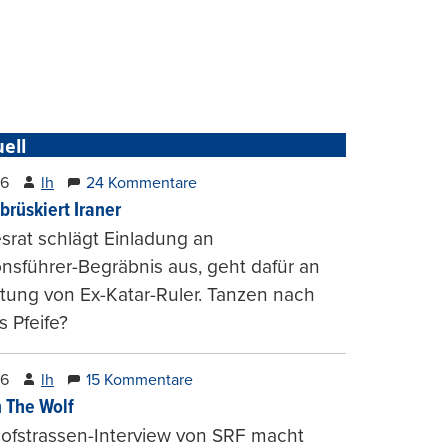
ell
26
lh
24 Kommentare
brüskiert Iraner
rat schlägt Einladung an
onsführer-Begräbnis aus, geht dafür an
tung von Ex-Katar-Ruler. Tanzen nach
 Pfeife?
26
lh
15 Kommentare
 The Wolf
ofstrassen-Interview von SRF macht