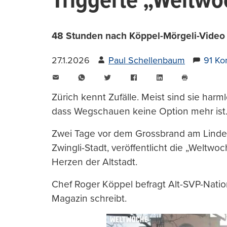
Triggerte „Weltwo
48 Stunden nach Köppel-Mörgeli-Video 
27.1.2026
Paul Schellenbaum
91 K
E-
WhatsApp
Twitter
Facebook
LinkedIn
Mail
Seite
drucken
Zürich kennt Zufälle. Meist sind sie harm
dass Wegschauen keine Option mehr ist
Zwei Tage vor dem Grossbrand am Linde
Zwingli-Stadt, veröffentlicht die „Weltwo
Herzen der Altstadt.
Chef Roger Köppel befragt Alt-SVP-Nation
Magazin schreibt.