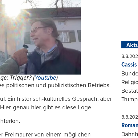
Aktu
8.8.20
Cassis 
Bundes
ge: Trigger? (
Youtube
)
Religi
s politischen und publizistischen Betriebs.
Bestat
uf. Ein historisch-kulturelles Gespräch, aber
Trumps
Hier, genau hier, gibt es diese Loge.
8.8.20
hterloh.
Roman
Bahnh
r Freimaurer von einem möglichen