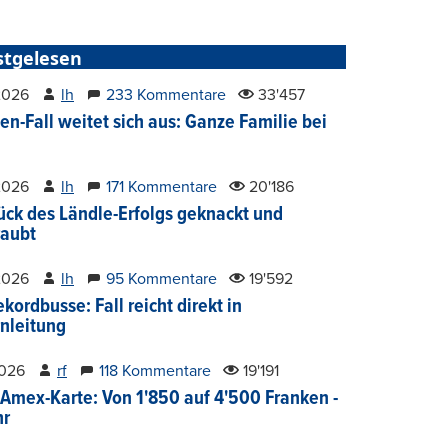
stgelesen
2026
lh
233 Kommentare
33'457
en-Fall weitet sich aus: Ganze Familie bei
2026
lh
171 Kommentare
20'186
ück des Ländle-Erfolgs geknackt und
aubt
2026
lh
95 Kommentare
19'592
kordbusse: Fall reicht direkt in
nleitung
2026
rf
118 Kommentare
19'191
Amex-Karte: Von 1'850 auf 4'500 Franken -
hr