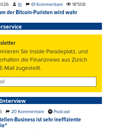
2026
lh
61 Kommentare
18'508
um der Bitcoin-Puristen wird wahr
rservice
letter
nnieren Sie Inside Paradeplatz, und
 erhalten die Finanznews aus Zürich
E-Mail zugestellt.
 Interview
6
20 Kommentare
Podcast
ellen-Business ist sehr ineffiziente
rie“