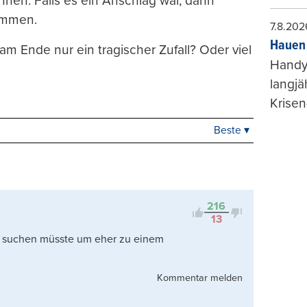
en. Falls es ein Anschlag war, dann
nommen.
7.8.202
Hauen 
am Ende nur ein tragischer Zufall? Oder viel
Handy-
langjä
Krisen
Beste ▾
Beste
Neueste
Viele Antworten
Kontrovers
216
13
n suchen müsste um eher zu einem
Kommentar melden