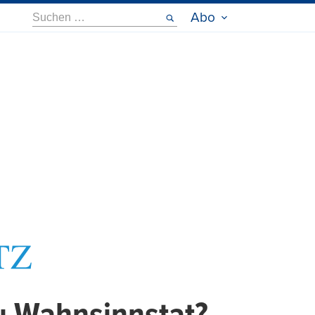
Suche
Abo
nach: