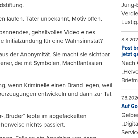
Jung-
stiftung.
Verdie
en laufen. Täter unbekannt, Motiv offen.
Lustig
pannendes, gehaltvolles Video eines
8.8.20
e Initialzündung für eine Wahnsinnstat?
Post b
jetzt 
e aus der Anonymität. Sie macht sie sichtbar
jener, die mit Symbolen, Machtfantasien
Nach G
„Helve
Briefm
ng, wenn Kriminelle einen Brand legen, weil
Überzeugungen entwickeln und dann zur Tat
7.8.202
Auf Go
Gelbe
-„Bruder“ lebte im abgefackelten
„Digit
herweise nichts passiert.
Servic