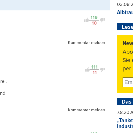
03.08.
Albtra
119
10
Lese
News
Kommentar melden
Abo
Sie
111
per 
11
rei.
und
Das
Kommentar melden
7.8.202
„Tankst
Indust