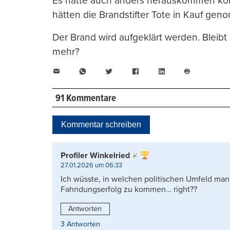
Es hätte auch anders herauskommen könn
hätten die Brandstifter Tote in Kauf ge
Der Brand wird aufgeklärt werden. Bleibt 
mehr?
E-
WhatsApp
Twitter
Facebook
LinkedIn
Mail
Seite
drucken
91 Kommentare
Kommentar schreiben
Profiler Winkelried
27.01.2026 um 06:33
Ich wüsste, in welchen politischen Umfeld ma
Fahndungserfolg zu kommen… right??
Antworten
3 Antworten