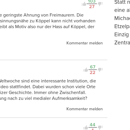
103
Statt
27
eine 
die geringste Ahnung von Freimaurern. Die
Michae
 Gesinnungsnähe zu Köppel kann nicht vorhanden
Etzelp
eibt als Motiv also nur der Hass auf Köppel, der
Einzig
Zentra
Kommentar melden
67
22
ltwoche sind eine interessante Institution, die
ideo stattfindet. Dabei wurden schon viele Orte
izer Geschichte. Immer ohne Zwischenfall.
ung nach zu viel medialer Aufmerksamkeit?
Kommentar melden
44