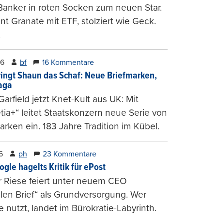
Banker in roten Socken zum neuen Star.
nt Granate mit ETF, stolziert wie Geck.
.
26
bf
16 Kommentare
ringt Shaun das Schaf: Neue Briefmarken,
gaga
arfield jetzt Knet-Kult aus UK: Mit
tia+“ leitet Staatskonzern neue Serie von
arken ein. 183 Jahre Tradition im Kübel.
6
ph
23 Kommentare
ogle hagelts Kritik für ePost
r Riese feiert unter neuem CEO
alen Brief“ als Grundversorgung. Wer
e nutzt, landet im Bürokratie-Labyrinth.