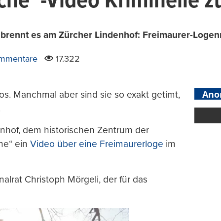
che“-Video Kriminelle z
brennt es am Zürcher Lindenhof: Freimaurer-Logenm
ommentare
17.322
Ano
los. Manchmal aber sind sie so exakt getimt,
.
nhof, dem historischen Zentrum der
che“ ein
Video über eine Freimaurerloge
im
alrat Christoph Mörgeli, der für das