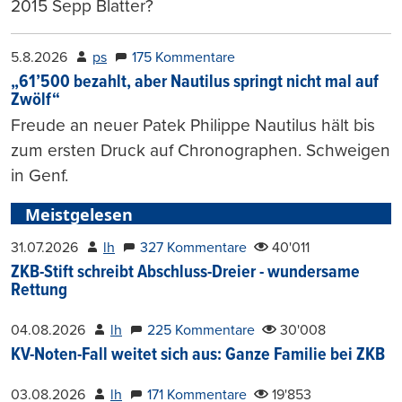
2015 Sepp Blatter?
5.8.2026
ps
175 Kommentare
„61’500 bezahlt, aber Nautilus springt nicht mal auf
Zwölf“
Freude an neuer Patek Philippe Nautilus hält bis
zum ersten Druck auf Chronographen. Schweigen
in Genf.
Meistgelesen
31.07.2026
lh
327 Kommentare
40'011
ZKB-Stift schreibt Abschluss-Dreier - wundersame
Rettung
04.08.2026
lh
225 Kommentare
30'008
KV-Noten-Fall weitet sich aus: Ganze Familie bei ZKB
03.08.2026
lh
171 Kommentare
19'853