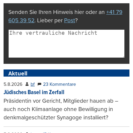
Senden Sie Ihren Hinweis hier oder an
+41 79
605 39 52
. Lieber per
Post
?
Aktuell
5.8.2026
bf
23 Kommentare
Jüdisches Basel im Zerfall
Präsidentin vor Gericht, Mitglieder hauen ab –
auch noch Klimaanlage ohne Bewilligung in
denkmalgeschützter Synagoge installiert?