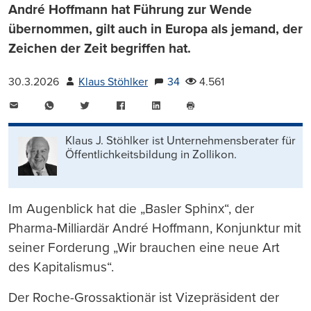
André Hoffmann hat Führung zur Wende
übernommen, gilt auch in Europa als jemand, der
Zeichen der Zeit begriffen hat.
30.3.2026
Klaus Stöhlker
34
4.561
E-
WhatsApp
Twitter
Facebook
LinkedIn
Mail
Seite
drucken
Klaus J. Stöhlker ist Unternehmens­berater für
Öffentlichkeits­bildung in Zollikon.
Im Augenblick hat die „Basler Sphinx“, der
Pharma-Milliardär André Hoffmann, Konjunktur mit
seiner Forderung „Wir brauchen eine neue Art
des Kapitalismus“.
Der Roche-Grossaktionär ist Vizepräsident der