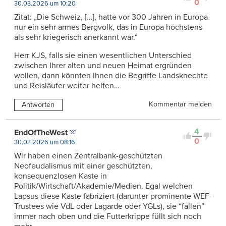
0
30.03.2026 um 10:20
Zitat: „Die Schweiz, […], hatte vor 300 Jahren in Europa
nur ein sehr armes Bergvolk, das in Europa höchstens
als sehr kriegerisch anerkannt war.“
Herr KJS, falls sie einen wesentlichen Unterschied
zwischen Ihrer alten und neuen Heimat ergründen
wollen, dann könnten Ihnen die Begriffe Landsknechte
und Reisläufer weiter helfen…
Kommentar melden
Antworten
4
EndOfTheWest
0
30.03.2026 um 08:16
Wir haben einen Zentralbank-geschützten
Neofeudalismus mit einer geschützten,
konsequenzlosen Kaste in
Politik/Wirtschaft/Akademie/Medien. Egal welchen
Lapsus diese Kaste fabriziert (darunter prominente WEF-
Trustees wie VdL oder Lagarde oder YGLs), sie “fallen”
immer nach oben und die Futterkrippe füllt sich noch