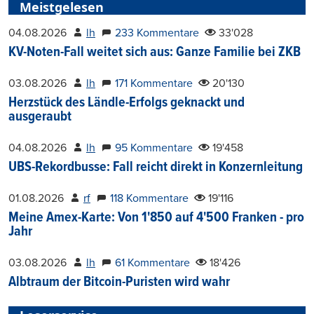
Meistgelesen
04.08.2026
lh
233 Kommentare
33'028
KV-Noten-Fall weitet sich aus: Ganze Familie bei ZKB
03.08.2026
lh
171 Kommentare
20'130
Herzstück des Ländle-Erfolgs geknackt und
ausgeraubt
04.08.2026
lh
95 Kommentare
19'458
UBS-Rekordbusse: Fall reicht direkt in Konzernleitung
01.08.2026
rf
118 Kommentare
19'116
Meine Amex-Karte: Von 1'850 auf 4'500 Franken - pro
Jahr
03.08.2026
lh
61 Kommentare
18'426
Albtraum der Bitcoin-Puristen wird wahr