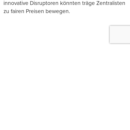
innovative Disruptoren könnten träge Zentralisten
zu fairen Preisen bewegen.
Push-Nachrichten
Möchten Sie Push-Nachrichten erhalten, wenn wir
wichtige News veröffentlichen? Abmeldung jederzeit
in den Browser‑Einstellungen möglich.
Ja, benachrichtigen
Nicht jetzt