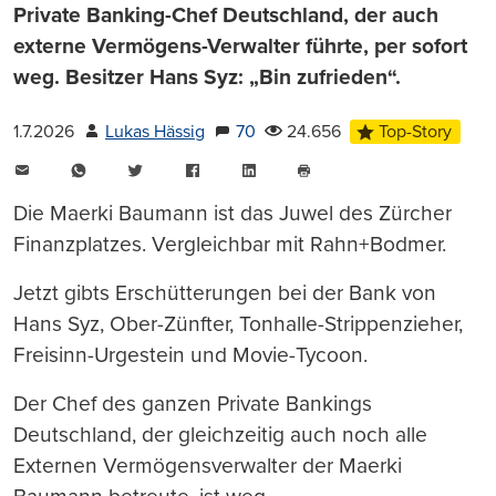
Private Banking-Chef Deutschland, der auch
externe Vermögens-Verwalter führte, per sofort
weg. Besitzer Hans Syz: „Bin zufrieden“.
1.7.2026
Lukas Hässig
70
24.656
Top-Story
E-
WhatsApp
Twitter
Facebook
LinkedIn
Mail
Seite
drucken
Die Maerki Baumann ist das Juwel des Zürcher
Finanzplatzes. Vergleichbar mit Rahn+Bodmer.
Jetzt gibts Erschütterungen bei der Bank von
Hans Syz, Ober-Zünfter, Tonhalle-Strippenzieher,
Freisinn-Urgestein und Movie-Tycoon.
Der Chef des ganzen Private Bankings
Deutschland, der gleichzeitig auch noch alle
Externen Vermögensverwalter der Maerki