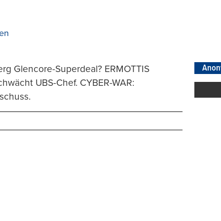
en
Anon
berg Glencore-Superdeal? ERMOTTIS
schwächt UBS-Chef. CYBER-WAR:
schuss.