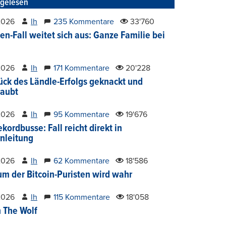
tgelesen
2026
lh
235 Kommentare
33'760
en-Fall weitet sich aus: Ganze Familie bei
2026
lh
171 Kommentare
20'228
ück des Ländle-Erfolgs geknackt und
aubt
2026
lh
95 Kommentare
19'676
kordbusse: Fall reicht direkt in
nleitung
2026
lh
62 Kommentare
18'586
um der Bitcoin-Puristen wird wahr
2026
lh
115 Kommentare
18'058
 The Wolf