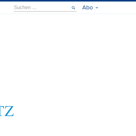
Suche
Abo
nach: