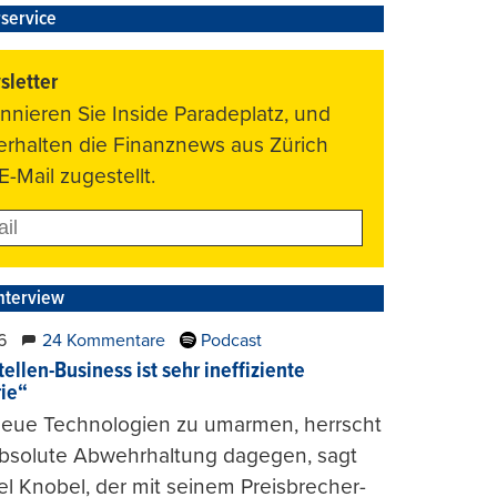
service
letter
nnieren Sie Inside Paradeplatz, und
 erhalten die Finanznews aus Zürich
E-Mail zugestellt.
nterview
6
24 Kommentare
Podcast
ellen-Business ist sehr ineffiziente
rie“
 neue Technologien zu umarmen, herrscht
absolute Abwehrhaltung dagegen, sagt
l Knobel, der mit seinem Preisbrecher-