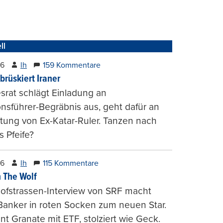
ll
26
lh
159 Kommentare
brüskiert Iraner
rat schlägt Einladung an
onsführer-Begräbnis aus, geht dafür an
tung von Ex-Katar-Ruler. Tanzen nach
 Pfeife?
26
lh
115 Kommentare
 The Wolf
ofstrassen-Interview von SRF macht
Banker in roten Socken zum neuen Star.
nt Granate mit ETF, stolziert wie Geck.