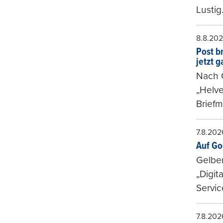
Lustig
8.8.20
Post b
jetzt 
Nach G
„Helve
Briefm
7.8.202
Auf Go
Gelbe
„Digit
Servic
7.8.202