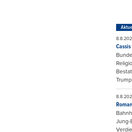
Aktue
8.8.20
Cassis 
Bundes
Religi
Bestat
Trumps
8.8.20
Roman
Bahnh
Jung-
Verdie