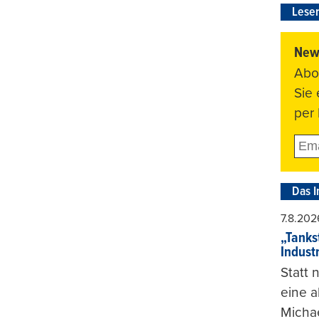
Leser
News
Abo
Sie
per 
Das I
7.8.202
„Tankst
Indust
Statt
eine 
Michae