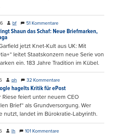
.
26
bf
51 Kommentare
ringt Shaun das Schaf: Neue Briefmarken,
gaga
arfield jetzt Knet-Kult aus UK: Mit
tia+“ leitet Staatskonzern neue Serie von
arken ein. 183 Jahre Tradition im Kübel.
6
ph
32 Kommentare
ogle hagelts Kritik für ePost
r Riese feiert unter neuem CEO
alen Brief“ als Grundversorgung. Wer
e nutzt, landet im Bürokratie-Labyrinth.
6
lh
101 Kommentare