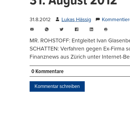
31. August 2012
31.8.2012
Lukas Hässig
Kommentier
E-
WhatsApp
Twitter
Facebook
LinkedIn
Mail
Seite
drucken
MR. ROHSTOFF: Entgleitet Ivan Glasen
SCHATTEN: Verfahren gegen Ex-Firma 
Finanznews aus Zürich unter Internet-Be
0 Kommentare
Kommentar schreiben