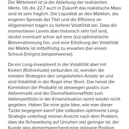
Der Mittelwert ist ja die Ableitung der realisierten
Werte. Ob die 22.7 auch in Zukunft das realistische Mass
sind ist sehr fraglich. Die Liquidität an den Märkten, die
engeren Spreads der Titel und die Effizienz im
Allgemeinen tragen zu tieferer Volatilität bei. Dass die
momentanen Levels aber historisch sehr tief sind,
deutet eventuell schon auf eine (zu) optimistische
Börsenstimmung hin, und eine Erhöhung der Volatilität
der Märkte ist mittelfristig zu erwarten (bei einem
Schock-Ereignis beispielsweise).
Da ein Long-Investment in die Volatilität aber mit
Kosten (Rollverluste) verbunden ist, wenden die
meisten Strategien den umgekehrten Ansatz an und
sind Volatilität in der Regel eher Short. Das heisst die
Korrelation der Produkte ist deswegen positiv zum
Aktienmarkt und der Diversifikationseffekt zum
Aktienportfolio in der Krisensituation somit wieder nicht
gegeben. Haben Sie eine gute Idee, wie man dieser
Tücke begegnen kann? (die rollkosten optimierte Long-
Strategie unterliegt meiner Ansicht nach dem Problem,
dass die Schwankung auf Unruhen viel geringer ist, der
Kunde also dementsprechend eine grössere Position