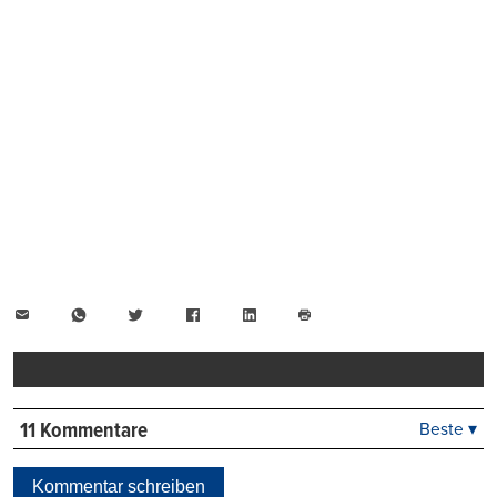
E-
WhatsApp
Twitter
Facebook
LinkedIn
Mail
Seite
drucken
11 Kommentare
Beste ▾
Beste
Neueste
Kommentar schreiben
Viele Antworten