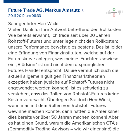
Kontrovers
0
Future Trade AG, Markus Amstutz
0
20.11.2012 um 08:33
Sehr geehrter Herr Wicki
Vielen Dank für Ihre Antwort betreffend den Rollkosten.
Wie bereits erwähnt, ich trade seit über 20 Jahren
Rohstoff-Futures und unterliege nicht den Rollkosten;
unsere Performance beweist dies bestens. Das ist leider
eine Erfindung von Finanzinstituten, welche auf der
Futureskurve anlegen, was meines Erachtens sowieso
ein „Blödsinn“ ist und nicht dem ursprünglichen
Futures-Handel entspricht. Da Sie vermutlich auch die
aktuell allgemein gültigen Finanzmarkttheorien
akzeptiert haben (welche auf Rohstoff-Futures nicht
angewendet werden können), ist es schwierig zu
verstehen, dass das Rollen von Rohstoff-Futures keine
Kosten verursacht. Überlegen Sie doch Herr Wicki,
wenn man mit dem Rollen von Rohstoff-Futures
Gewinne machen könnte, dann hätten die Amerikaner
dies bereits vor über 50 Jahren machen können! Aber
es hat einen Grund, warum die Amerikanischen CTA’s
(Commoditiy Trading Advisors – wie wir einer sind) die