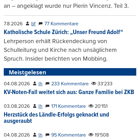
an – angeklagt wurde nur Pierin Vincenz. Teil 3.
7.8.2026
bf
77 Kommentare
Katholische Schule Zürich: „Unser Freund Adolf“
Lehrperson erhält Rückendeckung von
Schulleitung und Kirche nach unsäglichem
Spruch. Insider berichten von Mobbing.
Meistgelesen
04.08.2026
lh
233 Kommentare
33'233
KV-Noten-Fall weitet sich aus: Ganze Familie bei ZKB
03.08.2026
lh
171 Kommentare
20'151
Herzstück des Ländle-Erfolgs geknackt und
ausgeraubt
04.08.2026
lh
95 Kommentare
19'508