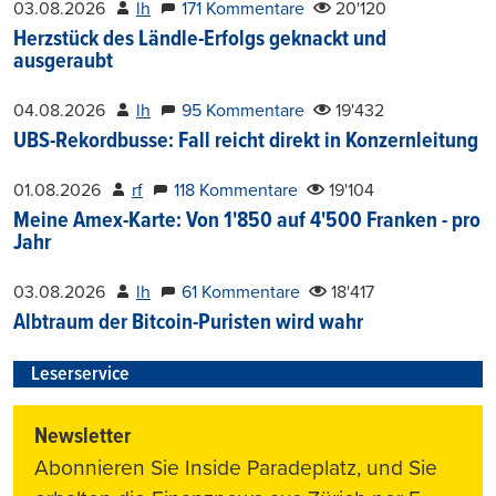
03.08.2026
lh
171 Kommentare
20'120
Herzstück des Ländle-Erfolgs geknackt und
ausgeraubt
04.08.2026
lh
95 Kommentare
19'432
UBS-Rekordbusse: Fall reicht direkt in Konzernleitung
01.08.2026
rf
118 Kommentare
19'104
Meine Amex-Karte: Von 1'850 auf 4'500 Franken - pro
Jahr
03.08.2026
lh
61 Kommentare
18'417
Albtraum der Bitcoin-Puristen wird wahr
Leserservice
Newsletter
Abonnieren Sie Inside Paradeplatz, und Sie