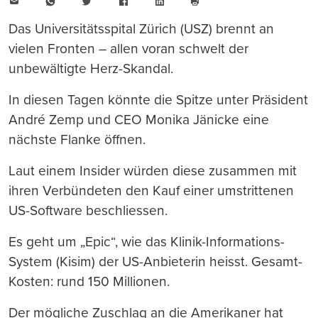
E-
WhatsApp
Twitter
Facebook
LinkedIn
Mail
Seite
drucken
Das Universitätsspital Zürich (USZ) brennt an
vielen Fronten – allen voran schwelt der
unbewältigte Herz-Skandal.
In diesen Tagen könnte die Spitze unter Präsident
André Zemp und CEO Monika Jänicke eine
nächste Flanke öffnen.
Laut einem Insider würden diese zusammen mit
ihren Verbündeten den Kauf einer umstrittenen
US-Software beschliessen.
Es geht um „Epic“, wie das Klinik-Informations-
System (Kisim) der US-Anbieterin heisst. Gesamt-
Kosten: rund 150 Millionen.
Der mögliche Zuschlag an die Amerikaner hat