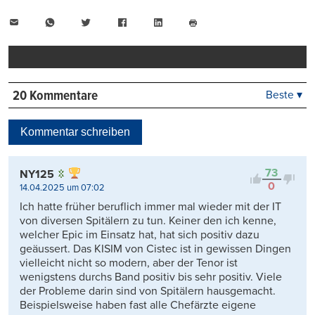
E-
WhatsApp
Twitter
Facebook
LinkedIn
Mail
Seite
drucken
20 Kommentare
Beste ▾
Beste
Neueste
Kommentar schreiben
Viele Antworten
Kontrovers
73
NY125
0
14.04.2025 um 07:02
Ich hatte früher beruflich immer mal wieder mit der IT
von diversen Spitälern zu tun. Keiner den ich kenne,
welcher Epic im Einsatz hat, hat sich positiv dazu
geäussert. Das KISIM von Cistec ist in gewissen Dingen
vielleicht nicht so modern, aber der Tenor ist
wenigstens durchs Band positiv bis sehr positiv. Viele
der Probleme darin sind von Spitälern hausgemacht.
Beispielsweise haben fast alle Chefärzte eigene