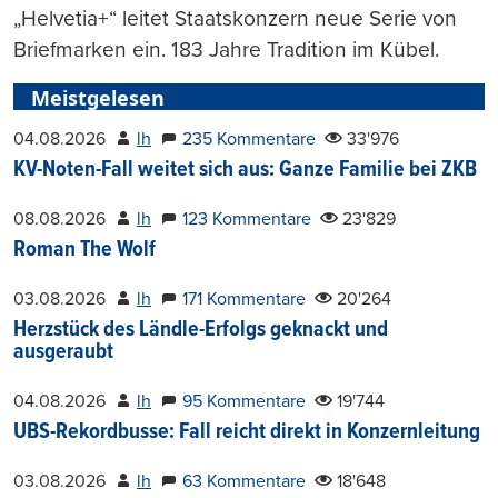
„Helvetia+“ leitet Staatskonzern neue Serie von
Briefmarken ein. 183 Jahre Tradition im Kübel.
Meistgelesen
04.08.2026
lh
235 Kommentare
33'976
KV-Noten-Fall weitet sich aus: Ganze Familie bei ZKB
08.08.2026
lh
123 Kommentare
23'829
Roman The Wolf
03.08.2026
lh
171 Kommentare
20'264
Herzstück des Ländle-Erfolgs geknackt und
ausgeraubt
04.08.2026
lh
95 Kommentare
19'744
UBS-Rekordbusse: Fall reicht direkt in Konzernleitung
03.08.2026
lh
63 Kommentare
18'648