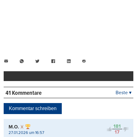
E-
WhatsApp
Twitter
Facebook
LinkedIn
Mail
Seite
drucken
41 Kommentare
Beste ▾
Beste
Neueste
Kommentar schreiben
Viele Antworten
Kontrovers
181
M.O.
17
27.01.2026 um 16:57