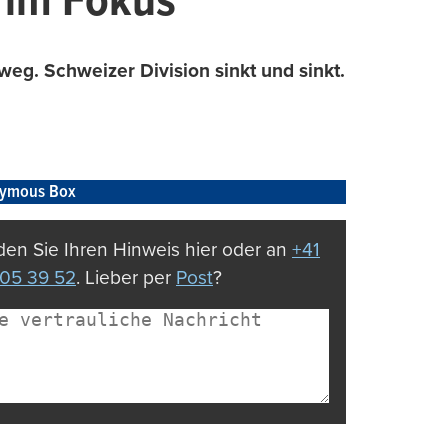
 im Fokus
weg. Schweizer Division sinkt und sinkt.
ymous Box
en Sie Ihren Hinweis hier oder an
+41
05 39 52
. Lieber per
Post
?