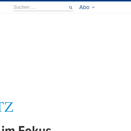
Suche
Abo
nach: