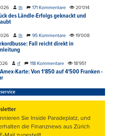
2026
lh
171 Kommentare
20'014
ück des Ländle-Erfolgs geknackt und
aubt
2026
lh
95 Kommentare
19'008
kordbusse: Fall reicht direkt in
nleitung
2026
rf
118 Kommentare
18'951
Amex-Karte: Von 1'850 auf 4'500 Franken -
hr
service
letter
nnieren Sie Inside Paradeplatz, und
 erhalten die Finanznews aus Zürich
E-Mail zugestellt.