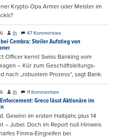
ener Krypto-Opa Armer oder Meister im
ckis?
26
lh
47 Kommentare
 bei Cembra: Steiler Aufstieg von
ianer
t Officer kennt Swiss Banking vom
sagen – Kür zum Geschäftsleitungs-
ed nach „robustem Prozess“, sagt Bank.
26
lh
11 Kommentare
-Enforcement: Greco lässt Aktionäre im
ln
d. Gewinn im ersten Halbjahr, plus 14
t – Jubel. Doch im Report null Hinweis
harfes Finma-Eingreifen bei