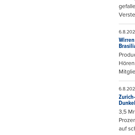
gefall
Verste
6.8.20
Wirren
Brasil
Produc
Hören
Mitgli
6.8.20
Zurich
Dunke
3,5 Mr
Prozen
auf sc