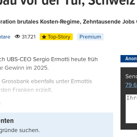
au vor der Tür, Schweiz
gration brutales Kosten-Regime, Zehntausende Jobs 
tare
31.721
Top-Story
Premium
Anon
ich UBS-CEO Sergio Ermotti heute früh
llar Gewinn im 2025.
Send
e Grossbank ebenfalls unter Ermottis
79 6
den Franken erzielt.
.
enten
rgründe suchen.