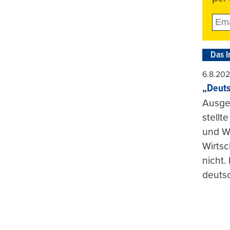
Das I
6.8.20
„Deuts
Ausge
stellt
und Wi
Wirtsc
nicht.
deuts