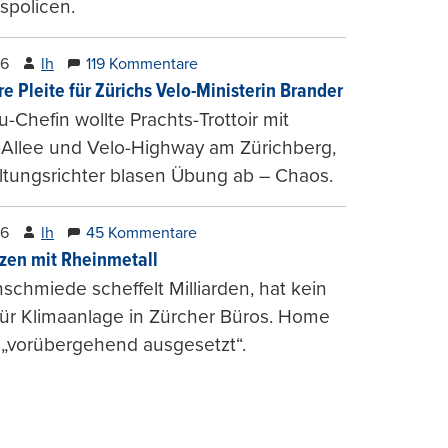
spolicen.
26
lh
119 Kommentare
e Pleite für Zürichs Velo-Ministerin Brander
u-Chefin wollte Prachts-Trottoir mit
Allee und Velo-Highway am Zürichberg,
tungsrichter blasen Übung ab – Chaos.
26
lh
45 Kommentare
zen mit Rheinmetall
schmiede scheffelt Milliarden, hat kein
für Klimaanlage in Zürcher Büros. Home
 „vorübergehend ausgesetzt“.