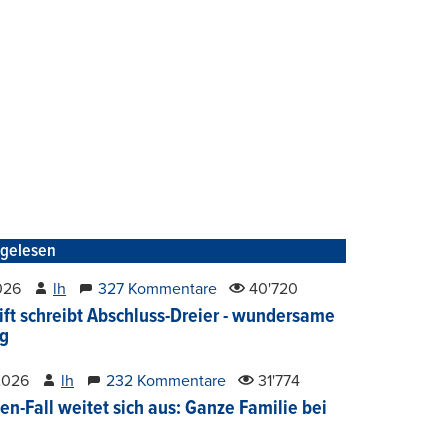
tgelesen
2026
lh
327 Kommentare
40'720
ift schreibt Abschluss-Dreier - wundersame
g
2026
lh
232 Kommentare
31'774
en-Fall weitet sich aus: Ganze Familie bei