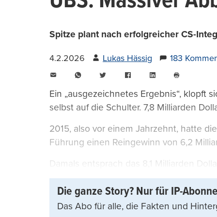
UBS: Massiver Abb
Spitze plant nach erfolgreicher CS-Inte
4.2.2026
Lukas Hässig
183 Kommen
E-
WhatsApp
Twitter
Facebook
LinkedIn
Mail
Seite
drucken
Ein „ausgezeichnetes Ergebnis“, klopft s
selbst auf die Schulter. 7,8 Milliarden Do
2015, also vor einem Jahrzehnt, hatte di
Führung einen Reingewinn von 6,2 Milliar
Damals entsprach das 8,1 Milliarden Dollar
Die ganze Story? Nur für IP-Abonn
Das Abo für alle, die Fakten und Hinte