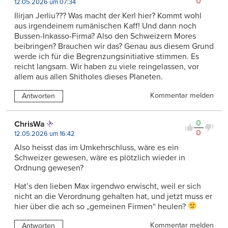
0
12.05.2026 um 07:34
Ilirjan Jerliu??? Was macht der Kerl hier? Kommt wohl
aus irgendeinem rumänischen Kaff! Und dann noch
Bussen-Inkasso-Firma? Also den Schweizern Mores
beibringen? Brauchen wir das? Genau aus diesem Grund
werde ich für die Begrenzungsinitiative stimmen. Es
reicht langsam. Wir haben zu viele reingelassen, vor
allem aus allen Shitholes dieses Planeten.
Kommentar melden
Antworten
0
ChrisWa
0
12.05.2026 um 16:42
Also heisst das im Umkehrschluss, wäre es ein
Schweizer gewesen, wäre es plötzlich wieder in
Ordnung gewesen?
Hat’s den lieben Max irgendwo erwischt, weil er sich
nicht an die Verordnung gehalten hat, und jetzt muss er
hier über die ach so „gemeinen Firmen“ heulen?
Kommentar melden
Antworten