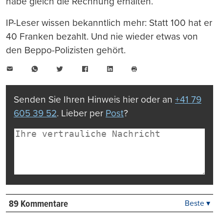
habe gleich die Rechnung erhalten.“
IP-Leser wissen bekanntlich mehr: Statt 100 hat er
40 Franken bezahlt. Und nie wieder etwas von
den Beppo-Polizisten gehört.
E-
WhatsApp
Twitter
Facebook
LinkedIn
Mail
Seite
drucken
Senden Sie Ihren Hinweis hier oder an
+41 79
605 39 52
. Lieber per
Post
?
89 Kommentare
Beste ▾
Beste
Neueste