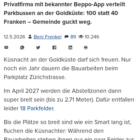
Privatfirma mit bekannter Beppo-App verteilt
Parkbussen an der Goldküste: 100 statt 40
Franken – Gemeinde guckt weg.
12.5.2026
Beni Frenkel
89
10.246
E-
WhatsApp
Twitter
Facebook
LinkedIn
Mail
Seite
drucken
Küsnacht an der Goldküste darf sich freuen. Nur
noch ein Jahr dauern die Bauarbeiten beim
Parkplatz Zürichstrasse.
Im April 2027 werden die Abstellzonen dann
super breit sein (bis zu 2,71 Meter). Dafür entfallen
leider
18 Parkfelder
.
Bis die Plätze so breit sind wie ein Smart lang ist,
fluchen die Küsnachter: Während den
Bauarbeiten stehen ihnen nur ein paar Felder zur