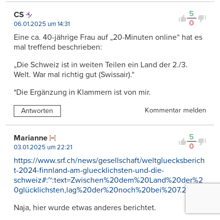
5
CS
0
06.01.2025 um 14:31
Eine ca. 40-jährige Frau auf „20-Minuten online“ hat es
mal treffend beschrieben:
„Die Schweiz ist in weiten Teilen ein Land der 2./3.
Welt. War mal richtig gut (Swissair).“
*Die Ergänzung in Klammern ist von mir.
Kommentar melden
Antworten
5
Marianne
0
03.01.2025 um 22:21
https://www.srf.ch/news/gesellschaft/weltgluecksberich
t-2024-finnland-am-gluecklichsten-und-die-
schweiz#:~:text=Zwischen%20dem%20Land%20der%2
0glücklichsten,lag%20der%20noch%20bei%207.24
.
Naja, hier wurde etwas anderes berichtet.