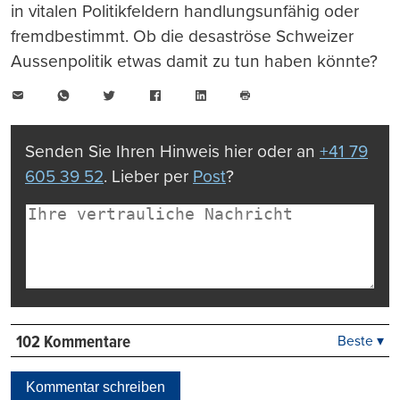
in vitalen Politikfeldern handlungsunfähig oder
fremdbestimmt. Ob die desaströse Schweizer
Aussenpolitik etwas damit zu tun haben könnte?
E-
WhatsApp
Twitter
Facebook
LinkedIn
Mail
Seite
drucken
Senden Sie Ihren Hinweis hier oder an
+41 79
605 39 52
. Lieber per
Post
?
102 Kommentare
Beste ▾
Beste
Neueste
Kommentar schreiben
Viele Antworten