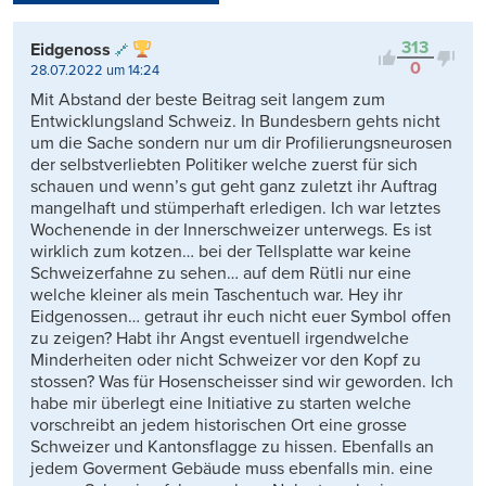
Kontrovers
313
Eidgenoss
0
28.07.2022 um 14:24
Mit Abstand der beste Beitrag seit langem zum
Entwicklungsland Schweiz. In Bundesbern gehts nicht
um die Sache sondern nur um dir Profilierungsneurosen
der selbstverliebten Politiker welche zuerst für sich
schauen und wenn’s gut geht ganz zuletzt ihr Auftrag
mangelhaft und stümperhaft erledigen. Ich war letztes
Wochenende in der Innerschweizer unterwegs. Es ist
wirklich zum kotzen… bei der Tellsplatte war keine
Schweizerfahne zu sehen… auf dem Rütli nur eine
welche kleiner als mein Taschentuch war. Hey ihr
Eidgenossen… getraut ihr euch nicht euer Symbol offen
zu zeigen? Habt ihr Angst eventuell irgendwelche
Minderheiten oder nicht Schweizer vor den Kopf zu
stossen? Was für Hosenscheisser sind wir geworden. Ich
habe mir überlegt eine Initiative zu starten welche
vorschreibt an jedem historischen Ort eine grosse
Schweizer und Kantonsflagge zu hissen. Ebenfalls an
jedem Goverment Gebäude muss ebenfalls min. eine