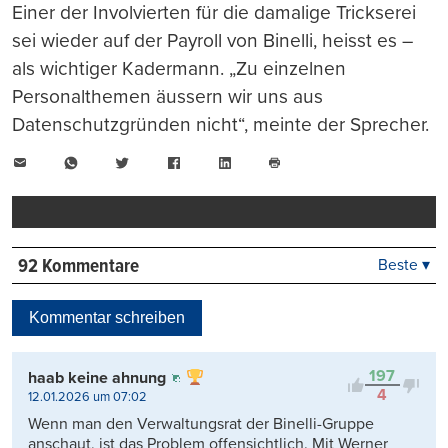
Einer der Involvierten für die damalige Trickserei
sei wieder auf der Payroll von Binelli, heisst es –
als wichtiger Kadermann. „Zu einzelnen
Personalthemen äussern wir uns aus
Datenschutzgründen nicht“, meinte der Sprecher.
E-
WhatsApp
Twitter
Facebook
LinkedIn
Mail
Seite
drucken
92 Kommentare
Beste ▾
Beste
Neueste
Kommentar schreiben
Viele Antworten
Kontrovers
197
haab keine ahnung
4
12.01.2026 um 07:02
Wenn man den Verwaltungsrat der Binelli-Gruppe
anschaut, ist das Problem offensichtlich. Mit Werner