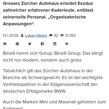
Grosses Zürcher Autohaus erleidet Exodus
zahlreicher erfahrener Kaderleute, entlässt
seinerseits Personal. „Organisatorische
Anpassungen“.
12.1.2026
Lukas Hässig
92
21.363
E-
WhatsApp
Twitter
Facebook
LinkedIn
Mail
Seite
drucken
Binelli nennt sich Group. Binelli Group. Das klingt
nicht nur modern, sondern auch gross.
Tatsächlich gilt das Zürcher Autohaus in der
Branche als Schwergewicht. Es ist der wichtigste
Vertriebspartner in der Eidgenossenschaft der
deutschen Erfolgsmarke BWW.
Auch die Marken Mini und Maserati gehörten zum
Sortiment.