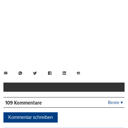
E-
WhatsApp
Twitter
Facebook
LinkedIn
Mail
Seite
drucken
109 Kommentare
Beste ▾
Beste
Neueste
Kommentar schreiben
Viele Antworten
Kontrovers