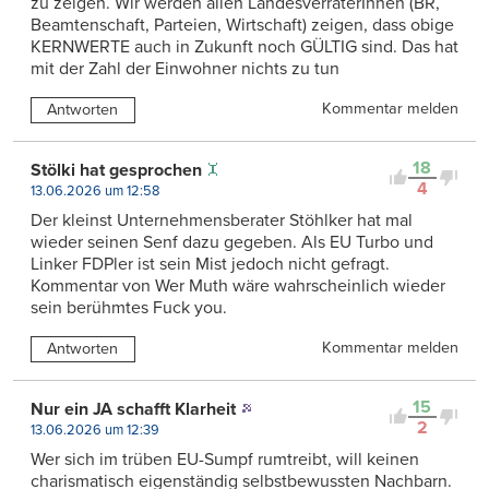
zu zeigen. Wir werden allen LandesverräterInnen (BR,
Beamtenschaft, Parteien, Wirtschaft) zeigen, dass obige
KERNWERTE auch in Zukunft noch GÜLTIG sind. Das hat
mit der Zahl der Einwohner nichts zu tun
Kommentar melden
Antworten
18
Stölki hat gesprochen
4
13.06.2026 um 12:58
Der kleinst Unternehmensberater Stöhlker hat mal
wieder seinen Senf dazu gegeben. Als EU Turbo und
Linker FDPler ist sein Mist jedoch nicht gefragt.
Kommentar von Wer Muth wäre wahrscheinlich wieder
sein berühmtes Fuck you.
Kommentar melden
Antworten
15
Nur ein JA schafft Klarheit
2
13.06.2026 um 12:39
Wer sich im trüben EU-Sumpf rumtreibt, will keinen
charismatisch eigenständig selbstbewussten Nachbarn.