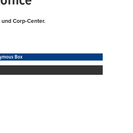
office
 und Corp-Center.
ymous Box