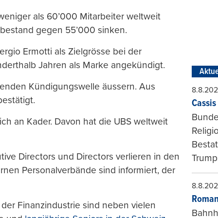
weniger als 60’000 Mitarbeiter weltweit
lbestand gegen 55’000 sinken.
gio Ermotti als Zielgrösse bei der
erthalb Jahren als Marke angekündigt.
Aktue
laufenden Kündigungswelle äussern. Aus
8.8.20
stätigt.
Cassis 
Bundes
lich an Kader. Davon hat die UBS weltweit
Religi
Bestat
ve Directors und Directors verlieren in den
Trumps
nen Personalverbände sind informiert, der
8.8.20
Roman
der Finanzindustrie sind neben vielen
Bahnh