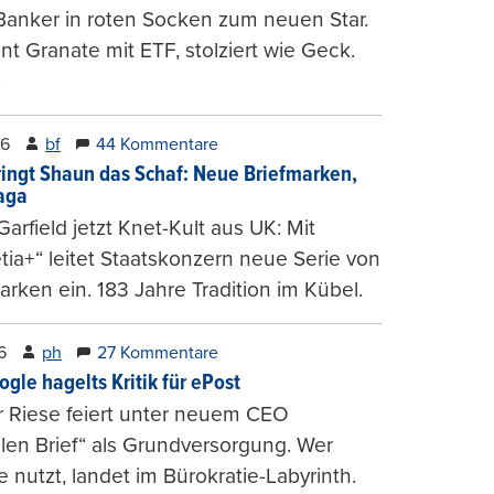
Banker in roten Socken zum neuen Star.
nt Granate mit ETF, stolziert wie Geck.
.
26
bf
44 Kommentare
ringt Shaun das Schaf: Neue Briefmarken,
gaga
arfield jetzt Knet-Kult aus UK: Mit
tia+“ leitet Staatskonzern neue Serie von
arken ein. 183 Jahre Tradition im Kübel.
6
ph
27 Kommentare
ogle hagelts Kritik für ePost
r Riese feiert unter neuem CEO
alen Brief“ als Grundversorgung. Wer
e nutzt, landet im Bürokratie-Labyrinth.