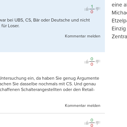
eine 
1
0
Michae
war bei UBS, CS, Bär oder Deutsche und nicht
Etzelp
 für Loser.
Einzig
Zentra
Kommentar melden
0
0
Untersuchung ein, da haben Sie genug Argumente
 machen Sie dasselbe nochmals mit CS. Und genau
chaffenen Schalterangestellten oder den Retail-
Kommentar melden
0
0