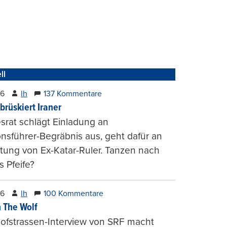
ll
26
lh
137 Kommentare
brüskiert Iraner
rat schlägt Einladung an
onsführer-Begräbnis aus, geht dafür an
tung von Ex-Katar-Ruler. Tanzen nach
 Pfeife?
26
lh
100 Kommentare
 The Wolf
ofstrassen-Interview von SRF macht