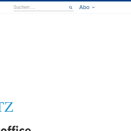
Suche
Abo
nach: