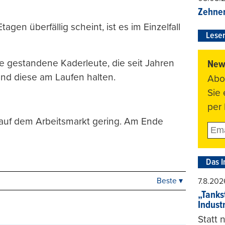
Zehner
en überfällig scheint, ist es im Einzelfall
Leser
le gestandene Kaderleute, die seit Jahren
News
und diese am Laufen halten.
Abo
Sie
per 
 auf dem Arbeitsmarkt gering. Am Ende
Das I
Beste ▾
7.8.202
Beste
„Tankst
Neueste
Indust
Viele Antworten
Statt
Kontrovers