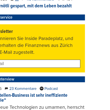
nötli gespart, mit dem Leben bezahlt
service
letter
nnieren Sie Inside Paradeplatz, und
 erhalten die Finanznews aus Zürich
E-Mail zugestellt.
nterview
6
23 Kommentare
Podcast
ellen-Business ist sehr ineffiziente
rie“
 neue Technologien zu umarmen, herrscht