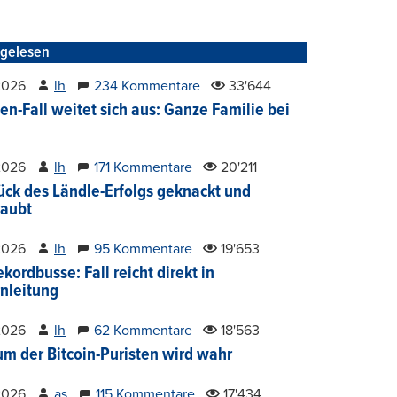
tgelesen
2026
lh
234 Kommentare
33'644
en-Fall weitet sich aus: Ganze Familie bei
2026
lh
171 Kommentare
20'211
ück des Ländle-Erfolgs geknackt und
aubt
2026
lh
95 Kommentare
19'653
kordbusse: Fall reicht direkt in
nleitung
2026
lh
62 Kommentare
18'563
um der Bitcoin-Puristen wird wahr
2026
as
115 Kommentare
17'434