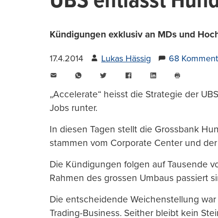
UBS entlässt Hund
Kündigungen exklusiv an MDs und Hochb
17.4.2014
Lukas Hässig
68 Komment
E-
WhatsApp
Twitter
Facebook
LinkedIn
Mail
Seite
drucken
„Accelerate“ heisst die Strategie der UBS
Jobs runter.
In diesen Tagen stellt die Grossbank Hun
stammen vom Corporate Center und der
Die Kündigungen folgen auf Tausende v
Rahmen des grossen Umbaus passiert si
Die entscheidende Weichenstellung war
Trading-Business. Seither bleibt kein St