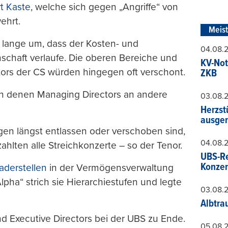
t Kaste
, welche sich gegen „Angriffe“ von
ehrt.
Meis
n lange um, dass der Kosten- und
04.08.
nschaft verlaufe. Die oberen Bereiche und
KV-Not
ors der CS würden hingegen oft verschont.
ZKB
in denen Managing Directors an andere
03.08.
Herzst
ausger
gen längst entlassen oder verschoben sind,
04.08.
lten alle Streichkonzerte – so der Tenor.
UBS-Re
Konzer
aderstellen
in der Vermögensverwaltung
ha“ strich sie Hierarchiestufen und legte
03.08.
Albtra
d Executive Directors bei der UBS zu Ende.
05.08.