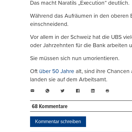
Das macht Naratils „Execution“ deutlich.
Während das Aufräumen in den oberen Etag
einschneidend.
Vor allem in der Schweiz hat die UBS vie
oder Jahrzehnten für die Bank arbeiten 
Sie müssen sich nun umorientieren.
Oft
über 50 Jahre
alt, sind ihre Chancen
landen sie auf dem Arbeitsamt.
E-
WhatsApp
Twitter
Facebook
LinkedIn
Mail
Seite
drucken
68 Kommentare
Kommentar schreiben