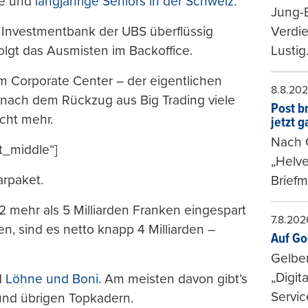
te und
langjährige Seniors in der Schweiz
.
Jung-
r Investmentbank der UBS überflüssig
Verdie
lgt das Ausmisten im Backoffice.
Lustig
m Corporate Center – der eigentlichen
8.8.20
 nach dem Rückzug aus Big Trading viele
Post b
icht mehr.
jetzt 
Nach G
t_middle“]
„Helve
arpaket.
Briefm
12 mehr als 5 Milliarden Franken eingespart
7.8.202
 sind es netto knapp 4 Milliarden –
Auf Go
Gelbe
„Digit
d
Löhne und Boni
. Am meisten davon gibt’s
Servic
und übrigen Topkadern.